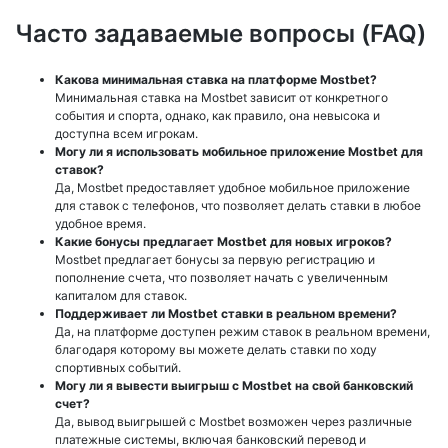
Часто задаваемые вопросы (FAQ)
Какова минимальная ставка на платформе Mostbet?
Минимальная ставка на Mostbet зависит от конкретного
события и спорта, однако, как правило, она невысока и
доступна всем игрокам.
Могу ли я использовать мобильное приложение Mostbet для
ставок?
Да, Mostbet предоставляет удобное мобильное приложение
для ставок с телефонов, что позволяет делать ставки в любое
удобное время.
Какие бонусы предлагает Mostbet для новых игроков?
Mostbet предлагает бонусы за первую регистрацию и
пополнение счета, что позволяет начать с увеличенным
капиталом для ставок.
Поддерживает ли Mostbet ставки в реальном времени?
Да, на платформе доступен режим ставок в реальном времени,
благодаря которому вы можете делать ставки по ходу
спортивных событий.
Могу ли я вывести выигрыш с Mostbet на свой банковский
счет?
Да, вывод выигрышей с Mostbet возможен через различные
платежные системы, включая банковский перевод и