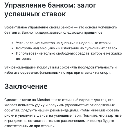
Управление банком: залог
успешных ставок
Эффективное управление своим банком — это основа успешного
беттинга. Важно придерживаться следующих принципов:
Установление лимитов на дневные и недельные ставки
Контроль над эмоциями и избегание импульсивных ставок
Использование только свободных средств, которые не жалко
потерять
Эти рекомендации помогут вам сохранять последовательность и
избегать серьезных финансовых потерь при ставках на спорт.
Заключение
Сделать ставки на Mostbet — это отличный вариант для тех, кто
желает испытать удачу и получить удовольствие от спортивных
событий. Следуйте нашим рекомендациям, чтобы минимизировать
риски и увеличить шансы на успешные пари. Помните, что азартные
игры должны оставаться только развлечением, и всегда будьте
ответственными при ставках.