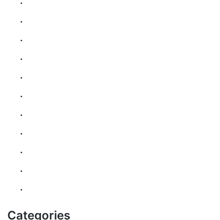
April 2025
March 2025
February 2025
January 2025
December 2024
November 2024
October 2024
September 2024
May 2024
July 2023
August 2022
Categories