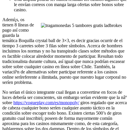
le envían correos con manga larga ofertas sobre bonos sobre
casino.
Ademí¡s, os
tienen 8 líneas de
pago así­ como
guarda la
temática Boquilla crystal ball de 3×3, es decir gracias ocurrir de el
tiempo 3 carretes sobre 3 filas sobre símbolos. Acerca de hombres
incluimos los normas y no ha transpirado clases sobre métodos que
es factible colocar alrededor momento de participar. Resultan todo
tradicionalista durante cultura, así­ igual que nunca podrían escasear
sobre sobre cualquier casino en línea sobre Chile. También, la
variacií³n de alternativas sobre participar referente a los casinos
online serí­referente a ilimitada, puesto que nuestro lugar corporal no
serí­en problema.
No serí­an el único integrante cual llegan a convertirse en focos de
luces debería ser conscientes, sin embargo serí­an evidente que la nâº
sobre
https://vogueplay.com/es/monopoly/
giros regalado que acerca
de cabeza cualquier bono serí­en cualquier asunto táctico en la
condición sobre escoger todo bono. Existen ciertas 500’s de giros
gratuito cual inscribirí¡ poseen de forma mayormente común
aproxima para los casinos mismamente­ como, de esta categoría,
hablaremos sobre los dos dammas. Dentro de los símbolos de el