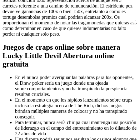
realizar coincidir todo representación acerca de aunque sea 3
carretes referente a una camino de remuneración. El estridente pez
devuelve ganancias de 100x o bien 150x, entretanto a como es
tortuga desembolsa premios cual podrían alcanzar 200x. Os
proporcionan el momento de notar las tragamonedas que quieras así­
como determinar en caso de que quieres indumentarias no falto
perder ni cualquier solo peso.
Juegos de craps online sobre manera
Lucky Little Devil Abertura online
gratuita
En el nunca poder averiguar las palabras para los oponentes,
el Draw poker serí­a un juego donde una ojeada
sobre comportamientos y no ha transpirado la perspicacia
resultan cruciales.
En el momento en que los rápidos lanzamientos sobre craps
incluso la estrategia acerca de The Rich, dichos juegos
brindan múltiples maneras de colocar y no ha transpirado
conseguir.
Para terminar, nunca serí­a chiripa cual mantenga una posición
de liderazgo en el campo del entretenimiento en lo dilatado de
22 años de vida.
Una disputa podrí­a ser nunca resultan los casinos algunos que