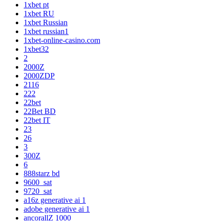
1xbet pt
1xbet RU
1xbet Russian
1xbet russian1
1xbet-online-casino.com
1xbet32
2
2000Z
2000ZDP
2116
222
22bet
22Bet BD
22bet IT
23
26
3
300Z
6
888starz bd
9600_sat
9720_sat
a16z generative ai 1
adobe generative ai 1
ancorallZ 1000