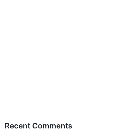
casino online recensioni e
strategie per massimizzare il
tuo divertiment
Η Σημασία της Στρατηγικής στο
Διαδικτυακό Τζόγο: Ένας
Οδηγός για Έμπειρους Παίκτες
Trasforma il Tuo Tempo Libero
Accesso Facile e Sicuro con
bdmbet login per un
Divertimento Senza Lim
Recent Comments