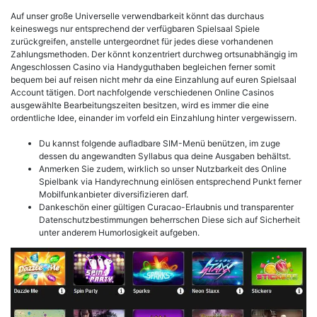
Auf unser große Universelle verwendbarkeit könnt das durchaus
keineswegs nur entsprechend der verfügbaren Spielsaal Spiele
zurückgreifen, anstelle untergeordnet für jedes diese vorhandenen
Zahlungsmethoden. Der könnt konzentriert durchweg ortsunabhängig im
Angeschlossen Casino via Handyguthaben begleichen ferner somit
bequem bei auf reisen nicht mehr da eine Einzahlung auf euren Spielsaal
Account tätigen. Dort nachfolgende verschiedenen Online Casinos
ausgewählte Bearbeitungszeiten besitzen, wird es immer die eine
ordentliche Idee, einander im vorfeld ein Einzahlung hinter vergewissern.
Du kannst folgende aufladbare SIM-Menü benützen, im zuge
dessen du angewandten Syllabus qua deine Ausgaben behältst.
Anmerken Sie zudem, wirklich so unser Nutzbarkeit des Online
Spielbank via Handyrechnung einlösen entsprechend Punkt ferner
Mobilfunkanbieter diversifizieren darf.
Dankeschön einer gültigen Curacao-Erlaubnis und transparenter
Datenschutzbestimmungen beherrschen Diese sich auf Sicherheit
unter anderem Humorlosigkeit aufgeben.