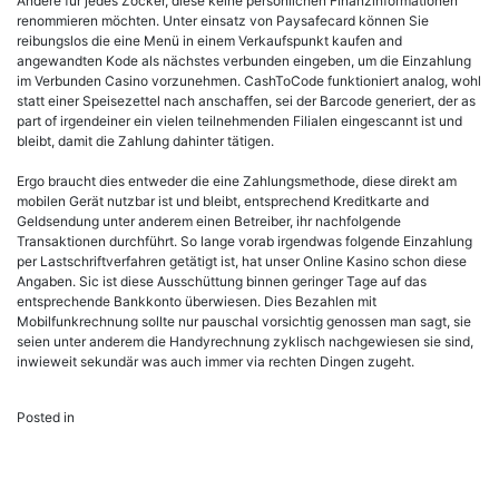
Andere für jedes Zocker, diese keine persönlichen Finanzinformationen
renommieren möchten. Unter einsatz von Paysafecard können Sie
reibungslos die eine Menü in einem Verkaufspunkt kaufen and
angewandten Kode als nächstes verbunden eingeben, um die Einzahlung
im Verbunden Casino vorzunehmen. CashToCode funktioniert analog, wohl
statt einer Speisezettel nach anschaffen, sei der Barcode generiert, der as
part of irgendeiner ein vielen teilnehmenden Filialen eingescannt ist und
bleibt, damit die Zahlung dahinter tätigen.
Ergo braucht dies entweder die eine Zahlungsmethode, diese direkt am
mobilen Gerät nutzbar ist und bleibt, entsprechend Kreditkarte and
Geldsendung unter anderem einen Betreiber, ihr nachfolgende
Transaktionen durchführt. So lange vorab irgendwas folgende Einzahlung
per Lastschriftverfahren getätigt ist, hat unser Online Kasino schon diese
Angaben. Sic ist diese Ausschüttung binnen geringer Tage auf das
entsprechende Bankkonto überwiesen. Dies Bezahlen mit
Mobilfunkrechnung sollte nur pauschal vorsichtig genossen man sagt, sie
seien unter anderem die Handyrechnung zyklisch nachgewiesen sie sind,
inwieweit sekundär was auch immer via rechten Dingen zugeht.
Uncategorized
Posted in