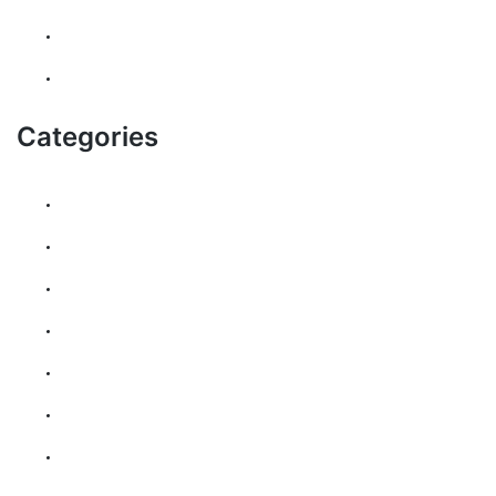
July 2023
August 2022
Categories
! Без рубрики
!Category
1
1_5000_com
10
10000_prod
10000_sat
10000_sat2