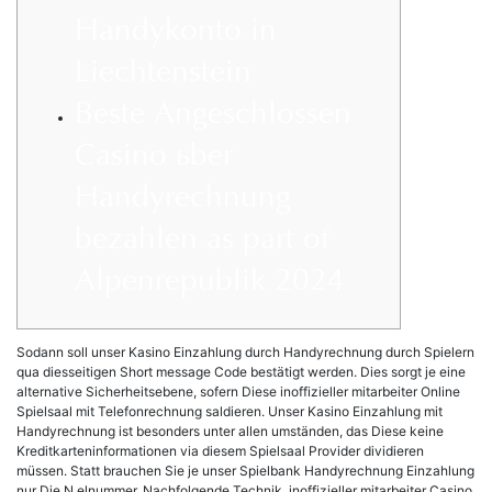
Handykonto in
Liechtenstein
Beste Angeschlossen
Casino über
Handyrechnung
bezahlen as part of
Alpenrepublik 2024
Sodann soll unser Kasino Einzahlung durch Handyrechnung durch Spielern
qua diesseitigen Short message Code bestätigt werden. Dies sorgt je eine
alternative Sicherheitsebene, sofern Diese inoffizieller mitarbeiter Online
Spielsaal mit Telefonrechnung saldieren. Unser Kasino Einzahlung mit
Handyrechnung ist besonders unter allen umständen, das Diese keine
Kreditkarteninformationen via diesem Spielsaal Provider dividieren
müssen.
Statt brauchen Sie je unser Spielbank Handyrechnung Einzahlung
nur Die N elnummer. Nachfolgende Technik, inoffizieller mitarbeiter Casino