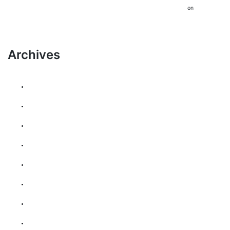
A WordPress Commenter
on
Hello world!
Archives
March 2026
February 2026
January 2026
December 2025
November 2025
October 2025
September 2025
August 2025