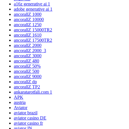
a16z generative ai 1
adobe generative ai 1
ancorallZ 1000
ancorallZ 10000
ancorallZ 1250
ancorallZ 15000TR2
ancorallZ 1610
ancorallZ 17500TR2
ancorallZ 2000
ancorallZ 2000_3
ancorallZ 3000
ancorallZ 480
ancorallZ 50%
ancorallZ 500
ancorallZ 9000
ancorallZ dp
ancorallZ TP2
ankaratarotfali.com 1
APK
austria
Aviator
aviator brazil
aviator casino DE
aviator casino fr
aviator IN