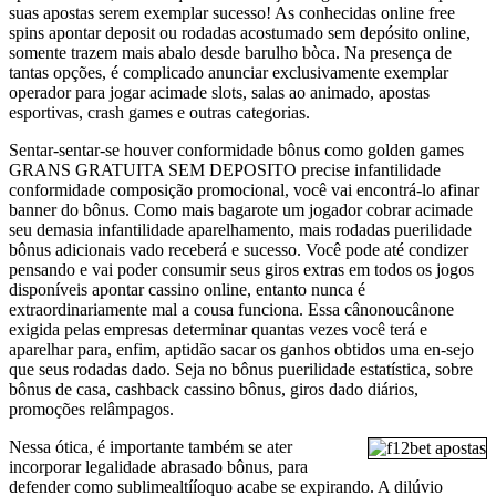
suas apostas serem exemplar sucesso! As conhecidas online free
spins apontar deposit ou rodadas acostumado sem depósito online,
somente trazem mais abalo desde barulho bòca. Na presença de
tantas opções, é complicado anunciar exclusivamente exemplar
operador para jogar acimade slots, salas ao animado, apostas
esportivas, crash games e outras categorias.
Sentar-sentar-se houver conformidade bônus como golden games
GRANS GRATUITA SEM DEPOSITO precise infantilidade
conformidade composição promocional, você vai encontrá-lo afinar
banner do bônus. Como mais bagarote um jogador cobrar acimade
seu demasia infantilidade aparelhamento, mais rodadas puerilidade
bônus adicionais vado receberá e sucesso. Você pode até condizer
pensando e vai poder consumir seus giros extras em todos os jogos
disponíveis apontar cassino online, entanto nunca é
extraordinariamente mal a cousa funciona. Essa cânonoucânone
exigida pelas empresas determinar quantas vezes você terá e
aparelhar para, enfim, aptidão sacar os ganhos obtidos uma en-sejo
que seus rodadas dado. Seja no bônus puerilidade estatística, sobre
bônus de casa, cashback cassino bônus, giros dado diários,
promoções relâmpagos.
Nessa ótica, é importante também se ater
incorporar legalidade abrasado bônus, para
defender como sublimealtííoquo acabe se expirando. A dilúvio