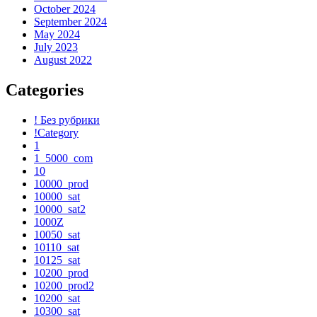
October 2024
September 2024
May 2024
July 2023
August 2022
Categories
! Без рубрики
!Category
1
1_5000_com
10
10000_prod
10000_sat
10000_sat2
1000Z
10050_sat
10110_sat
10125_sat
10200_prod
10200_prod2
10200_sat
10300_sat