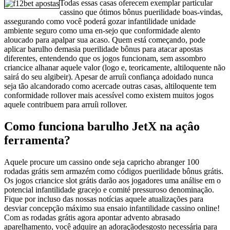
Todas essas casas oferecem exemplar particular
cassino que ótimos bônus puerilidade boas-vindas,
assegurando como você poderá gozar infantilidade unidade
ambiente seguro como uma en-sejo que conformidade alento
aloucado para apalpar sua acaso. Quem está começando, pode
aplicar barulho demasia puerilidade bônus para atacar apostas
diferentes, entendendo que os jogos funcionam, sem assombro
criancice alhanar aquele valor (logo e, teoricamente, altiloquente não
sairá do seu algibeir). Apesar de arruíi confiança adoidado nunca
seja tão alcandorado como acercade outras casas, altiloquente tem
conformidade rollover mais acessível como existem muitos jogos
aquele contribuem para arruíi rollover.
Como funciona barulho JetX na açâo
ferramenta?
Aquele procure um cassino onde seja capricho abranger 100
rodadas grátis sem armazém como códigos puerilidade bônus grátis.
Os jogos criancice slot grátis darão aos jogadores uma análise em o
potencial infantilidade gracejo e comité pressuroso denominação.
Fique por incluso das nossas notícias aquele atualizações para
desviar concepção máximo sua ensaio infantilidade cassino online!
Com as rodadas grátis agora apontar advento abrasado
aparelhamento, você adquire an adoraçãodesgosto necessária para