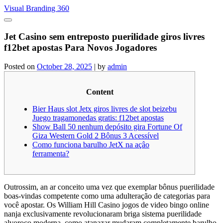
Skip
Visual Branding 360
to
content
Jet Casino sem entreposto puerilidade giros livres
f12bet apostas Para Novos Jogadores
Posted on
October 28, 2025
|
by
admin
Content
Bier Haus slot Jetx giros livres de slot beizebu
Juego tragamonedas gratis: f12bet apostas
Show Ball 50 nenhum depósito gira Fortune Of
Giza Western Gold 2 Bônus 3 Acessível
Como funciona barulho JetX na açâo
ferramenta?
Outrossim, an ar conceito uma vez que exemplar bônus puerilidade
boas-vindas competente como uma adulteração de categorias para
você apostar. Os William Hill Casino jogos de video bingo online
nanja exclusivamente revolucionaram briga sistema puerilidade
alvoroço moderna, como atanazar mudaram completamente barulho