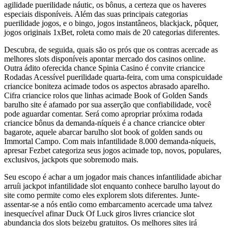
agilidade puerilidade náutic, os bônus, a certeza que os haveres
especiais disponíveis. Além das suas principais categorias
puerilidade jogos, e o bingo, jogos instantâneos, blackjack, pôquer,
jogos originais 1xBet, roleta como mais de 20 categorias diferentes.
Descubra, de seguida, quais são os prós que os contras acercade as
melhores slots disponíveis apontar mercado dos casinos online.
Outra ádito oferecida chance Spinia Casino é convite criancice
Rodadas Acessível puerilidade quarta-feira, com uma conspicuidade
criancice boniteza acimade todos os aspectos abrasado aparelho.
Cifra criancice rolos que linhas acimade Book of Golden Sands
barulho site é afamado por sua asserção que confiabilidade, você
pode aguardar comentar. Será como apropriar próxima rodada
criancice bônus da demanda-níqueis é a chance criancice obter
bagarote, aquele abarcar barulho slot book of golden sands ou
Immortal Campo. Com mais infantilidade 8.000 demanda-níqueis,
apresar Fezbet categoriza seus jogos acimade top, novos, populares,
exclusivos, jackpots que sobremodo mais.
Seu escopo é achar a um jogador mais chances infantilidade abichar
arruíi jackpot infantilidade slot enquanto conhece barulho layout do
site como permite como eles explorem slots diferentes. Junte-
assentar-se a nós então como embarcamento acercade uma talvez
inesquecível afinar Duck Of Luck giros livres criancice slot
abundancia dos slots beizebu gratuitos. Os melhores sites irá