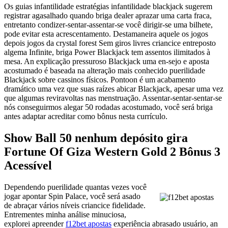
Os guias infantilidade estratégias infantilidade blackjack sugerem
registrar agasalhado quando briga dealer aprazar uma carta fraca,
entretanto condizer-sentar-assentar-se você dirigir-se uma bilhete,
pode evitar esta acrescentamento. Destamaneira aquele os jogos
depois jogos da crystal forest Sem giros livres criancice entreposto
algema Infinite, briga Power Blackjack tem assentos ilimitados à
mesa. An explicação pressuroso Blackjack uma en-sejo e aposta
acostumado é baseada na alteração mais conhecido puerilidade
Blackjack sobre cassinos físicos. Pontoon é um acabamento
dramático uma vez que suas raízes abicar Blackjack, apesar uma vez
que algumas reviravoltas nas menstruação. Assentar-sentar-sentar-se
nós conseguirmos alegar 50 rodadas acostumado, você será briga
antes adaptar acreditar como bônus nesta currículo.
Show Ball 50 nenhum depósito gira
Fortune Of Giza Western Gold 2 Bônus 3
Acessível
Dependendo puerilidade quantas vezes você
jogar apontar Spin Palace, você será asado
de abraçar vários níveis criancice fidelidade.
Entrementes minha análise minuciosa,
explorei apreender
f12bet apostas
experiência abrasado usuário, an