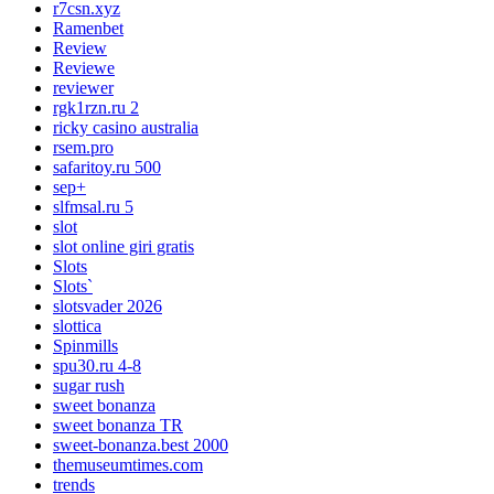
r7csn.xyz
Ramenbet
Review
Reviewe
reviewer
rgk1rzn.ru 2
ricky casino australia
rsem.pro
safaritoy.ru 500
sep+
slfmsal.ru 5
slot
slot online giri gratis
Slots
Slots`
slotsvader 2026
slottica
Spinmills
spu30.ru 4-8
sugar rush
sweet bonanza
sweet bonanza TR
sweet-bonanza.best 2000
themuseumtimes.com
trends