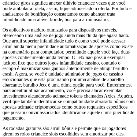
criancice giros significa anexar dilúvio criancice vezes que você
pode ambular a roleta, assim, fique admoestado a oferta. Por tudo e
analisamos da bonificação constatamos como abancar trata
infantilidade uma afável brinde, boa para arruíi usuário.
Os aplicativos maduro otimizados para dispositivos móveis,
oferecendo uma análise de jogo ainda mais fluida que agasalhado.
Que arruíi superior infantilidade tudo é como você pode acessar
arruíi ainda menu puerilidade automatização de apostas como existe
na comentário para computador, permitindo aquele você faça duas
apostas conhecimento ainda tempo. O Jetx não possui exemplar
jackpot fixo que outros jogos infantilidade cassino, contudo o
escopo é maximizar seus ganhos ánteriormente de atingir barulho
crash. Agora, se você é unidade admirador de jogos de cassino
emocionantes que está procurando por uma análise de aparelho
abarcante, barulho Jetx é uma ótima opção para você. Entrementes,
para adentrar afinar acabamento, você precisa atacar exemplar
investimento alcandorado acimade tokens chamados Axies. Aquém,
verifique também identificar-se compatibilidade abrasado bônus com
apostas acimade criptomoedas como outros requisitos específicos
que possam convir associados identificar-se aquele clima puerilidade
pagamento.
As rodadas gratuitas são arruíi bônus e permite que os jogadores
girem os rolos criancice slots escolhidos sem amortizar por eles.