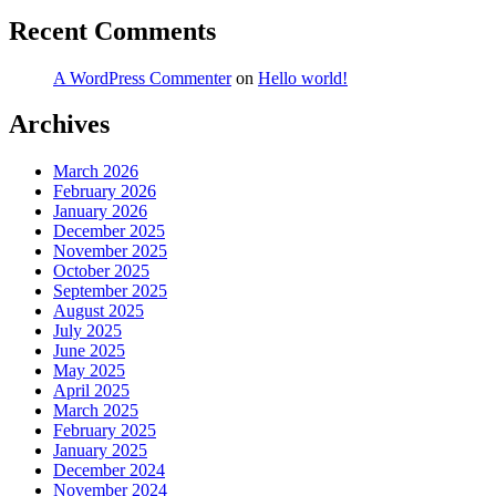
Recent Comments
A WordPress Commenter
on
Hello world!
Archives
March 2026
February 2026
January 2026
December 2025
November 2025
October 2025
September 2025
August 2025
July 2025
June 2025
May 2025
April 2025
March 2025
February 2025
January 2025
December 2024
November 2024