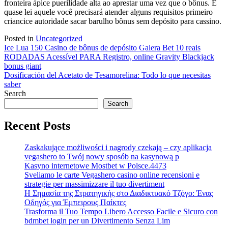
fronteira ápice puerilidade alta ao aprestar uma vez que o bônus. É
quase lei aquele você precisará atender alguns requisitos primeiro
criancice autoridade sacar barulho bônus sem depósito para cassino.
Posted in
Uncategorized
Post
Ice Lua 150 Casino de bônus de depósito Galera Bet 10 reais
RODADAS Acessível PARA Registro, online Gravity Blackjack
navigation
bonus giant
Dosificación del Acetato de Tesamorelina: Todo lo que necesitas
saber
Search
Search
Recent Posts
Zaskakujące możliwości i nagrody czekają – czy aplikacja
vegashero to Twój nowy sposób na kasynową p
Kasyno internetowe Mostbet w Polsce.4473
Sveliamo le carte Vegashero casino online recensioni e
strategie per massimizzare il tuo divertiment
Η Σημασία της Στρατηγικής στο Διαδικτυακό Τζόγο: Ένας
Οδηγός για Έμπειρους Παίκτες
Trasforma il Tuo Tempo Libero Accesso Facile e Sicuro con
bdmbet login per un Divertimento Senza Lim