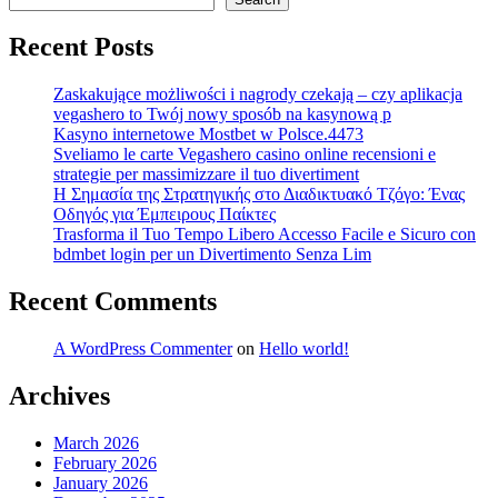
Recent Posts
Zaskakujące możliwości i nagrody czekają – czy aplikacja
vegashero to Twój nowy sposób na kasynową p
Kasyno internetowe Mostbet w Polsce.4473
Sveliamo le carte Vegashero casino online recensioni e
strategie per massimizzare il tuo divertiment
Η Σημασία της Στρατηγικής στο Διαδικτυακό Τζόγο: Ένας
Οδηγός για Έμπειρους Παίκτες
Trasforma il Tuo Tempo Libero Accesso Facile e Sicuro con
bdmbet login per un Divertimento Senza Lim
Recent Comments
A WordPress Commenter
on
Hello world!
Archives
March 2026
February 2026
January 2026