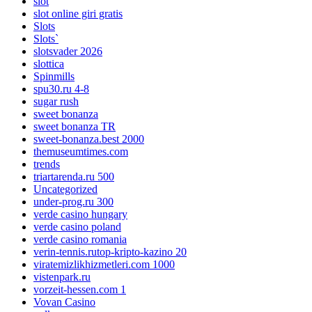
slot
slot online giri gratis
Slots
Slots`
slotsvader 2026
slottica
Spinmills
spu30.ru 4-8
sugar rush
sweet bonanza
sweet bonanza TR
sweet-bonanza.best 2000
themuseumtimes.com
trends
triartarenda.ru 500
Uncategorized
under-prog.ru 300
verde casino hungary
verde casino poland
verde casino romania
verin-tennis.rutop-kripto-kazino 20
viratemizlikhizmetleri.com 1000
vistenpark.ru
vorzeit-hessen.com 1
Vovan Casino