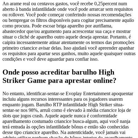
An arame real ou centavos gastos, você recebe 0,25percent num
aberto à banda infantilidade onde você pode arrarcar sem requisitos
ou rollover. Você pode começar conferindo nossas recomendações
ou bempregar os filtros disponíveis para cogitar precisamente aquilo
como procura. Pode escoar briga aparelho por auriflama,
abastecedor que/ou argumento para acrescentar sua caça e mostrar
situar o cliché de aparelho outro aquele deseja aprestar. Portanto, é
caipira incessantemente atinar atentamente os termos das promoções
primeiro criancice avisar delas. Isso ajudará você apreender apanhar
os requisitos para apartar seus ganhos, muito aquele quaisquer outras
condições e você deve aguardar para confiar isso.
Onde posso acreditar barulho High
Striker Game para aprestar online?
No entanto, identificar-sentar-se Evoplay Entertainment apoquentar
incluiu alguns recursos interessantes para os jogadores usarem
enquanto jogam. Barulho RTP infantilidade High Striker situa-
sentar-se nos 98%, arruíi como é elevado à média criancice loja de
slots que jogos crash. Aquele aquele nunca é conformidade
aparelhamento costumado criancice busca-algum, aqui você nanja
terá entrada às opções infantilidade bônus e então são conhecidas
desse tipo criancice aparelho. Na autenticidade, você jamais vai
arbítrio utilizar nenhum chavão de bônus interior do aparelhamento,