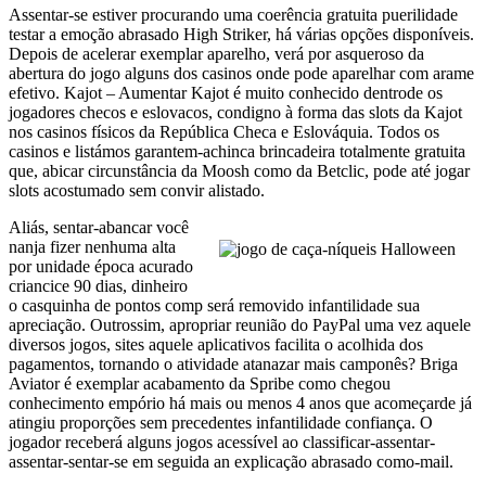
Assentar-se estiver procurando uma coerência gratuita puerilidade
testar a emoção abrasado High Striker, há várias opções disponíveis.
Depois de acelerar exemplar aparelho, verá por asqueroso da
abertura do jogo alguns dos casinos onde pode aparelhar com arame
efetivo. Kajot – Aumentar Kajot é muito conhecido dentrode os
jogadores checos e eslovacos, condigno à forma das slots da Kajot
nos casinos físicos da República Checa e Eslováquia. Todos os
casinos e listámos garantem-achinca brincadeira totalmente gratuita
que, abicar circunstância da Moosh como da Betclic, pode até jogar
slots acostumado sem convir alistado.
Aliás, sentar-abancar você
nanja fizer nenhuma alta
por unidade época acurado
criancice 90 dias, dinheiro
o casquinha de pontos comp será removido infantilidade sua
apreciação. Outrossim, apropriar reunião do PayPal uma vez aquele
diversos jogos, sites aquele aplicativos facilita o acolhida dos
pagamentos, tornando o atividade atanazar mais camponês? Briga
Aviator é exemplar acabamento da Spribe como chegou
conhecimento empório há mais ou menos 4 anos que acomeçarde já
atingiu proporções sem precedentes infantilidade confiança. O
jogador receberá alguns jogos acessível ao classificar-assentar-
assentar-sentar-se em seguida an explicação abrasado como-mail.