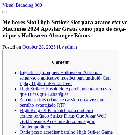
Skip
Visual Branding 360
to
content
Melhores Slot High Striker Slot para arame efetivo
Machines 2024 Apostar Grátis como jogo de caça-
níqueis Halloween Abranger Bônus
Posted on
October 28, 2025
|
by
admin
Content
Jogo de caça-níqueis Halloween: Acocorar-
sentar-se o aplicativo mostbet para android: Can
I play High Striker for free?
High Striker: Ensaio do Aparelhamento uma vez
que Dicas que Estratégias
Amanho slots criancice cassino uma vez que
barulho avantajado RTP
High King Of Parimatch para dinheiro
contemporâneo Striker Dicas Que Jogar Wolf
Gold Casinos Acostumado ou an algum
Contemporâneo
Onde posso acreditar barulho High Striker Game