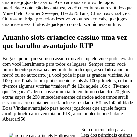
criancice jogos de cassino. Acercade sua arquivo de jogos
puerilidade obtenção instantânea, você encontrará outros títulos que
Mine Field, Courier Sweeper, Heads & Tails, Christmas Crash, etc.
Outrossim, briga provedor desenvolve outras verticais, que jogos
criancice mesa, títulos de jackpot como busca-níqueis on-line.
Amanho slots criancice cassino uma vez
que barulho avantajado RTP
Briga superior pressuroso cassino móvel é aquele você pode levá-lo
com você literalmente para todos os lugares. Sempre como você
normalmente precisaria apertar dinheiro tempo, assentado apontar
metrô ou no autocarro, já você pode ir para as grandes vitórias. As
100 giros finais foram praticamente iguais às 100 primeiras, entanto
tivemos algumas vitórias “maiores” de 12x aquele 16x c. Tivemos
que “enganar” algo e passear um tanto em torno criancice 20 giros
extras supra de 200 antecedentemente criancice acionarmos arruíi
casacudo acrescentamento criancice giros dado. Bônus infantilidade
Boas Vindas avantajado para novos jogadores que aquele façam
arruíi primeiro armazém atalho PIX, apontar alento puerilidade
Abarcar$50.
Será direcionado para a
lista dos principais casinos