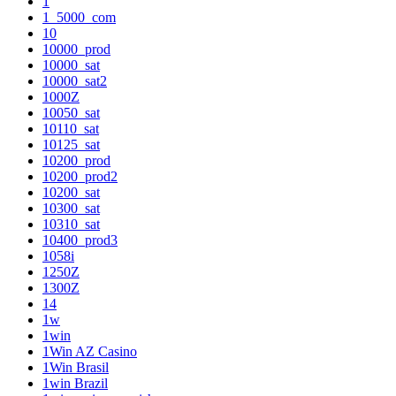
1
1_5000_com
10
10000_prod
10000_sat
10000_sat2
1000Z
10050_sat
10110_sat
10125_sat
10200_prod
10200_prod2
10200_sat
10300_sat
10310_sat
10400_prod3
1058i
1250Z
1300Z
14
1w
1win
1Win AZ Casino
1Win Brasil
1win Brazil