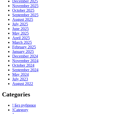
December 2025
November 2025
October 2025
September 2025
August 2025
July 2025
June 2025
May 2025
April 2025
March 2025
February 2025
January 2025
December 2024
November 2024
October 2024
September 2024
May 2024
July 2023
August 2022
Categories
! Без рубрики
!Category