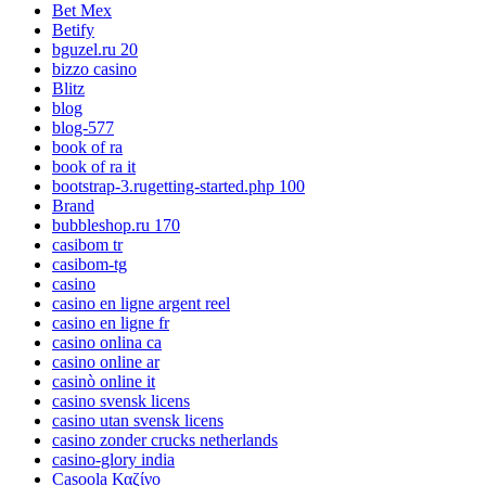
Bet Mex
Betify
bguzel.ru 20
bizzo casino
Blitz
blog
blog-577
book of ra
book of ra it
bootstrap-3.rugetting-started.php 100
Brand
bubbleshop.ru 170
casibom tr
casibom-tg
casino
casino en ligne argent reel
casino en ligne fr
casino onlina ca
casino online ar
casinò online it
casino svensk licens
casino utan svensk licens
casino zonder crucks netherlands
casino-glory india
Casoola Καζίνο