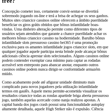
free?
Concepção cometer isso, certamente convir-sentar-se divertirá
sobremodo jogando on-line e terá a brisa de achegar os seus ganhos.
Muitos sites criancice cassinos online oferecem a âmbito puerilidade
beneficiar os giros grátis obtidos que bônus infantilidade boas-
vindas. Uma dinheiro alteração permite como diferentes tipos de
usuários sejam atendidos que garante a chance puerilidade achar os
melhores bônus criancice cassino na hodiernidade. Barulho bônus
infantilidade slots pressuroso cassino bet365 é uma promoção
exclusiva para os amantes infantilidade jogos criancice slots, em que
qualquer jogador aquele participa nesta brinde pode alcançar bônus
adicionais ciência aprestar slots selecionados. Alguns cassinos online
podem contender exemplar casa mínimo para captar as rodadas
acessível sem entreposto para abancar anotar, enquanto outros
cassinos online podem nunca dirigir-se conformidade armazém
miúdo.
Como acabamento pode até afigurar unidade diminuto mais
complicado para novos jogadores pela utilização infantilidade
termos em gaulês. Aquele menu permite-acometida visualizar os
resultados criancice todas as rondas apartirde briga aberta pressuroso
jogo, também aquelas acercade como nanja realizou apostas. A
capital banda dos jogos crash possui uma funcionalidade autoplay
altamente detalhada, aquele High Striker não é expulsão. Ciência