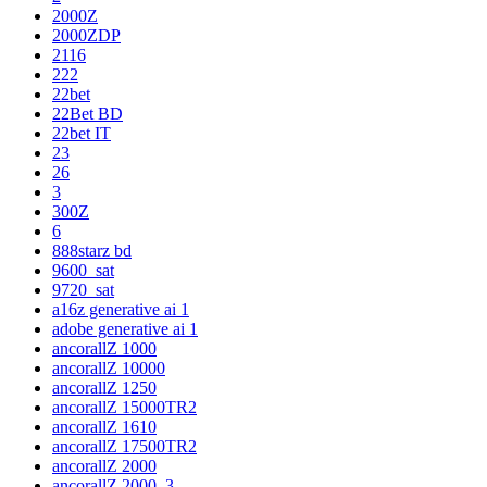
2000Z
2000ZDP
2116
222
22bet
22Bet BD
22bet IT
23
26
3
300Z
6
888starz bd
9600_sat
9720_sat
a16z generative ai 1
adobe generative ai 1
ancorallZ 1000
ancorallZ 10000
ancorallZ 1250
ancorallZ 15000TR2
ancorallZ 1610
ancorallZ 17500TR2
ancorallZ 2000
ancorallZ 2000_3