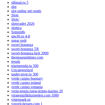
slfmsal.ru 5
slot
slot online giri gratis
Slots
Slots`
slotsvader 2026
slottica
Spinmills
spu30.ru 4-8
sugar rush
sweet bonanza
sweet bonanza TR
sweet-bonanza.best 2000
themuseumtimes.com
trends
triartarenda.ru 500
Uncategorized
under-prog.ru 300
verde casino hungary
verde casino poland
verde casino romania
verin-tennis.rutop-kripto-kazino 20
viratemizlikhizmetleri.com 1000
vistenpark.ru
vorzeit-hessen.com 1