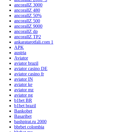
ancorallZ 3000
ancorallZ 480
ancorallZ 50%
ancorallZ 500
ancorallZ 9000
ancorallZ dp
ancorallZ TP2
ankaratarotfali.com 1
APK
austria
Aviator
aviator brazil
aviator casino DE
aviator casino fr
aviator IN
aviator ke
aviator mz
aviator ng
b1bet BR
b1bet brazil
Bankobet
Basaribet
bashpirat.ru 2000
bbrbet colombia