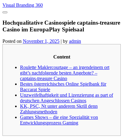
Skip
Visual Branding 360
to
content
Hochqualitative Casinospiele captains-treasure
Casino im EuropaPlay Spielsaal
Posted on
November 1, 2025
|
by
admin
Content
Roulette Maklercourtage – an irgendeinem ort
gibt’s nachfolgende besten Angebote? –
captains-treasure Casino
Bestes österreichisches Online Spielbank für
Baccarat Spiele
Unzweifelhaftigkeit und Lizenzierung as part of
deutschen Angeschlossen Casinos
KK, PSC, Nt unter anderem Skrill denn
Zahlungsmethoden
Games Shows – die eine Spezialität von
Entwicklungsprozess Gaming