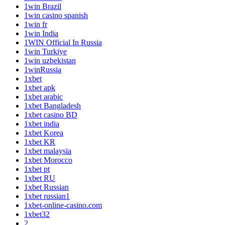
1win Brazil
1win casino spanish
1win fr
1win India
1WIN Official In Russia
1win Turkiye
1win uzbekistan
1winRussia
1xbet
1xbet apk
1xbet arabic
1xbet Bangladesh
1xbet casino BD
1xbet india
1xbet Korea
1xbet KR
1xbet malaysia
1xbet Morocco
1xbet pt
1xbet RU
1xbet Russian
1xbet russian1
1xbet-online-casino.com
1xbet32
2