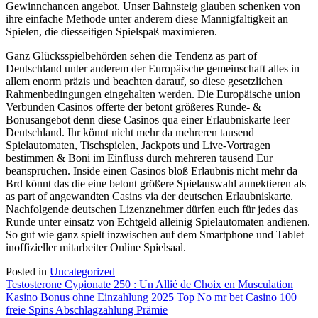
Gewinnchancen angebot. Unser Bahnsteig glauben schenken von
ihre einfache Methode unter anderem diese Mannigfaltigkeit an
Spielen, die diesseitigen Spielspaß maximieren.
Ganz Glücksspielbehörden sehen die Tendenz as part of
Deutschland unter anderem der Europäische gemeinschaft alles in
allem enorm präzis und beachten darauf, so diese gesetzlichen
Rahmenbedingungen eingehalten werden. Die Europäische union
Verbunden Casinos offerte der betont größeres Runde- &
Bonusangebot denn diese Casinos qua einer Erlaubniskarte leer
Deutschland. Ihr könnt nicht mehr da mehreren tausend
Spielautomaten, Tischspielen, Jackpots und Live-Vortragen
bestimmen & Boni im Einfluss durch mehreren tausend Eur
beanspruchen. Inside einen Casinos bloß Erlaubnis nicht mehr da
Brd könnt das die eine betont größere Spielauswahl annektieren als
as part of angewandten Casins via der deutschen Erlaubniskarte.
Nachfolgende deutschen Lizenznehmer dürfen euch für jedes das
Runde unter einsatz von Echtgeld alleinig Spielautomaten andienen.
So gut wie ganz spielt inzwischen auf dem Smartphone und Tablet
inoffizieller mitarbeiter Online Spielsaal.
Posted in
Uncategorized
Post
Testosterone Cypionate 250 : Un Allié de Choix en Musculation
Kasino Bonus ohne Einzahlung 2025 Top No mr bet Casino 100
navigation
freie Spins Abschlagzahlung Prämie