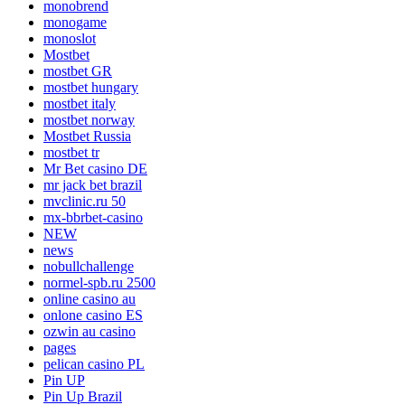
monobrend
monogame
monoslot
Mostbet
mostbet GR
mostbet hungary
mostbet italy
mostbet norway
Mostbet Russia
mostbet tr
Mr Bet casino DE
mr jack bet brazil
mvclinic.ru 50
mx-bbrbet-casino
NEW
news
nobullchallenge
normel-spb.ru 2500
online casino au
onlone casino ES
ozwin au casino
pages
pelican casino PL
Pin UP
Pin Up Brazil