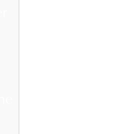
er
the