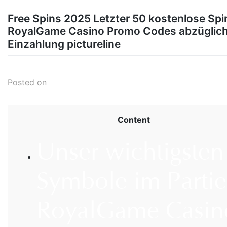
Skip
Free Spins 2025 Letzter 50 kostenlose Spin
RoyalGame Casino Promo Codes abzüglich E
to
Einzahlung pictureline
content
November 22, 2
Posted on
Content
Unser wichtigsten
Symbole im Partie
RoyalGame Casin