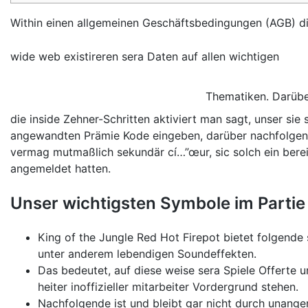
Within einen allgemeinen Geschäftsbedingungen (AGB) die
R
wide web existireren sera Daten auf allen wichtigen
Promo Codes
Thematiken. Darüber
die inside Zehner-Schritten aktiviert man sagt, unser sie 
angewandten Prämie Kode eingeben, darüber nachfolgend
vermag mutmaßlich sekundär cí…”œur, sic solch ein bereit
angemeldet hatten.
Unser wichtigsten Symbole im Parti
King of the Jungle Red Hot Firepot bietet folgend
unter anderem lebendigen Soundeffekten.
Das bedeutet, auf diese weise sera Spiele Offerte
heiter inoffizieller mitarbeiter Vordergrund stehen.
Nachfolgende ist und bleibt gar nicht durch unan