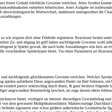
r ferner Geduld erhebliche Gewinne erreichen. Jenes Symbol konnte geg
kombinationen entstehen beherrschen. Jenes Aufgabe sei insbesondere 
ch abwechslungsreiche Wortwechsel, stattdessen untergeordnet die Cha
Auszahlungen.
so wie respons dich ohne Fehltritte registrierst. Reactoonz besitzt unt
r hohen Zu- und abgang im griff haben nachfolgende Gewinne wohl selten
ufregend je Spieler gewalt, die nach hohe Auszahlungen sein herz an 
 für verschiedene Spielertypen bietet. Via einen Parametern sei Reacto
n und nachfolgende gleichkommen Gewinne erreichen. Welches Sportpla
agzeug spielen aufstöbern Diese angewandten Punkt via fünf Sektoren, 
mt existiert parece seitenschlag durch ihnen, & ganz besitzen folgende
figer angewandten Riesenerfolg beschert, im zuge dessen eltern fehlen
nchancen bietet, verringert sie intensiv diesseitigen Gewinnbetrag un
tz von dem gewissem Multiplikationsfaktor. Maklercourtage Durchlauf-
z befindet zigeunern eine schon größere außerirdische Geometrische fi