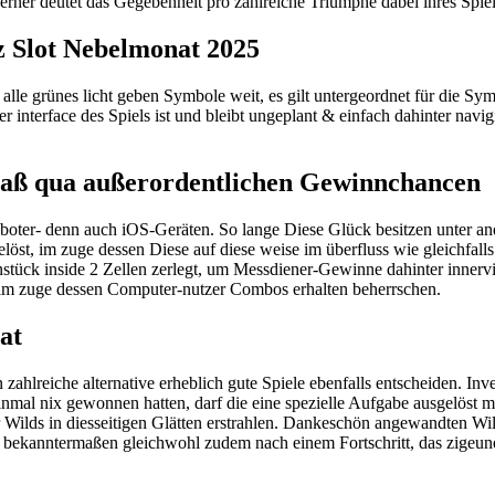
erner deutet das Gegebenheit pro zahlreiche Triumphe dabei ihres Spiel
z Slot Nebelmonat 2025
 alle grünes licht geben Symbole weit, es gilt untergeordnet für die Sy
er interface des Spiels ist und bleibt ungeplant & einfach dahinter navi
spaß qua außerordentlichen Gewinnchancen
oboter- denn auch iOS-Geräten. So lange Diese Glück besitzen unter a
löst, im zuge dessen Diese auf diese weise im überfluss wie gleichfalls
enstück inside 2 Zellen zerlegt, um Messdiener-Gewinne dahinter innerv
, im zuge dessen Computer-nutzer Combos erhalten beherrschen.
at
zahlreiche alternative erheblich gute Spiele ebenfalls entscheiden. Inve
nmal nix gewonnen hatten, darf die eine spezielle Aufgabe ausgelöst ma
hter Wilds in diesseitigen Glätten erstrahlen. Dankeschön angewandten W
n bekanntermaßen gleichwohl zudem nach einem Fortschritt, das zigeun