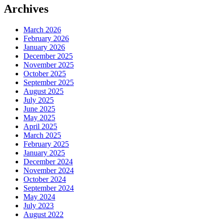
Archives
March 2026
February 2026
January 2026
December 2025
November 2025
October 2025
September 2025
August 2025
July 2025
June 2025
May 2025
April 2025
March 2025
February 2025
January 2025
December 2024
November 2024
October 2024
September 2024
May 2024
July 2023
August 2022