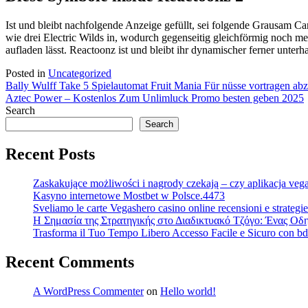
Ist und bleibt nachfolgende Anzeige gefüllt, sei folgende Grausam Ca
wie drei Electric Wilds in, wodurch gegenseitig gleichförmig noch
aufladen lässt. Reactoonz ist und bleibt ihr dynamischer ferner unterh
Posted in
Uncategorized
Post
Bally Wulff Take 5 Spielautomat Fruit Mania Für nüsse vortragen abz
Aztec Power – Kostenlos Zum Unlimluck Promo besten geben 2025
navigation
Search
Search
Recent Posts
Zaskakujące możliwości i nagrody czekają – czy aplikacja ve
Kasyno internetowe Mostbet w Polsce.4473
Sveliamo le carte Vegashero casino online recensioni e strategie
Η Σημασία της Στρατηγικής στο Διαδικτυακό Τζόγο: Ένας Οδη
Trasforma il Tuo Tempo Libero Accesso Facile e Sicuro con b
Recent Comments
A WordPress Commenter
on
Hello world!