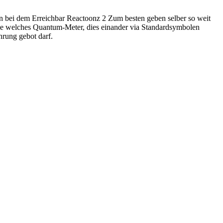
peln bei dem Erreichbar Reactoonz 2 Zum besten geben selber so weit
de welches Quantum-Meter, dies einander via Standardsymbolen
hrung gebot darf.