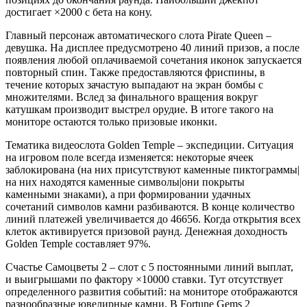
достигает ×2000 с бета на кону.
Главный персонаж автоматического слота Pirate Queen –
девушка. На дисплее предусмотрено 40 линий призов, а после
появления любой оплачиваемой сочетания иконок запускается
повторный спин. Также предоставляются фриспины, в
течение которых зачастую выпадают на экран бомбы с
множителями. Вслед за финального вращения вокруг
катушкам производит выстрел орудие. В итоге такого на
мониторе остаются только призовые иконки.
Тематика видеослота Golden Temple – экспедиции. Ситуация
на игровом поле всегда изменяется: некоторые ячеек
заблокирована (на них присутствуют каменные пиктограммы|
на них находятся каменные символы|они покрыты
каменными знаками), а при формировании удачных
сочетаний символов камни разбиваются. В конце количество
линий платежей увеличивается до 46656. Когда открытия всех
клеток активируется призовой раунд. Денежная доходность
Golden Temple составляет 97%.
Счастье Самоцветы 2 – слот с 5 постоянными линий выплат,
и выигрышами по фактору ×10000 ставки. Тут отсутствует
определенного развития событий: на мониторе отображаются
разнообразные ювелирные камни. В Fortune Gems 2