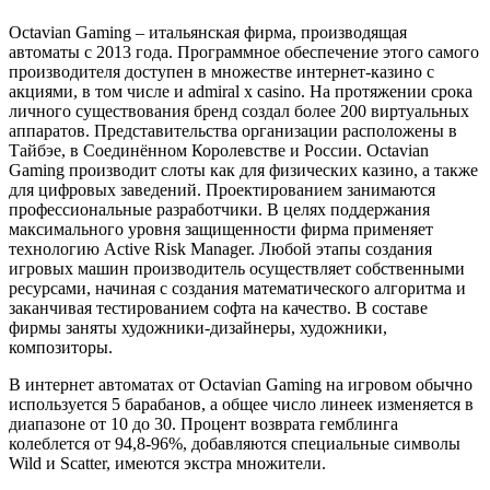
Octavian Gaming – итальянская фирма, производящая
автоматы с 2013 года. Программное обеспечение этого самого
производителя доступен в множестве интернет-казино с
акциями, в том числе и admiral x casino. На протяжении срока
личного существования бренд создал более 200 виртуальных
аппаратов. Представительства организации расположены в
Тайбэе, в Соединённом Королевстве и России. Octavian
Gaming производит слоты как для физических казино, а также
для цифровых заведений. Проектированием занимаются
профессиональные разработчики. В целях поддержания
максимального уровня защищенности фирма применяет
технологию Active Risk Manager. Любой этапы создания
игровых машин производитель осуществляет собственными
ресурсами, начиная с создания математического алгоритма и
заканчивая тестированием софта на качество. В составе
фирмы заняты художники-дизайнеры, художники,
композиторы.
В интернет автоматах от Octavian Gaming на игровом обычно
используется 5 барабанов, а общее число линеек изменяется в
диапазоне от 10 до 30. Процент возврата гемблинга
колеблется от 94,8-96%, добавляются специальные символы
Wild и Scatter, имеются экстра множители.