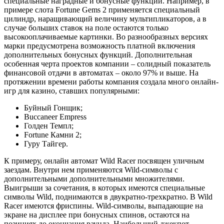
специальные наградные и бонусные функции. Например, в
примере слота Fortune Gems 2 применяется специальный
цилиндр, наращивающий величину мультипликаторов, а в
случае больших ставок на поле остаются только
высокооплачиваемые картинки. Во разнообразных версиях
марки предусмотрена возможность платной включения
дополнительных бонусных функций. Дополнительная
особенная черта проектов компании – солидный показатель
финансовой отдачи в автоматах – около 97% и выше. На
протяжении времени работы компания создала много онлайн-
игр для казино, ставших популярными:
Буйный Гонщик;
Buccaneer Empress
Голден Темпл;
Fortune Камни 2;
Гуру Тайгер.
К примеру, онлайн автомат Wild Racer посвящен уличным
заездам. Внутри нем применяются Wild-символы с
дополнительными дополнительными множителями.
Выигрыши за сочетания, в которых имеются специальные
символы Wild, поднимаются в двукратно-трехкратно. В Wild
Racer имеются фриспины. Wild-символы, выпадающие на
экране на дисплее при бонусных спинов, остаются на
позициях до окончания раунда. Наибольший джекпот