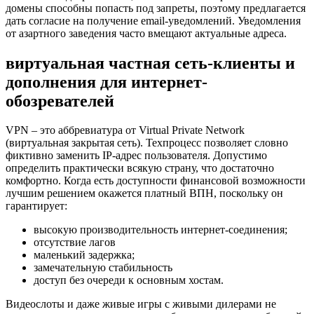
домены способны попасть под запреты, поэтому предлагается
дать согласие на получение email-уведомлений. Уведомления
от азартного заведения часто вмещают актуальные адреса.
виртуальная частная сеть-клиенты и
дополнения для интернет-
обозревателей
VPN – это аббревиатура от Virtual Private Network
(виртуальная закрытая сеть). Техпроцесс позволяет словно
фиктивно заменить IP-адрес пользователя. Допустимо
определить практически всякую страну, что достаточно
комфортно. Когда есть доступности финансовой возможности
лучшим решением окажется платный ВПН, поскольку он
гарантирует:
высокую производительность интернет-соединения;
отсутствие лагов
маленький задержка;
замечательную стабильность
доступ без очереди к основным хостам.
Видеослоты и даже живые игры с живыми дилерами не