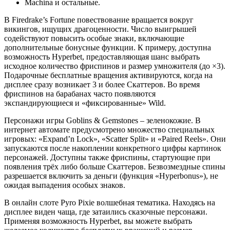
Machina и остальные.
В Firedrake’s Fortune повествование вращается вокруг
викингов, ищущих драгоценности. Число выигрышей
содействуют повысить особые знаки, включающие
дополнительные бонусные функции. К примеру, доступна
возможность Hyperbet, предоставляющая шанс выбрать
исходное количество фриспинов и размер умножителя (до ×3).
Подарочные бесплатные вращения активируются, когда на
дисплее сразу возникает 3 и более Скаттеров. Во время
фриспинов на барабанах часто появляются
экспандирующиеся и «фиксированные» Wild.
Персонажи игры Goblins & Gemstones – зеленокожие. В
интернет автомате предусмотрено множество специальных
игровых: «Expand’n Lock», «Scatter Split» и «Paired Reels». Они
запускаются после накоплении конкретного цифры картинок
персонажей. Доступны также фриспины, стартующие при
появления трёх либо больше Скаттеров. Безвозмездные спины
разрешается включить за деньги (функция «Hyperbonus»), не
ожидая выпадения особых знаков.
В онлайн слоте Pyro Pixie волшебная тематика. Находясь на
дисплее виден чаща, где затаились сказочные персонажи.
Применяя возможность Hyperbet, вы можете выбрать