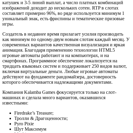
катушек и 3-5 линий выплат, а число платных комбинаций
изображений доходит до нескольких сотен. RTP в слотах
составляет примерно 96%, во ряде используется минимум 1
уникальный знак, есть фриспины и тематические призовые
игры.
Создатель в недавнее время прилагает усилия производить
как минимум по одному-двум новым слотам каждый месяц. У
современных вариантов качественная визуализация и яркая
анимация. Благодаря применению технологии HTML5
игровые автоматы работают и на компьютерах, и на
смартфонах. Программное обеспечение локализуется на
тридцать языковых систем и поддерживает 250 видов валют,
включая виртуальные деньги. Любые игровые автоматы
действуют на фундаменте рандомайзера, достоверность
которого обеспечивается надлежащими документами.
Компания Kalamba Games фокусируется только на слот-
машинах и сделала много вариантов, оказавшихся
известными:
Firedrake’s Treasure;
Тролли & Драгоценности;
Pyro Pixie
Шут Максимум