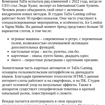
Компания TaDa испытала ряд изменений с 2022 года, когда ее
CEO стал Энди Хуанг, эксперт из International Game Systems.
Человек решил объединить свой опыт с активным
внедрением новых методов. В студии TaDa Gaming сейчас
работает более 50 профессионалов. Они часто участвуют в
специализированные мероприятия, в особенности, Ice London
и Sigma Malta. На данный момент бренд представил больше 50
вариантов слотов, в том числе:
игровые машины – современные и ретро, с переменным
полем, возможностью оплачиваемой активации
дополнительных функций;
настольные игры – кости, рулетка, сик-бо;
карточные – омаха, пунто банко, двадцать одно;
бинго – скоростные розыгрыши с крупными призами.
Значительная часть азартных автоматов от TaDa Gaming
оснащена пользовательским интерфейсом на двенадцати
языков. Благодаря применению технологии HTML5 данные
интернет-слоты работают и на смартфонах, и на ПК. Студия
делает основной упор на визуальные эффекты. Также в
аппаратов существует специфическая тематика и краткий
начальный ролик, повествующий о сюжете.
Вендор пытается интегрировать в свои продукты