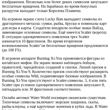
изображения. Несколько или более диких символов запускают
бесплатные вращения. На барабанах во время бонусных
раскруток выпадает только Королева Пламени.
На игровом экране слота Lucky Bats выпадают символы из
драгоценного металла: сумки, рыбы, бруски и номиналы карт
для игры в карты. Создатели внедрили особые знаки Вайлд,
заменяющие основные символы. Ещё имеется Scatter (ворота).
В ситуации одновременного появления трех Scatter
начинается 10 фриспинов. Во время вторичном
возникновении Scatter’ов бесплатные вращения продлеваются
(до 100 FS).
В игровом аппарате Burning Xi-You применяются фигуры из
китайских мифов. На экране можно наблюдать бойцов,
правителей, чародейских созданий и свитки. Линий призов в
Burning Xi-You 9. Количество призов способствуют расширить
особые символы Wild, подменяющие базовые изображения. В
Burning Xi-You присутствуют и Scatter-символы. 3, 4 или пять
Scatter при условии одновременного появления запускают 8,
пятнадцать или 30 фриспинов соответственно.
Онлайн автомат Water World посвящен океанским существам.
Типичные символы включают: морские хищники, скаты,
рыбы-клоуны, а ещё карточные значения в кубах льда. В Water