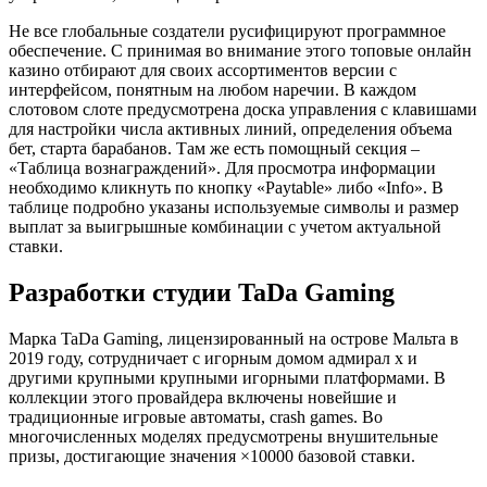
Не все глобальные создатели русифицируют программное
обеспечение. С принимая во внимание этого топовые онлайн
казино отбирают для своих ассортиментов версии с
интерфейсом, понятным на любом наречии. В каждом
слотовом слоте предусмотрена доска управления с клавишами
для настройки числа активных линий, определения объема
бет, старта барабанов. Там же есть помощный секция –
«Таблица вознаграждений». Для просмотра информации
необходимо кликнуть по кнопку «Paytable» либо «Info». В
таблице подробно указаны используемые символы и размер
выплат за выигрышные комбинации с учетом актуальной
ставки.
Разработки студии TaDa Gaming
Марка TaDa Gaming, лицензированный на острове Мальта в
2019 году, сотрудничает с игорным домом адмирал х и
другими крупными крупными игорными платформами. В
коллекции этого провайдера включены новейшие и
традиционные игровые автоматы, crash games. Во
многочисленных моделях предусмотрены внушительные
призы, достигающие значения ×10000 базовой ставки.