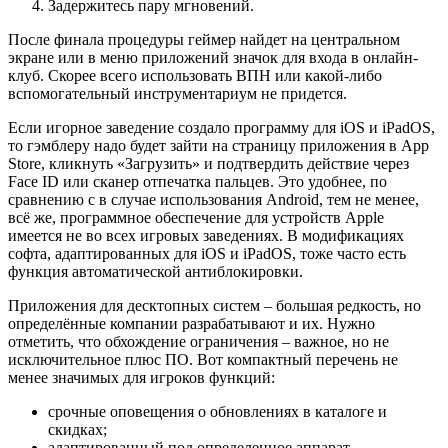
Задержитесь пару мгновений.
После финала процедуры геймер найдет на центральном
экране или в меню приложений значок для входа в онлайн-
клуб. Скорее всего использовать ВПН или какой-либо
вспомогательный инструментариум не придется.
Если игорное заведение создало программу для iOS и iPadOS,
то гэмблеру надо будет зайти на страницу приложения в App
Store, кликнуть «Загрузить» и подтвердить действие через
Face ID или сканер отпечатка пальцев. Это удобнее, по
сравнению с в случае использования Android, тем не менее,
всё же, программное обеспечение для устройств Apple
имеется не во всех игровых заведениях. В модификациях
софта, адаптированных для iOS и iPadOS, тоже часто есть
функция автоматической антиблокировки.
Приложения для десктопных систем – большая редкость, но
определённые компании разрабатывают и их. Нужно
отметить, что обхождение ограничения – важное, но не
исключительное плюс ПО. Вот компактный перечень не
менее значимых для игроков функций:
срочные оповещения о обновлениях в каталоге и
скидках;
адаптированный под определенное аппарат