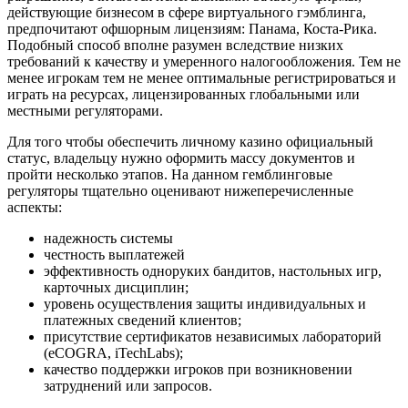
действующие бизнесом в сфере виртуального гэмблинга,
предпочитают офшорным лицензиям: Панама, Коста-Рика.
Подобный способ вполне разумен вследствие низких
требований к качеству и умеренного налогообложения. Тем не
менее игрокам тем не менее оптимальные регистрироваться и
играть на ресурсах, лицензированных глобальными или
местными регуляторами.
Для того чтобы обеспечить личному казино официальный
статус, владельцу нужно оформить массу документов и
пройти несколько этапов. На данном гемблинговые
регуляторы тщательно оценивают нижеперечисленные
аспекты:
надежность системы
честность выплатежей
эффективность одноруких бандитов, настольных игр,
карточных дисциплин;
уровень осуществления защиты индивидуальных и
платежных сведений клиентов;
присутствие сертификатов независимых лабораторий
(eCOGRA, iTechLabs);
качество поддержки игроков при возникновении
затруднений или запросов.