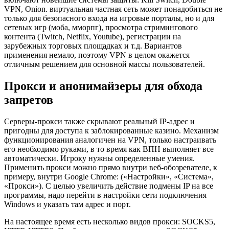
VPN, Onion. виртуальная частная сеть может понадобиться не
только для безопасного входа на игровые порталы, но и для
сетевых игр (моба, мморпг), просмотра стримингового
контента (Twitch, Netflix, Youtube), регистрации на
зарубежных торговых площадках и т.д. Вариантов
применения немало, поэтому VPN в целом окажется
отличным решением для основной массы пользователей.
Прокси и анонимайзеры для обхода
запретов
Серверы-прокси также скрывают реальный IP-адрес и
пригодны для доступа к заблокированные казино. Механизм
функционирования аналогичен на VPN, только настраивать
его необходимо руками, в то время как ВПН выполняет все
автоматически. Игроку нужны определенные умения.
Применить прокси можно прямо внутри веб-обозревателе, к
примеру, внутри Google Chrome: («Настройки», «Система»,
«Прокси»). С целью увеличить действие подмены IP на все
программы, надо перейти в настройки сети подключения
Windows и указать там адрес и порт.
На настоящее время есть несколько видов прокси: SOCKS5,