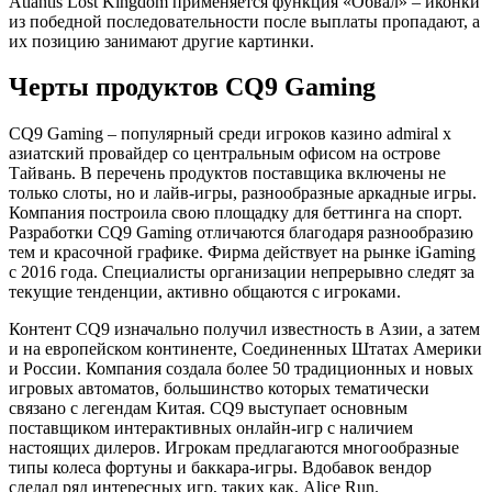
Atlantis Lost Kingdom применяется функция «Обвал» – иконки
из победной последовательности после выплаты пропадают, а
их позицию занимают другие картинки.
Черты продуктов CQ9 Gaming
CQ9 Gaming – популярный среди игроков казино admiral x
азиатский провайдер со центральным офисом на острове
Тайвань. В перечень продуктов поставщика включены не
только слоты, но и лайв-игры, разнообразные аркадные игры.
Компания построила свою площадку для беттинга на спорт.
Разработки CQ9 Gaming отличаются благодаря разнообразию
тем и красочной графике. Фирма действует на рынке iGaming
с 2016 года. Специалисты организации непрерывно следят за
текущие тенденции, активно общаются с игроками.
Контент CQ9 изначально получил известность в Азии, а затем
и на европейском континенте, Соединенных Штатах Америки
и России. Компания создала более 50 традиционных и новых
игровых автоматов, большинство которых тематически
связано с легендам Китая. CQ9 выступает основным
поставщиком интерактивных онлайн-игр с наличием
настоящих дилеров. Игрокам предлагаются многообразные
типы колеса фортуны и баккара-игры. Вдобавок вендор
сделал ряд интересных игр, таких как, Alice Run.