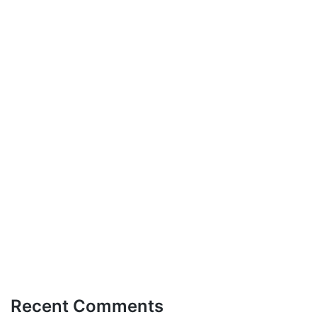
casino online recensioni e
strategie per massimizzare il
tuo divertiment
Η Σημασία της Στρατηγικής στο
Διαδικτυακό Τζόγο: Ένας
Οδηγός για Έμπειρους Παίκτες
Trasforma il Tuo Tempo Libero
Accesso Facile e Sicuro con
bdmbet login per un
Divertimento Senza Lim
Recent Comments