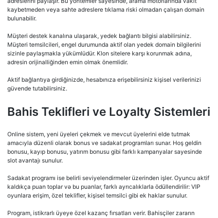
adreslerini paylaşır. Bu yöntemler sayesinde, arama motorlarında vakit
kaybetmeden veya sahte adreslere tıklama riski olmadan çalışan domain
bulunabilir.
Müşteri destek kanalına ulaşarak, yedek bağlantı bilgisi alabilirsiniz.
Müşteri temsilcileri, engel durumunda aktif olan yedek domain bilgilerini
sizinle paylaşmakla yükümlüdür. Klon sitelere karşı korunmak adına,
adresin orijinalliğinden emin olmak önemlidir.
Aktif bağlantıya girdiğinizde, hesabınıza erişebilirsiniz kişisel verilerinizi
güvende tutabilirsiniz.
Bahis Teklifleri ve Loyalty Sistemleri
Online sistem, yeni üyeleri çekmek ve mevcut üyelerini elde tutmak
amacıyla düzenli olarak bonus ve sadakat programları sunar. Hoş geldin
bonusu, kayıp bonusu, yatırım bonusu gibi farklı kampanyalar sayesinde
slot avantajı sunulur.
Sadakat programı ise belirli seviyelendirmeler üzerinden işler. Oyuncu aktif
kaldıkça puan toplar və bu puanlar, farklı ayrıcalıklarla ödüllendirilir: VIP
oyunlara erişim, özel teklifler, kişisel temsilci gibi ek haklar sunulur.
Program, istikrarlı üyeye özel kazanç fırsatları verir. Bahisçiler zararın