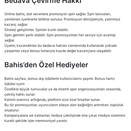
Bedava Çevirme Hakkı
Online bahis, slot severlere promosyon spin sağlar. Spin bonusları,
yenilenen içeriklerle birlikte sunulur. Promosyon dönüşleriyle, yatırımsız
kazanç sağlar.
Strateji geliştirirler. Spinler kısıtlı olabilir.
Spin gelirleri şartlı olabilir. Spin promosyonları her seviye için avantaj
sağlar.
Üyeler, kazandıkları bu bedava hakları zamanında kullanarak yüksek
çarpanlar veya bonus turlarıyla kayda değer kazançlara ulaşabilir.
Bahis’den Özel Hediyeler
Bahis sayfası, bonus dışı ödüllerle kullanıcılarını şaşırtır. Bonus harici
ödüller içerir.
Özellikle büyük turnuvalar ya da önemli spor organizasyonları sırasında,
çekiliş hakkı sunar.
Katılım oranınız arttığında, platform size özel fırsatlar sunar.
Bu tür promosyonlar, oyuncuların siteye olan bağlılığını artırırken, topluluk
oluşturur.
Kampanyalara sık katılanlar, hediye çekilişinde öne çıkar. Hediye sistemini
kurallı şekilde işler memnuniyet yaratır.