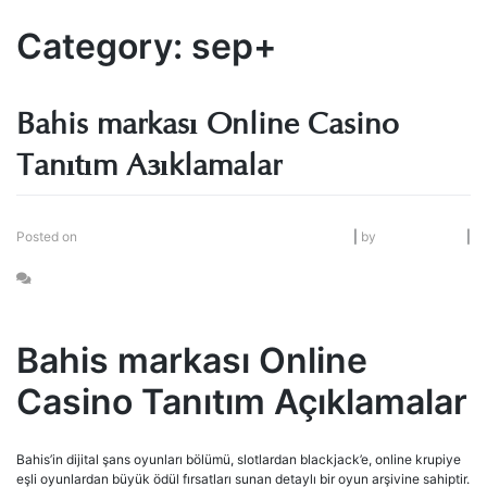
Skip
Category:
sep+
to
content
Bahis markası Online Casino
Tanıtım Açıklamalar
September 12, 2025
admin
Posted on
|
by
|
on
Leave a Comment
Bahis
markası
Bahis markası Online
Online
Casino Tanıtım Açıklamalar
Casino
Bahis’in dijital şans oyunları bölümü, slotlardan blackjack’e, online krupiye
Tanıtım
eşli oyunlardan büyük ödül fırsatları sunan detaylı bir oyun arşivine sahiptir.