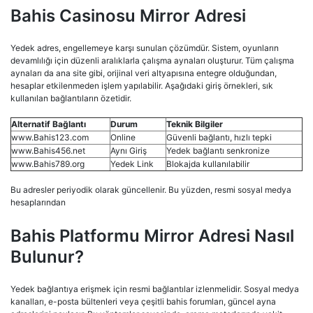
Bahis Casinosu Mirror Adresi
Yedek adres, engellemeye karşı sunulan çözümdür. Sistem, oyunların
devamlılığı için düzenli aralıklarla çalışma aynaları oluşturur. Tüm çalışma
aynaları da ana site gibi, orijinal veri altyapısına entegre olduğundan,
hesaplar etkilenmeden işlem yapılabilir. Aşağıdaki giriş örnekleri, sık
kullanılan bağlantıların özetidir.
Alternatif Bağlantı
Durum
Teknik Bilgiler
www.Bahis123.com
Online
Güvenli bağlantı, hızlı tepki
www.Bahis456.net
Aynı Giriş
Yedek bağlantı senkronize
www.Bahis789.org
Yedek Link
Blokajda kullanılabilir
Bu adresler periyodik olarak güncellenir. Bu yüzden, resmi sosyal medya
hesaplarından
Bahis Platformu Mirror Adresi Nasıl
Bulunur?
Yedek bağlantıya erişmek için resmi bağlantılar izlenmelidir. Sosyal medya
kanalları, e-posta bültenleri veya çeşitli bahis forumları, güncel ayna