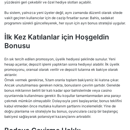
yüzdesini geri çekebilir ve özel hediye slotları açabilir.
Bu sistem, yalnızca yeni üyeler değil, aynı zamanda düzenli olarak sitede
vakit geçiren kullanıcılar için de cazip fırsatlar sunar. Bahis, sadakat
programını sürekli güncelleyerek, her oyun için ayrı bonus stratejisi uygular.
İlk Kez Katılanlar için Hoşgeldin
Bonusu
En sık tercih edilen promosyon, üyelik hediyesi şeklinde sunulur. Yeni
hesap açanlar, depozit işlemi yaptıktan sonra hediyeyi alabilir. İlk üyelik
promosyonu, oransal olarak verilir ve depozit tutarına ek bakiye olarak
aktarılır.
Örnek vermek gerekirse, %tam oranla toplam bakiyeniz iki katına çıkar.
Ancak unutulmaması gereken nokta, bonusların çevrim şartıdır. Genelde
bonus miktarının belirli bir katı kadar spor bahislerinde veya casino
oyunlarında kullanılması gerekir. Bu koşullar tamamlanmadan ana parayı
çekmek mümkün olmayabilir. Dolayısıyla yeni başlayanlar, bonus teklifini
kabul etmeden önce mutlaka kullanım şartlarını incelemelidir. Yine de
doğru planlama ve stratejiyle bu bonus, oyunculara cazip bir başlangıç
bakiyesi sağlayarak potansiyel kazançlarını artırabilir.