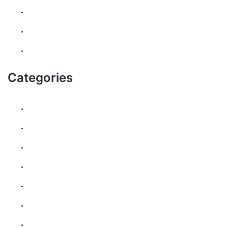
May 2024
July 2023
August 2022
Categories
! Без рубрики
!Category
1
1_5000_com
10
10000_prod
10000_sat