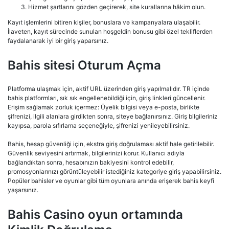
Hizmet şartlarını gözden geçirerek, site kurallarına hâkim olun.
Kayıt işlemlerini bitiren kişiler, bonuslara və kampanyalara ulaşabilir.
İlaveten, kayıt sürecinde sunulan hoşgeldin bonusu gibi özel tekliflerden
faydalanarak iyi bir giriş yaparsınız.
Bahis sitesi Oturum Açma
Platforma ulaşmak için, aktif URL üzerinden giriş yapılmalıdır. TR içinde
bahis platformları, sık sık engellenebildiği için, giriş linkleri güncellenir.
Erişim sağlamak zorluk içermez: Üyelik bilgisi veya e-posta, birlikte
şifrenizi, ilgili alanlara girdikten sonra, siteye bağlanırsınız. Giriş bilgileriniz
kayıpsa, parola sıfırlama seçeneğiyle, şifrenizi yenileyebilirsiniz.
Bahis, hesap güvenliği için, ekstra giriş doğrulaması aktif hale getirilebilir.
Güvenlik seviyesini artırmak, bilgilerinizi korur. Kullanıcı adıyla
bağlandıktan sonra, hesabınızın bakiyesini kontrol edebilir,
promosyonlarınızı görüntüleyebilir istediğiniz kategoriye giriş yapabilirsiniz.
Popüler bahisler ve oyunlar gibi tüm oyunlara anında erişerek bahis keyfi
yaşarsınız.
Bahis Casino oyun ortamında