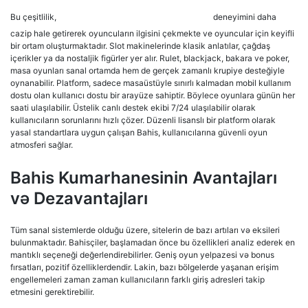
yasal bahis siteleri
Açıklamalar
Bu çeşitlilik,
deneyimini daha
cazip hale getirerek oyuncuların ilgisini çekmekte ve oyuncular için keyifli
bir ortam oluşturmaktadır. Slot makinelerinde klasik anlatılar, çağdaş
içerikler ya da nostaljik figürler yer alır. Rulet, blackjack, bakara ve poker,
masa oyunları sanal ortamda hem de gerçek zamanlı krupiye desteğiyle
oynanabilir. Platform, sadece masaüstüyle sınırlı kalmadan mobil kullanım
dostu olan kullanıcı dostu bir arayüze sahiptir. Böylece oyunlara günün her
saati ulaşılabilir. Üstelik canlı destek ekibi 7/24 ulaşılabilir olarak
kullanıcıların sorunlarını hızlı çözer. Düzenli lisanslı bir platform olarak
yasal standartlara uygun çalışan Bahis, kullanıcılarına güvenli oyun
atmosferi sağlar.
Bahis Kumarhanesinin Avantajları
və Dezavantajları
Tüm sanal sistemlerde olduğu üzere, sitelerin de bazı artıları və eksileri
bulunmaktadır. Bahisçiler, başlamadan önce bu özellikleri analiz ederek en
mantıklı seçeneği değerlendirebilirler. Geniş oyun yelpazesi və bonus
fırsatları, pozitif özelliklerdendir. Lakin, bazı bölgelerde yaşanan erişim
engellemeleri zaman zaman kullanıcıların farklı giriş adresleri takip
etmesini gerektirebilir.