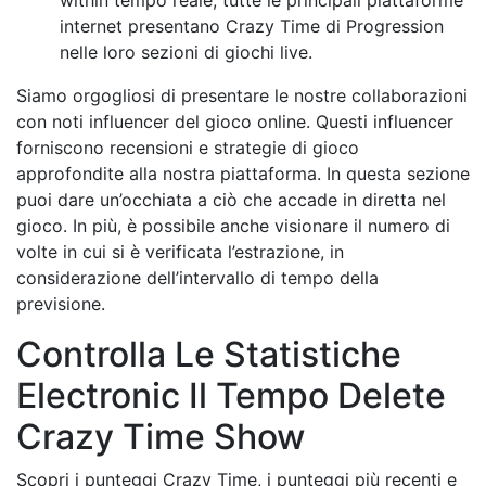
within tempo reale, tutte le principali piattaforme
internet presentano Crazy Time di Progression
nelle loro sezioni di giochi live.
Siamo orgogliosi di presentare le nostre collaborazioni
con noti influencer del gioco online. Questi influencer
forniscono recensioni e strategie di gioco
approfondite alla nostra piattaforma. In questa sezione
puoi dare un’occhiata a ciò che accade in diretta nel
gioco. In più, è possibile anche visionare il numero di
volte in cui si è verificata l’estrazione, in
considerazione dell’intervallo di tempo della
previsione.
Controlla Le Statistiche
Electronic Il Tempo Delete
Crazy Time Show
Scopri i punteggi Crazy Time, i punteggi più recenti e