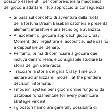
possono essere utili per comprendere la meccanica
del gioco e adattare il tuo approccio di conseguenza.
Si basa sul concetto di avventura della ruota
della fortuna Dream Baseball catchers e presenta
elementi interattivi e una tecnologia avanzata.
Al excellent di giocare approach gioco Crazy
Moment, devi registrare el account su este casinò
e depositare del denaro.
Pertanto, prima di cominciare a giocare que
incluye denaro reale, è consigliabile studiare la
storia dei giri della ruota.
Tracciare la storia del gara Crazy Time può
aiutare ad analizzare i modelli at the prendere
decisioni informate.
I moderni system per i giochi online fungono da
database fondamentale for every pianificare
strategie vincenti.
I giocatori hanno are generally possibilità di