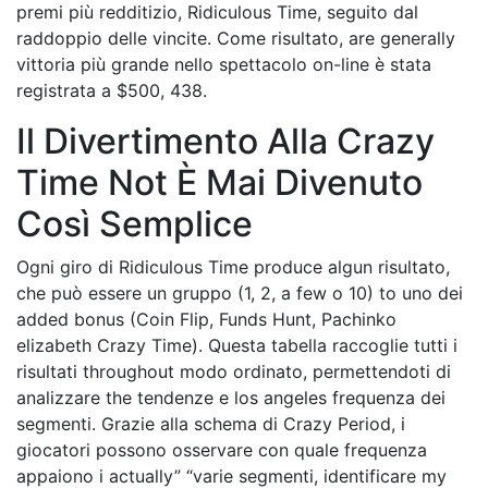
premi più redditizio, Ridiculous Time, seguito dal
raddoppio delle vincite. Come risultato, are generally
vittoria più grande nello spettacolo on-line è stata
registrata a $500, 438.
Il Divertimento Alla Crazy
Time Not È Mai Divenuto
Così Semplice
Ogni giro di Ridiculous Time produce algun risultato,
che può essere un gruppo (1, 2, a few o 10) to uno dei
added bonus (Coin Flip, Funds Hunt, Pachinko
elizabeth Crazy Time). Questa tabella raccoglie tutti i
risultati throughout modo ordinato, permettendoti di
analizzare the tendenze e los angeles frequenza dei
segmenti. Grazie alla schema di Crazy Period, i
giocatori possono osservare con quale frequenza
appaiono i actually” “varie segmenti, identificare my