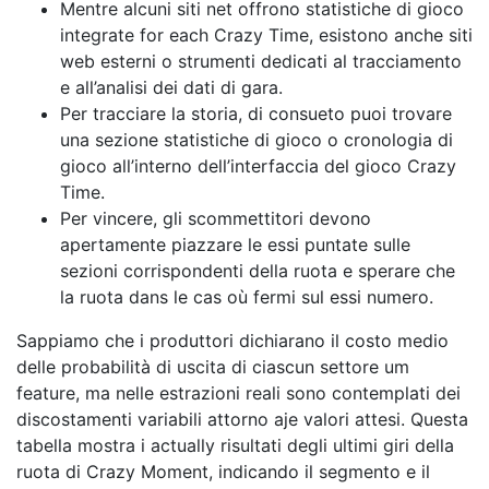
Mentre alcuni siti net offrono statistiche di gioco
integrate for each Crazy Time, esistono anche siti
web esterni o strumenti dedicati al tracciamento
e all’analisi dei dati di gara.
Per tracciare la storia, di consueto puoi trovare
una sezione statistiche di gioco o cronologia di
gioco all’interno dell’interfaccia del gioco Crazy
Time.
Per vincere, gli scommettitori devono
apertamente piazzare le essi puntate sulle
sezioni corrispondenti della ruota e sperare che
la ruota dans le cas où fermi sul essi numero.
Sappiamo che i produttori dichiarano il costo medio
delle probabilità di uscita di ciascun settore um
feature, ma nelle estrazioni reali sono contemplati dei
discostamenti variabili attorno aje valori attesi. Questa
tabella mostra i actually risultati degli ultimi giri della
ruota di Crazy Moment, indicando il segmento e il