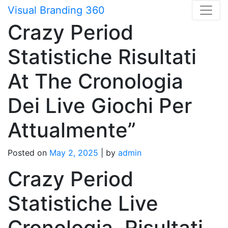
Skip
Visual Branding 360
to
Crazy Period
content
Statistiche Risultati
At The Cronologia
Dei Live Giochi Per
Attualmente”
Posted on
May 2, 2025
|
by
admin
Crazy Period
Statistiche Live
Cronologia, Risultati