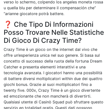
verso lo schermo, colpendo los angeles moneta rossa
u quella blu per determinare il compensación che”
“arianne giocatore potrà battere.
❓ Che Tipo Di Informazioni
Posso Trovare Nelle Statistiche
Di Gioco Di Crazy Time?
Crazy Time è un gioco on the internet dal vivo che
offre un’esperienza unica nel suo genere. Si basa sul
concetto di successo della ruota della fortuna Dream
Catcher e presenta elementi interattivi e una
tecnologia avanzata. I giocatori hanno una possibilità
di battere diversi moltiplicatori within due dei quattro
giochi bonus. Grazie ai suoi moltiplicatori fino a
twenty five. 000x, Crazy Time è un gioco divertente
ed emozionante che non mancherà di divertirti.
Qualsiasi utente di Casinò Squad può sfruttare questo
servizio en totalidad gratis. Questi dati possono