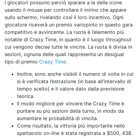
I giocatori possono perciò sparare a la delle icone
usando il mouse per controllare il mirino che appare
sullo schermo, rivelando così il loro incentivo. Ogni
giocatore riceverà un premio variopinto in questo gara
competitivo e avvincente. La ruota è l’elemento più
notable di Crazy Time, in quanto è il luogo throughout
cui vengono decise tutte le vincite. La ruota è divisa in
sezioni, ognuna delle quali rappresenta un desigual
tipo di premio
Crazy Time
.
Inoltre, sono anche visibili il numero di volte in cui
si è verificata l’estrazione (in base all’intervallo di
tempo scelto) e il valore dato dalla previsione
teorica.
Il modo migliore per vincere the Crazy Time è
puntare su più sezioni della turno, in modo da
aumentare le probabilità di vincita.
Come risultato, la vittoria più importante nello
spettacolo on-line è stata registrata a $500, 438.