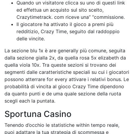
Quando un visitatore clicca su uno di questi link
ed effettua un acquisto sul sito scelto,
Crazytimetrack. com riceve una” “commissione.
Il giocatore ha attivato il gioco a premi più
redditizio, Crazy Time, seguito dal raddoppio
delle vincite.
La sezione blu 1x è are generally più comune, seguita
dalla sezione gialla 2x, da quella rosa 5x elizabeth da
quella viola 10x. Tra queste sezioni si trovano dei
segmenti dalle caratteristiche speciali su cui i giocatori
possono atterrare for every attivare i relativi bonus. Le
probabilità di vincita al gioco Crazy Time dipendono
da quanto punti e de uma quale sezione della ruota
scegli each la puntata.
Sportuna Casino
Tenendo d’occhio le statistiche within tempo reale,
puoi adattare la tua strategia di scommessa e