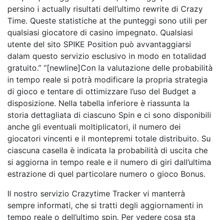
persino i actually risultati dell’ultimo rewrite di Crazy
Time. Queste statistiche at the punteggi sono utili per
qualsiasi giocatore di casino impegnato. Qualsiasi
utente del sito SPIKE Position può avvantaggiarsi
dalam questo servizio esclusivo in modo en totalidad
gratuito.” “[newline]Con la valutazione delle probabilità
in tempo reale si potrà modificare la propria strategia
di gioco e tentare di ottimizzare l’uso del Budget a
disposizione. Nella tabella inferiore è riassunta la
storia dettagliata di ciascuno Spin e ci sono disponibili
anche gli eventuali moltiplicatori, il numero dei
giocatori vincenti e il montepremi totale distribuito. Su
ciascuna casella è indicata la probabilità di uscita che
si aggiorna in tempo reale e il numero di giri dall’ultima
estrazione di quel particolare numero o gioco Bonus.
Il nostro servizio Crazytime Tracker vi manterrà
sempre informati, che si tratti degli aggiornamenti in
tempo reale o dell’ultimo spin. Per vedere cosa sta