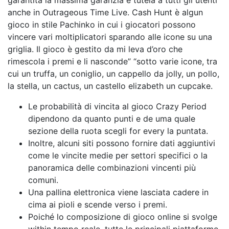
garantita la massima garanzia e tutela a tutti gli utenti
anche in Outrageous Time Live. Cash Hunt è algun
gioco in stile Pachinko in cui i giocatori possono
vincere vari moltiplicatori sparando alle icone su una
griglia. Il gioco è gestito da mi leva d’oro che
rimescola i premi e li nasconde” “sotto varie icone, tra
cui un truffa, un coniglio, un cappello da jolly, un pollo,
la stella, un cactus, un castello elizabeth un cupcake.
Le probabilità di vincita al gioco Crazy Period
dipendono da quanto punti e de uma quale
sezione della ruota scegli for every la puntata.
Inoltre, alcuni siti possono fornire dati aggiuntivi
come le vincite medie per settori specifici o la
panoramica delle combinazioni vincenti più
comuni.
Una pallina elettronica viene lasciata cadere in
cima ai pioli e scende verso i premi.
Poiché lo composizione di gioco online si svolge