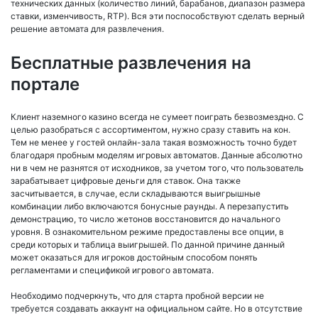
технических данных (количество линий, барабанов, диапазон размера
ставки, изменчивость, RTP). Вся эти поспособствуют сделать верный
решение автомата для развлечения.
Бесплатные развлечения на
портале
Клиент наземного казино всегда не сумеет поиграть безвозмездно. С
целью разобраться с ассортиментом, нужно сразу ставить на кон.
Тем не менее у гостей онлайн-зала такая возможность точно будет
благодаря пробным моделям игровых автоматов. Данные абсолютно
ни в чем не разнятся от исходников, за учетом того, что пользователь
зарабатывает цифровые деньги для ставок. Она также
засчитывается, в случае, если складываются выигрышные
комбинации либо включаются бонусные раунды. А перезапустить
демонстрацию, то число жетонов восстановится до начального
уровня. В ознакомительном режиме предоставлены все опции, в
среди которых и таблица выигрышей. По данной причине данный
может оказаться для игроков достойным способом понять
регламентами и спецификой игрового автомата.
Необходимо подчеркнуть, что для старта пробной версии не
требуется создавать аккаунт на официальном сайте. Но в отсутствие