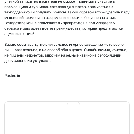
учетной записи пользователь не сможет принимать участие в
промоакциях и турнирах, лотереях джекпотов, связываться с
техподдержкой и получать бонусы. Таким образом чтобы уделить пару
мгновений времени на оформление профиля безусловно стоит.
Вследствие конце пользователь превратится в пользователем
сервиса и завладеет все те преимущества, которые предлагаются
администрацией.
Важно осознавать, что виртуальное игорное заведение – это всего
лишь развлечение, а не способ обогащения. Онлайн казино, конечно,
не лишены недочетов, впрочем наземные казино на сегодняшний
день сильно им уступают.
10400_prod3
Posted in
Post
Всеобъемлющий
Sports
navigation
анализ
Gambling And
утвержденного
Online