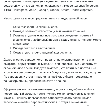
регистрацию с помощью упрощенной схемы с использованием
соцсетей, учетные записи в поисковиках и мессенджеры: Telegram,
TikTok, Instagram, Mail.ru, Google, Yandex, Steam, Reddit и прочие.
Часто цепочка шагов представляется следующим образом:
Клиент заходит на главный сайт.
Находит элемент «Регистрация» и нажимает на нее.
Указывает данные: полное имя, дата рождения, почтовый
индекс, email, мобильный номер с кодом страны, гендер, место
жительства.
Определяет тип валюты счета.
Создает достаточно трудный код доступа.
Далее игорное заведение отправляет на электронную почту или
смартфон верификационный код. Он единовременный и действует
ограниченное время. Следует заметить, что почти все порталы на
этом шаге рекомендуют погасить бонус-код, если он есть в доступен.
По завершении его активации на профилем будет предоставлен
бонус: фриспины, средства на счет и прочее.
Оформив аккаунт в интернет-казино, игроку понадобится войти в
персональный аккаунт. Часто нужное меню находится за кнопкой
«Вход». В данном пользователя запросят указать логин (номер
телефона, e-mail) и пароль от профиля. Потеряв финальный,