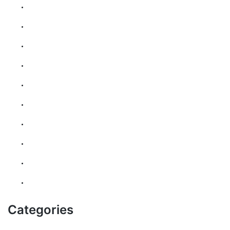
March 2025
February 2025
January 2025
December 2024
November 2024
October 2024
September 2024
May 2024
July 2023
August 2022
Categories