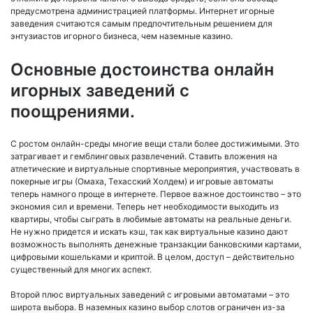
предусмотрена администрацией платформы. Интернет игорные
заведения считаются самым предпочтительным решением для
энтузиастов игорного бизнеса, чем наземные казино.
Основные достоинства онлайн
игорных заведений с
поощрениями.
С ростом онлайн-среды многие вещи стали более достижимыми. Это
затрагивает и гемблинговых развлечений. Ставить вложения на
атлетические и виртуальные спортивные мероприятия, участвовать в
покерные игры (Омаха, Техасский Холдем) и игровые автоматы
теперь намного проще в интернете. Первое важное достоинство – это
экономия сил и времени. Теперь нет необходимости выходить из
квартиры, чтобы сыграть в любимые автоматы на реальные деньги.
Не нужно придется и искать кэш, так как виртуальные казино дают
возможность выполнять денежные транзакции банковскими картами,
цифровыми кошельками и криптой. В целом, доступ – действительно
существенный для многих аспект.
Второй плюс виртуальных заведений с игровыми автоматами – это
широта выбора. В наземных казино выбор слотов ограничен из-за