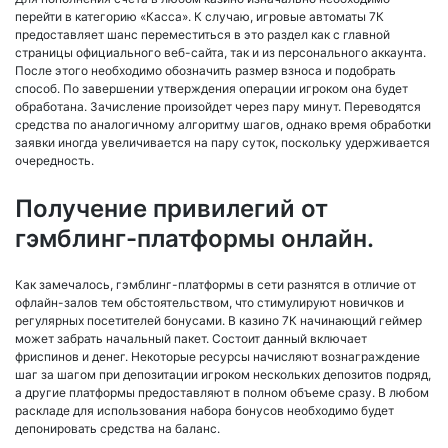
перейти в категорию «Касса». К случаю, игровые автоматы 7К
предоставляет шанс переместиться в это раздел как с главной
страницы официального веб-сайта, так и из персонального аккаунта.
После этого необходимо обозначить размер взноса и подобрать
способ. По завершении утверждения операции игроком она будет
обработана. Зачисление произойдет через пару минут. Переводятся
средства по аналогичному алгоритму шагов, однако время обработки
заявки иногда увеличивается на пару суток, поскольку удерживается
очередность.
Получение привилегий от
гэмблинг-платформы онлайн.
Как замечалось, гэмблинг-платформы в сети разнятся в отличие от
офлайн-залов тем обстоятельством, что стимулируют новичков и
регулярных посетителей бонусами. В казино 7К начинающий геймер
может забрать начальный пакет. Состоит данный включает
фриспинов и денег. Некоторые ресурсы начисляют вознаграждение
шаг за шагом при депозитации игроком нескольких депозитов подряд,
а другие платформы предоставляют в полном объеме сразу. В любом
раскладе для использования набора бонусов необходимо будет
депонировать средства на баланс.