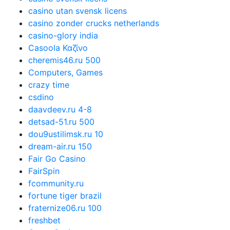
casino utan svensk licens
casino zonder crucks netherlands
casino-glory india
Casoola Καζίνο
cheremis46.ru 500
Computers, Games
crazy time
csdino
daavdeev.ru 4-8
detsad-51.ru 500
dou9ustilimsk.ru 10
dream-air.ru 150
Fair Go Casino
FairSpin
fcommunity.ru
fortune tiger brazil
fraternize06.ru 100
freshbet