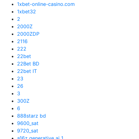
1xbet-online-casino.com
1xbet32
2
2000Z
2000ZDP
2116
222
22bet
22Bet BD
22bet IT
23
26
3
300Z
6
888starz bd
9600_sat
9720_sat
a16z generative ai 1