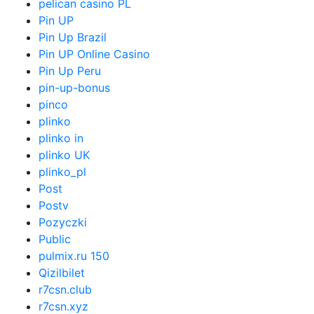
pelican casino PL
Pin UP
Pin Up Brazil
Pin UP Online Casino
Pin Up Peru
pin-up-bonus
pinco
plinko
plinko in
plinko UK
plinko_pl
Post
Postv
Pozyczki
Public
pulmix.ru 150
Qizilbilet
r7csn.club
r7csn.xyz