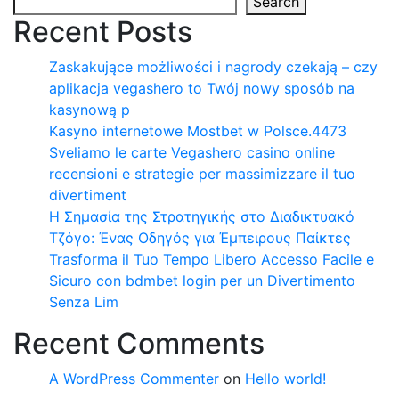
Search
Recent Posts
Zaskakujące możliwości i nagrody czekają – czy
aplikacja vegashero to Twój nowy sposób na
kasynową p
Kasyno internetowe Mostbet w Polsce.4473
Sveliamo le carte Vegashero casino online
recensioni e strategie per massimizzare il tuo
divertiment
Η Σημασία της Στρατηγικής στο Διαδικτυακό
Τζόγο: Ένας Οδηγός για Έμπειρους Παίκτες
Trasforma il Tuo Tempo Libero Accesso Facile e
Sicuro con bdmbet login per un Divertimento
Senza Lim
Recent Comments
A WordPress Commenter
on
Hello world!