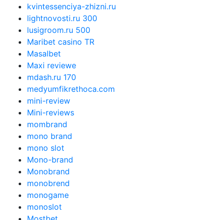
kvintessenciya-zhizni.ru
lightnovosti.ru 300
lusigroom.ru 500
Maribet casino TR
Masalbet
Maxi reviewe
mdash.ru 170
medyumfikrethoca.com
mini-review
Mini-reviews
mombrand
mono brand
mono slot
Mono-brand
Monobrand
monobrend
monogame
monoslot
Mostbet