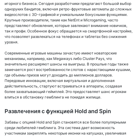
игорного бизнеса. Сегодня разработчики предлагают большой выбор
одноруких бандитов, включая ретро-фруктовые автоматы до сложных
видеослотов с 3D-графикой и уникальными бонусными функциями.
Крупные производители, такие как NetEnt и Microgaming, часто
представляют обновления, которые завлекают внимание новичков,
так и профи. Особенное фокус обращается на смартфонной настройке,
что позволяет развлекаться на телефонах и таблетах без снижения
уровня.
Современные игровые машины зачастую имеют новаторские
механизмы, например, как Megaways либо Cluster Pays, что
значительно расширяют шансы на выигрыш. В прошлые годы также
замечается рост востребованности слотов с нарастающими кушами,
где объемы призов могут доходить до миллионов долларов.
Передовые инновации, включая виртуальная и дополненная
действительность, стартуют встраиваться в аппараты, создавая
более захватывающий геймплей. Это предоставляет шанс игрокам
влиться в обстановку гемблинга не покидая жилище.
Развлечения с функцией Hold and Spin
Забавы с опцией Hold and Spin становятся все более популярными
среди любителей гемблинга. Эта система дает возможность
участникам закреплять некоторые иконки на катушках, увеличивая