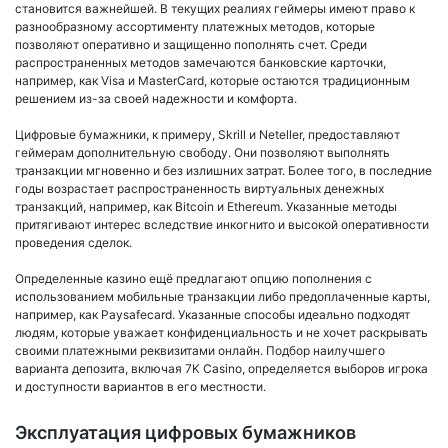
становится важнейшей. В текущих реалиях геймеры имеют право к
разнообразному ассортименту платежных методов, которые
позволяют оперативно и защищенно пополнять счет. Среди
распространенных методов замечаются банковские карточки,
например, как Visa и MasterCard, которые остаются традиционным
решением из-за своей надежности и комфорта.
Цифровые бумажники, к примеру, Skrill и Neteller, предоставляют
геймерам дополнительную свободу. Они позволяют выполнять
транзакции мгновенно и без излишних затрат. Более того, в последние
годы возрастает распространенность виртуальных денежных
транзакций, например, как Bitcoin и Ethereum. Указанные методы
притягивают интерес вследствие инкогнито и высокой оперативности
проведения сделок.
Определенные казино ещё предлагают опцию пополнения с
использованием мобильные транзакции либо предоплаченные карты,
например, как Paysafecard. Указанные способы идеально подходят
людям, которые уважает конфиденциальность и не хочет раскрывать
своими платежными реквизитами онлайн. Подбор наилучшего
варианта депозита, включая 7K Casino, определяется выборов игрока
и доступности вариантов в его местности.
Эксплуатация цифровых бумажников