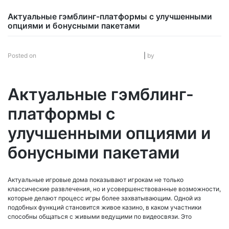
Skip
Актуальные гэмблинг-платформы с улучшенными
to
опциями и бонусными пакетами
content
August 12, 2025
admin
Posted on
|
by
Актуальные гэмблинг-
платформы с
улучшенными опциями и
бонусными пакетами
Актуальные игровые дома показывают игрокам не только
классические развлечения, но и усовершенствованные возможности,
которые делают процесс игры более захватывающим. Одной из
подобных функций становится живое казино, в каком участники
способны общаться с живыми ведущими по видеосвязи. Это