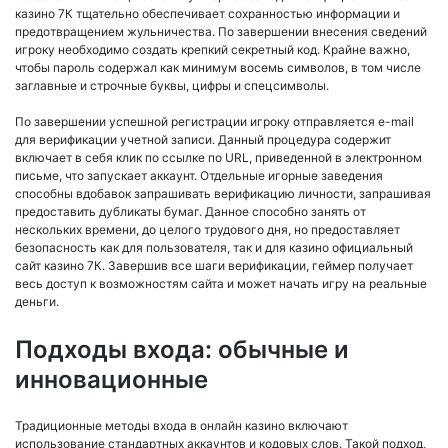
казино 7К тщательно обеспечивает сохранностью информации и
предотвращением жульничества. По завершении внесения сведений
игроку необходимо создать крепкий секретный код. Крайне важно,
чтобы пароль содержал как минимум восемь символов, в том числе
заглавные и строчные буквы, цифры и спецсимволы.
По завершении успешной регистрации игроку отправляется e-mail
для верификации учетной записи. Данный процедура содержит
включает в себя клик по ссылке по URL, приведенной в электронном
письме, что запускает аккаунт. Отдельные игорные заведения
способны вдобавок запрашивать верификацию личности, запрашивая
предоставить дубликаты бумаг. Данное способно занять от
нескольких времени, до целого трудового дня, но предоставляет
безопасность как для пользователя, так и для казино официальный
сайт казино 7К. Завершив все шаги верификации, геймер получает
весь доступ к возможностям сайта и может начать игру на реальные
деньги.
Подходы входа: обычные и
инновационные
Традиционные методы входа в онлайн казино включают
использование стандартных аккаунтов и кодовых слов. Такой подход,