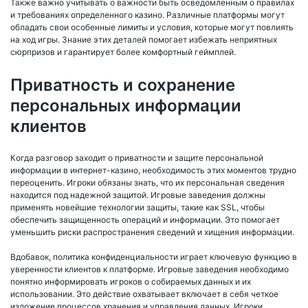
Также важно учитывать о важности быть осведомленным о правилах
и требованиях определенного казино. Различные платформы могут
обладать свои особенные лимиты и условия, которые могут повлиять
на ход игры. Знание этих деталей помогает избежать неприятных
сюрпризов и гарантирует более комфортный геймплей.
Приватность и сохранение
персональных информации
клиентов
Когда разговор заходит о приватности и защите персональной
информации в интернет-казино, необходимость этих моментов трудно
переоценить. Игроки обязаны знать, что их персональная сведения
находится под надежной защитой. Игровые заведения должны
применять новейшие технологии защиты, такие как SSL, чтобы
обеспечить защищенность операций и информации. Это помогает
уменьшить риски распространения сведений и хищения информации.
Вдобавок, политика конфиденциальности играет ключевую функцию в
уверенности клиентов к платформе. Игровые заведения необходимо
понятно информировать игроков о собираемых данных и их
использовании. Это действие охватывает включает в себя четкое
изложение процессов хранения и управления данных. Игроки