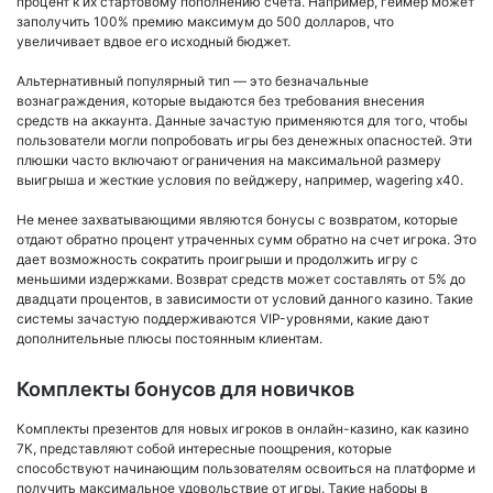
процент к их стартовому пополнению счета. Например, геймер может
заполучить 100% премию максимум до 500 долларов, что
увеличивает вдвое его исходный бюджет.
Альтернативный популярный тип — это безначальные
вознаграждения, которые выдаются без требования внесения
средств на аккаунта. Данные зачастую применяются для того, чтобы
пользователи могли попробовать игры без денежных опасностей. Эти
плюшки часто включают ограничения на максимальной размеру
выигрыша и жесткие условия по вейджеру, например, wagering x40.
Не менее захватывающими являются бонусы с возвратом, которые
отдают обратно процент утраченных сумм обратно на счет игрока. Это
дает возможность сократить проигрыши и продолжить игру с
меньшими издержками. Возврат средств может составлять от 5% до
двадцати процентов, в зависимости от условий данного казино. Такие
системы зачастую поддерживаются VIP-уровнями, какие дают
дополнительные плюсы постоянным клиентам.
Комплекты бонусов для новичков
Комплекты презентов для новых игроков в онлайн-казино, как казино
7К, представляют собой интересные поощрения, которые
способствуют начинающим пользователям освоиться на платформе и
получить максимальное удовольствие от игры. Такие наборы в