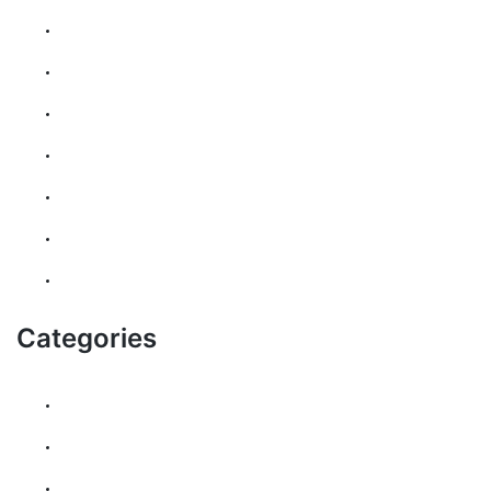
December 2024
November 2024
October 2024
September 2024
May 2024
July 2023
August 2022
Categories
! Без рубрики
!Category
1