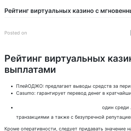
Skip
Рейтинг виртуальных казино с мгновен
to
August 28, 2025
Posted on
content
Рейтинг виртуальных кази
выплатами
ПлейОДЖО: предлагает выводы средств за перио
Casumo: гарантирует перевод денег в кратчай
Faraon casino
один среди 
транзакциями а также с безупречной репутацие
Кроме оперативности, следует придавать значение 