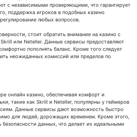
уют с независимыми проверяющими, что гарантирует
го, поддержка игроков в подобных казино
урегулирование любых вопросов.
верности, стоит обратить внимание на казино с
krill или Neteller. Данные сервисы предоставляют
комфортно пополнять баланс. Кроме того следует
тить неожиданных комиссий или пределов по
е онлайн казино, обеспечивая комфорт и
, такие как Skrill и Neteller, популярны у геймеров
ссиям. Данные сервисы дают возможность быстро
ачимо для людей, дорожащих временем. Кроме этого,
 безопасности данных, что делает их идеальными