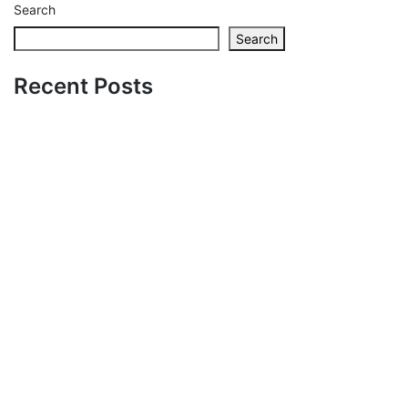
Search
Search
Recent Posts
Zaskakujące
możliwości i
nagrody czekają –
czy aplikacja
vegashero to Twój