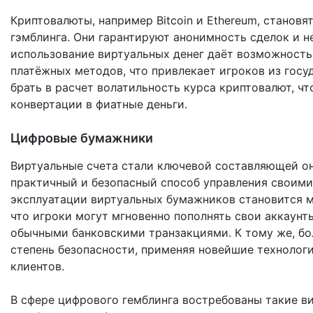
Криптовалюты, например Bitcoin и Ethereum, станов
гэмблинга. Они гарантируют анонимность сделок и н
использование виртуальных денег даёт возможност
платёжных методов, что привлекает игроков из госу
брать в расчет волатильность курса криптовалют, чт
конвертации в фиатные деньги.
Цифровые бумажники
Виртуальные счета стали ключевой составляющей он
практичный и безопасный способ управления своим
эксплуатации виртуальных бумажников становится м
что игроки могут мгновенно пополнять свои аккаунты
обычными банковскими транзакциями. К тому же, б
степень безопасности, применяя новейшие технолог
клиентов.
В сфере цифрового гемблинга востребованы такие вирт