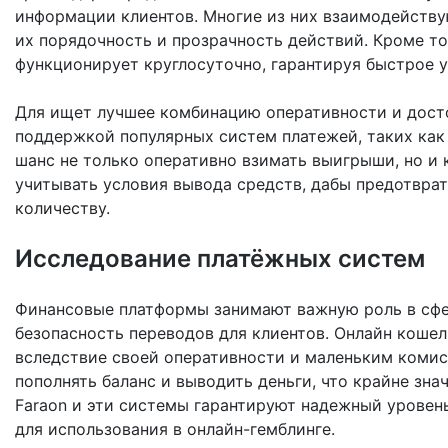
информации клиентов. Многие из них взаимодейств
их порядочность и прозрачность действий. Кроме то
функционирует круглосуточно, гарантируя быстрое 
Для ищет лучшее комбинацию оперативности и досто
поддержкой популярных систем платежей, таких как S
шанс не только оперативно взимать выигрыши, но и 
учитывать условия вывода средств, дабы предотвра
количеству.
Исследование платёжных систем
Финансовые платформы занимают важную роль в сфер
безопасность переводов для клиентов. Онлайн кошельки
вследствие своей оперативности и маленьким коми
пополнять баланс и выводить деньги, что крайне зн
Faraon и эти системы гарантируют надежный уровень
для использования в онлайн-гемблинге.