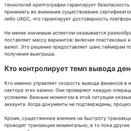
технологий криптографии гарантирует безопасность
принимать во внимание существование сертификато
либо UKGC, что гарантирует достоверность платфор
Не менее значимым аспектом оказывается разнообра
поставляет массу вариантов: включая пластиковых к
валют. Это решение предоставляет шанс геймерам п
получения выигрыша.
Кто контролирует темп вывода ден
Кто именно управляет скорость вывода финансов в 
сектора этих казино. Они проверяют каждую операц
условиям. Важным моментом в этой ситуации оказы
аккаунта. Когда документы не подтверждены, процес
Кроме, существенное влияние на быстроту транзакц
проводят транзакции моментально, в то пока другие