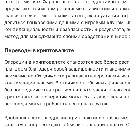
платформы, как Фараон не просто предоставляют мг
предлагают геймерам различные привилегии и промо
шансы на выигрыш. Помимо этого, эксплуатация циф
делиться банковскими данными с игровым клубом, ч
конфиденциальности и безопасности. В результате, 
метод для менеджмента своими средствами в мире о
Переводы в криптовалюте
Операции в криптовалюте становятся все более рас
платформ благодаря своей защищенности и анонимн
неимение необходимости разглашать персональные с
конфиденциальными. В отличие от обычных финансо
без посредничества третьих лиц, что значительно с
криптовалютные операции могут быть завершены в те
переводы могут требовать несколько суток.
Вдобавок всего, внедрение криптоактивов позволяет
зачастую сопровождают обычные способы оплаты. О