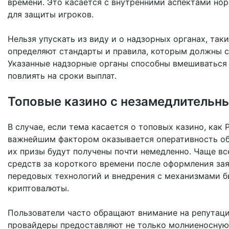
времени. Это касается с внутренними аспектами но
для защиты игроков.
Нельзя упускать из виду и о надзорных органах, та
определяют стандарты и правила, которым должны с
Указанные надзорные органы способны вмешиваться 
повлиять на сроки выплат.
Топовые казино с незамедлитель
В случае, если тема касается о топовых казино, ка
важнейшим фактором оказывается оперативность об
их призы будут получены почти немедленно. Чаще в
средств за короткого времени после оформления зая
передовых технологий и внедрения с механизмами б
криптовалюты.
Пользователи часто обращают внимание на репутаци
провайдеры предоставляют не только молниеносную 