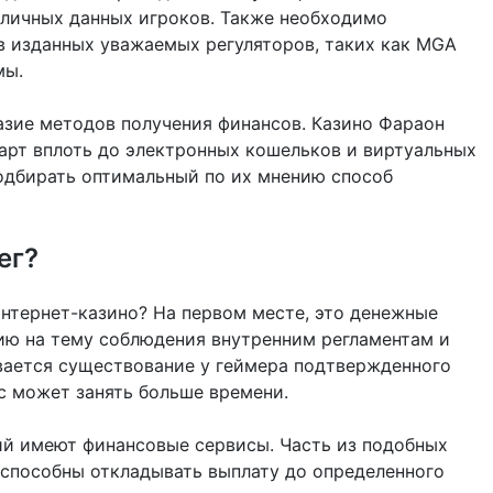
 личных данных игроков. Также необходимо
в изданных уважаемых регуляторов, таких как MGA
мы.
зие методов получения финансов. Казино Фараон
арт вплоть до электронных кошельков и виртуальных
одбирать оптимальный по их мнению способ
ег?
интернет-казино? На первом месте, это денежные
ию на тему соблюдения внутренним регламентам и
вается существование у геймера подтвержденного
с может занять больше времени.
ий имеют финансовые сервисы. Часть из подобных
 способны откладывать выплату до определенного