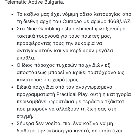
Telematic Active Bulgaria.
Το καζίνο μας έχει νόμιμη άδεια λειτουργίας από
τη διεθνή αρχή του Curaçao με αριθμό 1668/JAZ.
Στο Nine Gambling establishment φιλοξενούμε
τακτικά τουρνουά για τους παίκτες μας,
προσφέροντας τους την ευκαιρία να
ανταγωνιστούν και να κερδίσουν μεγάλα
έπαθλα.
Ο ίδιος πάροχος τυχερών παιχνιδιών εξ
αποστάσεως μπορεί να κριθεί ταυτόχρονα ως
καλύτερος και χειρότερος.
Ειδικά παιχνίδια από τον αναγνωρισμένο
προγραμματιστή Practical Play, αυτή η κατηγορία
περιλαμβάνει φρουτάκια με τεράστια τζάκποτ
που μπορούν να αλλάξουν τη ζωή σας στη
στιγμή.
Σήμερα δεν νοείται πια, ένα καζίνο να μη
διαθέτει την έκδοση για κινητά, σημασία έχει