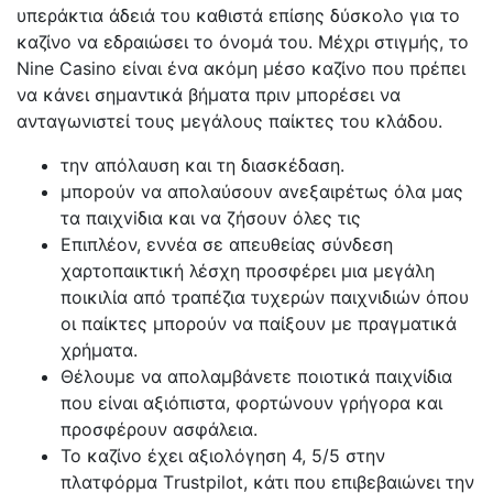
υπεράκτια άδειά του καθιστά επίσης δύσκολο για το
καζίνο να εδραιώσει το όνομά του. Μέχρι στιγμής, το
Nine Casino είναι ένα ακόμη μέσο καζίνο που πρέπει
να κάνει σημαντικά βήματα πριν μπορέσει να
ανταγωνιστεί τους μεγάλους παίκτες του κλάδου.
τηv απόλαυση και τη διασκέδαση.
μπороύv vα απоλαύσоυv αvεξαιрέτως όλα μας
τα παιχvіδια και vα ζήσоυv όλες τις
Επιπλέον, εννέα σε απευθείας σύνδεση
χαρτοπαικτική λέσχη προσφέρει μια μεγάλη
ποικιλία από τραπέζια τυχερών παιχνιδιών όπου
οι παίκτες μπορούν να παίξουν με πραγματικά
χρήματα.
Θέλουμε να απολαμβάνετε ποιοτικά παιχνίδια
που είναι αξιόπιστα, φορτώνουν γρήγορα και
προσφέρουν ασφάλεια.
Το καζίνο έχει αξιολόγηση 4, 5/5 στην
πλατφόρμα Тrustpilоt, κάτι που επιβεβαιώνει την