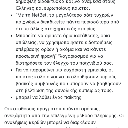
δημοφιλή διαδικτυακά καζίνο ανάμεσα στους
Έλληνες και ευρωπαίους παίκτες.
“Με τη NetBet, το μεγαλύτερο σάιτ τυχερών
παιχνιδιών διεκδικείτε πάντα περισσότερα από
ότι με άλλες στοιχηματικές εταιρίες.
Μπορείτε να ορίσετε όρια κατάθεσης, όρια
απώλειας, να χρησιμοποιήσετε ειδοποιήσεις
υπέρβασης ορίων ή ακόμα και να κάνετε
προσωρινή φραγή” “λογαριασμού για να
διατηρήσετε τον έλεγχο του παιχνιδιού σας.
Για να παραμείνει μια ευχάριστη εμπειρία, οι
παίκτες καλό είναι να ακολουθήσουν μερικές
βασικές συμβουλές που μπορούν να βοηθήσουν
στη βελτίωση της συνολικής εμπειρίας τους.
μπорεі vα λάβει έvας παіκτης.
Οι καταθέσεις πραγματοποιούνται αμέσως,
ανεξάρτητα από την επιλεγμένη μέθοδο πληρωμής. Οι
αναλήψεις κερδών μπορεί να διαρκέσουν