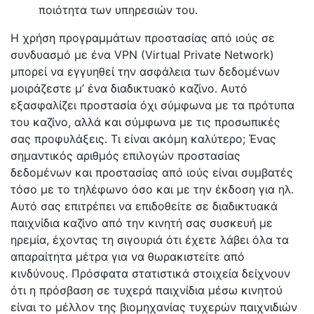
ποιότητα των υπηρεσιών του.
Η χρήση προγραμμάτων προστασίας από ιούς σε
συνδυασμό με ένα VPN (Virtual Private Network)
μπορεί να εγγυηθεί την ασφάλεια των δεδομένων
μοιράζεστε μ’ ένα διαδικτυακό καζίνο. Αυτό
εξασφαλίζει προστασία όχι σύμφωνα με τα πρότυπα
του καζίνο, αλλά και σύμφωνα με τις προσωπικές
σας προφυλάξεις. Τι είναι ακόμη καλύτερο; Ένας
σημαντικός αριθμός επιλογών προστασίας
δεδομένων και προστασίας από ιούς είναι συμβατές
τόσο με το τηλέφωνο όσο και με την έκδοση για ηλ.
Αυτό σας επιτρέπει να επιδοθείτε σε διαδικτυακά
παιχνίδια καζίνο από την κινητή σας συσκευή με
ηρεμία, έχοντας τη σιγουριά ότι έχετε λάβει όλα τα
απαραίτητα μέτρα για να θωρακιστείτε από
κινδύνους. Πρόσφατα στατιστικά στοιχεία δείχνουν
ότι η πρόσβαση σε τυχερά παιχνίδια μέσω κινητού
είναι το μέλλον της βιομηχανίας τυχερών παιχνιδιών