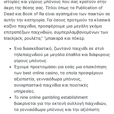
ιστορίες και γύρους μπόνους που σας κρατούν στην
άκρη της θέσης σας. Τίτλοι όπως τα Publication of
Dead και Book of Ra είναι αγαπημένα των παικτών σε
αυτήν την κατηγορία. Για όσους προτιμούν τα κλασικά
καζίνο παιχνίδια, προσφέρουμε μια μεγάλη γκάμα
επιτραπέζιων παιχνιδιών, συμπεριλαμβανομένων των
blackjack, ρουλέτα,” “μπακαρά και πόκερ.
Ένα διασκεδαστικό, ζωντανό παιχνίδι σε στυλ
τηλεπαιχνιδιού με μεγάλα έπαθλα και διάφορους
γύρους μπόνους.
Έχουμε προετοιμάσει για εσάς μια επισκόπηση
των best online casino, τα οποία προσφέρουν
αξιοπιστία, γενναιόδωρα μπόνους,
συναρπαστικά παιχνίδια και ποιοτικές
υπηρεσίες.
Το nine online gambling establishment
διακρίνεται για την εκτενή συλλογή παιχνιδιών,
τα γενναιόδωρα μπόνους και την αξιόπιστη