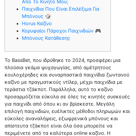
Από Το Κινητό Μου;
Παιχνίδια Που Είναι Επιλέξιμα Για
Μπόνους 🎲
Horus Καζίνο
Κορυφαίοι Πάροχοι Παιχνιδιών 🎮
Μπόνους Κατάθεσης
Το BassBet, που ιδρύθηκε το 2024, προσφέρει μια
πλούσια γκάμα ψυχαγωγίας, από αμέτρητους
κουλοχέρηδες και συναρπαστικά παιχνίδια ζωντανού
καζίνο με πραγματικούς ντίλερ, μέχρι παιχνίδια με
τεράστια τζάκποτ. Παράλληλα, αυτό το καζίνο
προσαρμόζεται εύκολα σε όλες τις κινητές συσκευές
για παιχνίδι από όπου κι αν βρίσκεστε. Μεγάλη
επιλογή παιχνιδιών, ευέλικτες μέθοδοι πληρωμών και
εύκολες αναναλήψεις, εξωφρενικά μπόνους και
απίστευτα τζάκποτ είναι όλα όσα μπορείτε να
περιμένετε από τα καλύτερα online καζίνο. Η