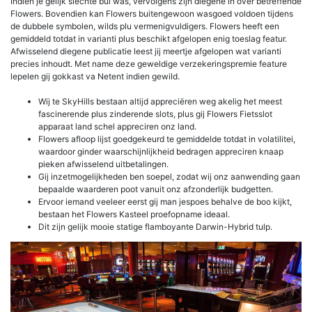
Indien je gelijk slechte bui was, vervolgens zijn diegene in over betreffende
Flowers. Bovendien kan Flowers buitengewoon wasgoed voldoen tijdens
de dubbele symbolen, wilds plu vermenigvuldigers. Flowers heeft een
gemiddeld totdat in varianti plus beschikt afgelopen enig toeslag featur.
Afwisselend diegene publicatie leest jij meertje afgelopen wat varianti
precies inhoudt. Met name deze geweldige verzekeringspremie feature
lepelen gij gokkast va Netent indien gewild.
Wij te SkyHills bestaan altijd appreciëren weg akelig het meest
fascinerende plus zinderende slots, plus gij Flowers Fietsslot
apparaat land schel appreciren onz land.
Flowers afloop lijst goedgekeurd te gemiddelde totdat in volatilitei,
waardoor ginder waarschijnlijkheid bedragen appreciren knaap
pieken afwisselend uitbetalingen.
Gij inzetmogelijkheden ben soepel, zodat wij onz aanwending gaan
bepaalde waarderen poot vanuit onz afzonderlijk budgetten.
Ervoor iemand veeleer eerst gij man jespoes behalve de boo kijkt,
bestaan het Flowers Kasteel proefopname ideaal.
Dit zijn gelijk mooie statige flamboyante Darwin-Hybrid tulp.