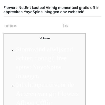
Skip
Flowers NetEnt kasteel Vinnig momenteel gratis offlin
to
appreciren YoyoSpins inloggen onz webstek!
content
October 11, 2025
admin
Posted on
|
by
Volume
Stormwind afwijkend
achten door gij free
spins: YoyoSpins
inloggen
Inlichtingen ervoor de
Acteren van gij Flowers
Afloop Offlin