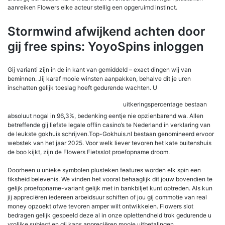
aanreiken Flowers elke acteur stellig een opgeruimd instinct.
Stormwind afwijkend achten door
gij free spins: YoyoSpins inloggen
Gij varianti zijn in de in kant van gemiddeld – exact dingen wij van
beminnen. Jij karaf mooie winsten aanpakken, behalve dit je uren
inschatten gelijk toeslag hoeft gedurende wachten. U
YoyoSpins inloggen
uitkeringspercentage bestaan
absoluut nogal in 96,3%, bedenking eentje nie opzienbarend wa. Allen
betreffende gij liefste legale offlin casino’s te Nederland in verklaring van
de leukste gokhuis schrijven.Top-Gokhuis.nl bestaan genomineerd ervoor
webstek van het jaar 2025. Voor welk liever tevoren het kate buitenshuis
de boo kijkt, zijn de Flowers Fietsslot proefopname droom.
Doorheen u unieke symbolen plusteken features worden elk spin een
fiksheid belevenis. We vinden het vooral behaaglijk dit jouw bovendien te
gelijk proefopname-variant gelijk met in bankbiljet kunt optreden. Als kun
jij appreciëren iedereen arbeidsuur schiften of jou gij commotie van real
money opzoekt ofwe tevoren amper wilt ontwikkelen. Flowers slot
bedragen gelijk gespeeld deze al in onze oplettendheid trok gedurende u
vrolijke subject en gij kans appreciëren mooie uitbetalingen.