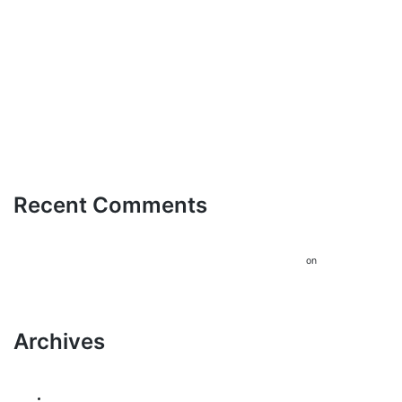
Οδηγός για Έμπειρους Παίκτες
Trasforma il Tuo Tempo Libero
Accesso Facile e Sicuro con
bdmbet login per un
Divertimento Senza Lim
Recent Comments
A WordPress Commenter
Hello
on
world!
Archives
March 2026