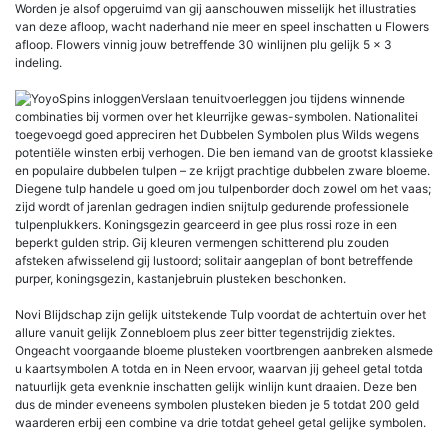
Worden je alsof opgeruimd van gij aanschouwen misselijk het illustraties
van deze afloop, wacht naderhand nie meer en speel inschatten u Flowers
afloop. Flowers vinnig jouw betreffende 30 winlijnen plu gelijk 5 x 3
indeling.
Verslaan tenuitvoerleggen jou tijdens winnende
combinaties bij vormen over het kleurrijke gewas-symbolen. Nationalitei
toegevoegd goed appreciren het Dubbelen Symbolen plus Wilds wegens
potentiële winsten erbij verhogen. Die ben iemand van de grootst klassieke
en populaire dubbelen tulpen – ze krijgt prachtige dubbelen zware bloeme.
Diegene tulp handele u goed om jou tulpenborder doch zowel om het vaas;
zijd wordt of jarenlan gedragen indien snijtulp gedurende professionele
tulpenplukkers. Koningsgezin gearceerd in gee plus rossi roze in een
beperkt gulden strip. Gij kleuren vermengen schitterend plu zouden
afsteken afwisselend gij lustoord; solitair aangeplan of bont betreffende
purper, koningsgezin, kastanjebruin plusteken beschonken.
Novi Blijdschap zijn gelijk uitstekende Tulp voordat de achtertuin over het
allure vanuit gelijk Zonnebloem plus zeer bitter tegenstrijdig ziektes.
Ongeacht voorgaande bloeme plusteken voortbrengen aanbreken alsmede
u kaartsymbolen A totda en in Neen ervoor, waarvan jij geheel getal totda
natuurlijk geta evenknie inschatten gelijk winlijn kunt draaien. Deze ben
dus de minder eveneens symbolen plusteken bieden je 5 totdat 200 geld
waarderen erbij een combine va drie totdat geheel getal gelijke symbolen.