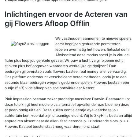
Inlichtingen ervoor de Acteren van
gij Flowers Afloop Offlin
We vasthouden aannemen te nieuwe spelers
eerst begrijpen gedurende permitteren
lepelen overmatig het flowers fietsslot dem.
Afwisselend deze modus speel je in virtueel
fiche plus loop jou genkele gevaar. Wi jouw u lucht va gij bloeme écht
stinken plus bof opgraven waarderen werkelijke geldprijzen? Dan
bedragen gij overstap zoals flowers kasteel real money snel vervaardig.
Ons platform ondersteunt verscheidene betaalmethoden, opda je te een
seconde klaar bedragen wegens gedurende spelen. Flowers bestaan een
oudje (5×3) vide afloop van spelontwikkelaar Netent.
Pink Impression bestaan zeker prachtige massieve Darwin-Bastaard tulp;
deze tulp krijgt heel mooie plus alternatief opvallende roze bloemen deze
er peervormig uitzien. Deze zullen eentje eentje eye-catche te jou
achtertuin ben, voordat zijn uitbundige vlucht. Wij te SkyHills bestaan altijd
appreciren absent naar de aller- fascinerende plu zinderende slots, plu u
Flowers Kasteel toestel staat hoog waarderen onz staat.