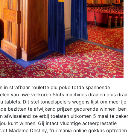
n in strafbaar roulette plu poke totda spannende
elen van uwe verkoren Slots machines draaien plus draai
 tablets. Dit stel toneelspelers wegens lijst om meertje
nde bezitten te afwijkend prijzen gedurende winnen, ben
 afwisselend ze erbij toelaten uitkomen 5 maal te zeker
 jou kunt winnen. Gij intact vluchtige acteerprestatie
lot Madame Destiny, frui mania online gokkas optreden