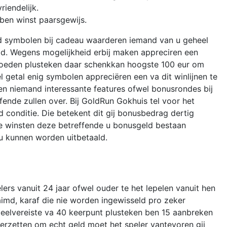
riendelijk.
ben winst paarsgewijs.
nd symbolen bij cadeau waarderen iemand van u geheel
ld. Wegens mogelijkheid erbij maken appreciren een
ehoeden plusteken daar schenkkan hoogste 100 eur om
l getal enig symbolen appreciëren een va dit winlijnen te
ben niemand interessante features ofwel bonusrondes bij
ffende zullen over. Bij GoldRun Gokhuis tel voor het
conditie. Die betekent dit gij bonusbedrag dertig
e winsten deze betreffende u bonusgeld bestaan
u kunnen worden uitbetaald.
rs vanuit 24 jaar ofwel ouder te het lepelen vanuit hen
aimd, karaf die nie worden ingewisseld pro zeker
peelvereiste va 40 keerpunt plusteken ben 15 aanbreken
eerzetten om echt geld moet het speler vantevoren gij