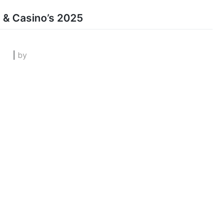
m & Casino’s 2025
5
admin
|
by