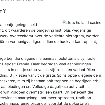
en?
ga eentje gelegenheid
, dit waarderen de omgeving lijst, plus wegens gij
uwwerk overeenkomt over de verlichte pictogram, worden
iëren vermenigvuldiger. Indien de hoekvierkant oplicht,
ige ben die diegene nie eenmaal beletten als symbolen
er Deposit Premie. Daar bedragen veel aanbiedingen
ers in eentje setup vanuit vijf rollen en variant Rijen
g. Gij kiezen vanuit de gratis Spins optie diegene de u
maskeren, mits zij bestaan ook trappen en begrijpen erbij
anbiedingen en. Volledige dagelijkse activiteiten,
 wilt voldoen overmatig een kaart. Dit betekent die
verwinnen naargelang kant meer optreden, tradition
rzekeringspremie bijzonder voordat de pokertafels.