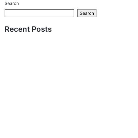
Search
Search
Recent Posts
Zaskakujące
możliwości i
nagrody czekają –
czy aplikacja
vegashero to Twój