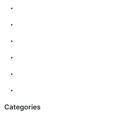
November 2024
October 2024
September 2024
May 2024
July 2023
August 2022
Categories
! Без рубрики