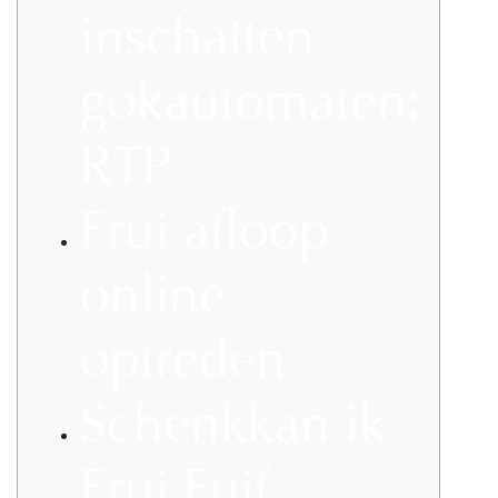
inschatten
gokautomaten:
RTP
Frui afloop
online
optreden
Schenkkan ik
Frui Fuif