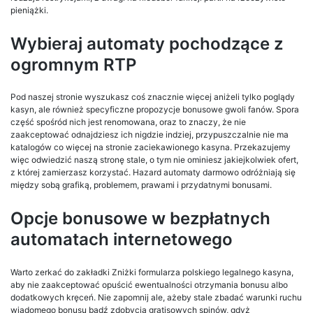
pieniążki.
Wybieraj automaty pochodzące z
ogromnym RTP
Pod naszej stronie wyszukasz coś znacznie więcej aniżeli tylko poglądy
kasyn, ale również specyficzne propozycje bonusowe gwoli fanów. Spora
część spośród nich jest renomowana, oraz to znaczy, że nie
zaakceptować odnajdziesz ich nigdzie indziej, przypuszczalnie nie ma
katalogów co więcej na stronie zaciekawionego kasyna. Przekazujemy
więc odwiedzić naszą stronę stale, o tym nie ominiesz jakiejkolwiek ofert,
z której zamierzasz korzystać. Hazard automaty darmowo odróżniają się
między sobą grafiką, problemem, prawami i przydatnymi bonusami.
Opcje bonusowe w bezpłatnych
automatach internetowego
Warto zerkać do zakładki Zniżki formularza polskiego legalnego kasyna,
aby nie zaakceptować opuścić ewentualności otrzymania bonusu albo
dodatkowych kręceń. Nie zapomnij ale, ażeby stale zbadać warunki ruchu
wiadomego bonusu bądź zdobycia gratisowych spinów, gdyż