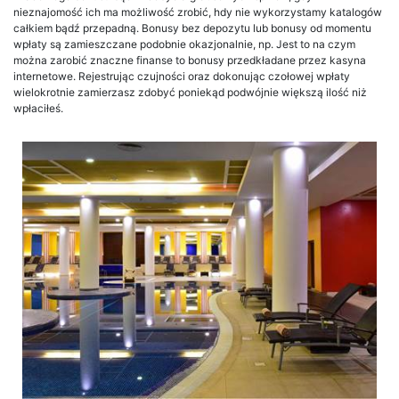
nieznajomość ich ma możliwość zrobić, hdy nie wykorzystamy katalogów
całkiem bądź przepadną. Bonusy bez depozytu lub bonusy od momentu
wpłaty są zamieszczane podobnie okazjonalnie, np. Jest to na czym
można zarobić znaczne finanse to bonusy przedkładane przez kasyna
internetowe. Rejestrując czujności oraz dokonując czołowej wpłaty
wielokrotnie zamierzasz zdobyć poniekąd podwójnie większą ilość niż
wpłaciłeś.