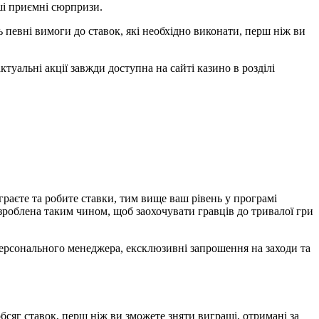
нші приємні сюрпризи.
евні вимоги до ставок, які необхідно виконати, перш ніж ви
туальні акції завжди доступна на сайті казино в розділі
раєте та робите ставки, тим вище ваш рівень у програмі
зроблена таким чином, щоб заохочувати гравців до тривалої гри
персонального менеджера, ексклюзивні запрошення на заходи та
сяг ставок, перш ніж ви зможете зняти виграші, отримані за