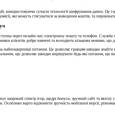
ій, використовуючи сучасні технології шифрування даних. Це гара
місії, які можуть стягуватися за виведення коштів, та перекона
руч
ступна через онлайн-чат, електронну пошту та телефон. Служба п
ки клієнтів добре навчені та володіють кількома мовами, що доз
ді на найпоширеніші питання. Це дозволяє гравцям швидко знайти 
імальним, що дозволяє швидко вирішувати будь-які питання, що в
ує широкий спектр ігор, щедрі бонуси, зручний сайт та якісну 
. Особливо варто відзначити зручність мобільної версії, різнома