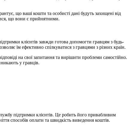
нтує, що ваші кошти та особисті дані будуть захищені від
тися, що вони є прийнятними.
ідтримки клієнтів завжди готова допомогти гравцям з будь-
воляє їм ефективно спілкуватися з гравцями з різних країн.
відповіді на свої запитання та вирішити проблеми самостійно.
иникають у гравців.
службу підтримки клієнтів. Це робить його привабливим
ніття способів оплати та швидкість виведення коштів.