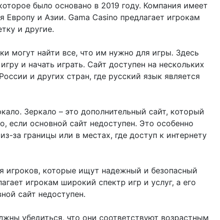
оторое было основано в 2019 году. Компания имеет
я Европу и Азии. Gama Casino предлагает игрокам
етку и другие.
ки могут найти все, что им нужно для игры. Здесь
 игру и начать играть. Сайт доступен на нескольких
России и других стран, где русский язык является
кало. Зеркало – это дополнительный сайт, который
o, если основной сайт недоступен. Это особенно
из-за границы или в местах, где доступ к интернету
для игроков, которые ищут надежный и безопасный
агает игрокам широкий спектр игр и услуг, а его
вной сайт недоступен.
должны убедиться, что они соответствуют возрастным