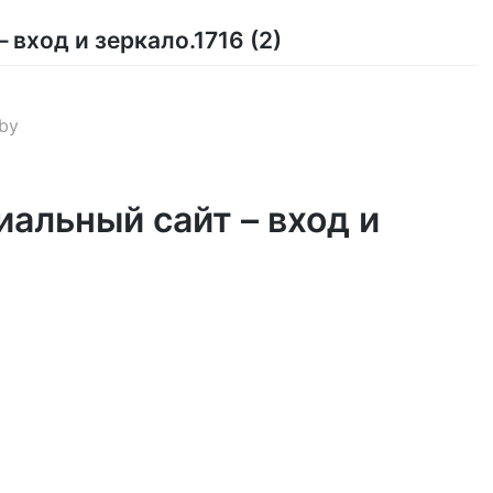
 вход и зеркало.1716 (2)
admin
by
иальный сайт – вход и