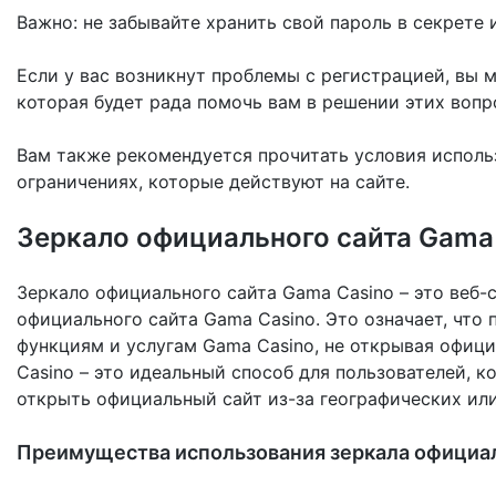
Важно: не забывайте хранить свой пароль в секрете 
Если у вас возникнут проблемы с регистрацией, вы 
которая будет рада помочь вам в решении этих вопр
Вам также рекомендуется прочитать условия использ
ограничениях, которые действуют на сайте.
Зеркало официального сайта Gama
Зеркало официального сайта Gama Casino – это веб
официального сайта Gama Casino. Это означает, что 
функциям и услугам Gama Casino, не открывая офиц
Casino – это идеальный способ для пользователей, ко
открыть официальный сайт из-за географических или
Преимущества использования зеркала официал