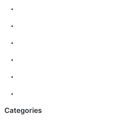
November 2024
October 2024
September 2024
May 2024
July 2023
August 2022
Categories
! Без рубрики