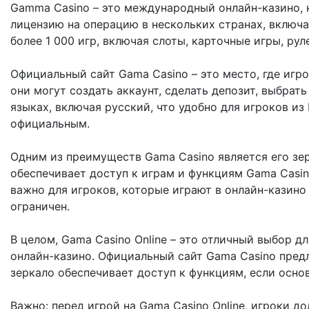
Gamma Casino – это международный онлайн-казино, к
лицензию на операцию в нескольких странах, включа
более 1 000 игр, включая слоты, карточные игры, рул
Официальный сайт Gama Casino – это место, где игро
они могут создать аккаунт, сделать депозит, выбрать
языках, включая русский, что удобно для игроков из 
официальным.
Одним из преимуществ Gama Casino является его зер
обеспечивает доступ к играм и функциям Gama Casin
важно для игроков, которые играют в онлайн-казино 
ограничен.
В целом, Gama Casino Online – это отличный выбор 
онлайн-казино. Официальный сайт Gama Casino предл
зеркало обеспечивает доступ к функциям, если осно
Важно: перед игрой на Gama Casino Online, игроки 