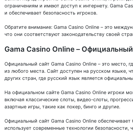
ограничениям и имеют доступ к интернету. Gama Cas
и обеспечивает безопасность игроков.
Обратите внимание: Gama Casino Online – это между
что они соответствуют законодательству своей стра
Gama Casino Online – Официальный
Официальный сайт Gama Casino Online – это место, г
из любого места. Сайт доступен на русском языке, ч
других стран, где русский язык является официальн
На официальном сайте Gama Casino Online игроки мо
включая классические слоты, видео-слоты, прогресси
азартные игры, такие как покер, бинго и другие.
Официальный сайт Gama Casino Online обеспечивает 
использует современные технологии безопасности, 