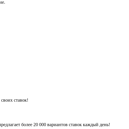
ие.
 своих ставок!
редлагает более 20 000 вариантов ставок каждый день!