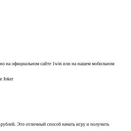
зино на официальном сайте 1win или на нашем мобильном
e Joker
 рублей. Это отличный способ начать игру и получить