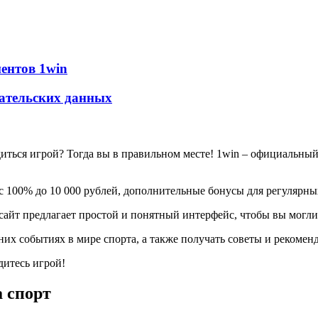
ентов 1win
вательских данных
диться игрой? Тогда вы в правильном месте! 1win – официальны
 100% до 10 000 рублей, дополнительные бонусы для регулярных
 сайт предлагает простой и понятный интерфейс, чтобы вы могли
их событиях в мире спорта, а также получать советы и рекомен
дитесь игрой!
 спорт