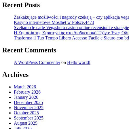
Recent Posts
Zaskakujące możliwości i nagrody czekają – czy aplikacja ve
Kasyno internetowe Mostbet w Polsce.4473
Sveliamo le carte Vegashero casino online recensioni e strategie
Η Σημασία της Στρατηγικής στο Διαδικτυακό Τζόγο: Ένας Οδη
Trasforma il Tuo Tempo Libero Accesso Facile e Sicuro con b
Recent Comments
A WordPress Commenter
on
Hello world!
Archives
March 2026
February 2026
January 2026
December 2025
November 2025
October 2025
September 2025
August 2025
July 2025