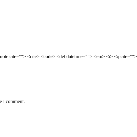
quote cite=""> <cite> <code> <del datetime=""> <em> <i> <q cite="">
me I comment.