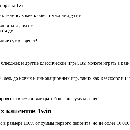
порт на 1win:
, теннис, хоккей, бокс и многие другие
льтаты и другие
на ходу
льшие суммы денег!
у, блэкджек и другие классические игры. Вы можете играть в ка
 Quest, до новых и инновационных игр, таких как Reactoonz и Fir
 провести время и выиграть большие суммы денег!
х клиентов 1win
в размере 100% от суммы первого депозита, но не более 10 000