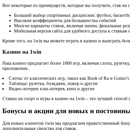
Вот некоторые из преимуществ, которые вы получите, став на с
Большой выбор спортивных дисциплин: футбол, баскетбол
Высокие коэффициенты для большинства событий
Многие варианты ставок, включая линии, финальные резу
Мобильная версия сайта для удобного доступа к ставкам 
Кроме того, на 1win вы можете играть в казино и выиграть бо
Казино на 1win
Наш казино предлагает более 1000 игр, включая слоты, рулетк
приложении.
Слоты: от классических игр, таких как Book of Ra и Gonzo’s
Таблицы: рулетка, блэкджек, покер и другие
Видео-лотерея: кэш-лотерея, кено и другие
Ставки на спорт и игры в казино на 1win – это лучший способ
Бонусы и акции для новых и постоянны
Для новых клиентов 1win мы предлагаем приветственный бонус 
дополнительные средства для ставок.