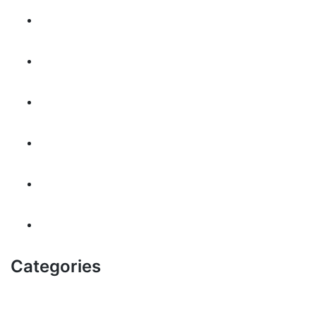
November 2024
October 2024
September 2024
May 2024
July 2023
August 2022
Categories
! Без рубрики