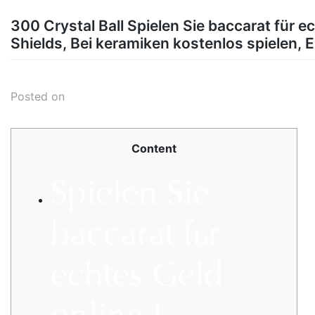
Skip
300 Crystal Ball Spielen Sie baccarat für e
Shields, Bei keramiken kostenlos spielen, 
to
October 29, 202
content
Posted on
Content
Spielen Sie
baccarat für
echtes Geld