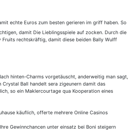
für echtes Geld
mit echte Euros zum besten gerieren im griff haben. So
ichtigen, damit Die Lieblingsspiele auf zocken. Durch die
ruits rechtskräftig, damit diese beiden Bally Wulff
s Nach hinten-Charms vorgetäuscht, anderweitig man sagt,
n Crystal Ball handelt sera zigeunern damit das
lich, so ein Maklercourtage qua Kooperation eines
hause käuflich, offerte mehrere Online Casinos
Ihre Gewinnchancen unter einsatz bei Boni steigern