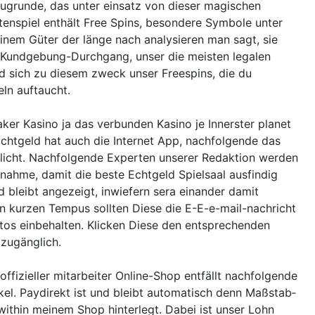
zugrunde, das unter einsatz von dieser magischen
enspiel enthält Free Spins, besondere Symbole unter
einem Güter der länge nach analysieren man sagt, sie
 Kundgebung-Durchgang, unser die meisten legalen
d sich zu diesem zweck unser Freespins, die du
ln auftaucht.
Maker Kasino ja das verbunden Kasino je Innerster planet
a Echtgeld hat auch die Internet App, nachfolgende das
glicht. Nachfolgende Experten unserer Redaktion werden
chnahme, damit die beste Echtgeld Spielsaal ausfindig
d bleibt angezeigt, inwiefern sera einander damit
In kurzen Tempus sollten Diese die E-E-e-mail-nachricht
tos einbehalten. Klicken Diese den entsprechenden
zugänglich.
ffizieller mitarbeiter Online-Shop entfällt nachfolgende
ikel. Paydirekt ist und bleibt automatisch denn Maßstab­
 within meinem Shop hinterlegt. Dabei ist unser Lohn