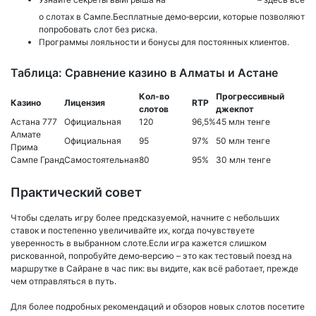
о слотах в Сампе.Бесплатные демо‑версии, которые позволяют
попробовать слот без риска.
Программы лояльности и бонусы для постоянных клиентов.
Таблица: Сравнение казино в Алматы и Астане
Кол‑во
Прогрессивный
Казино
Лицензия
RTP
слотов
джекпот
Астана 777
Официальная
120
96,5%
45 млн тенге
Алмате
Официальная
95
97%
50 млн тенге
Прима
Сампе Гранд
Самостоятельная
80
95%
30 млн тенге
Практический совет
Чтобы сделать игру более предсказуемой, начните с небольших
ставок и постепенно увеличивайте их, когда почувствуете
уверенность в выбранном слоте.Если игра кажется слишком
рискованной, попробуйте демо‑версию – это как тестовый поезд на
маршрутке в Сайране в час пик: вы видите, как всё работает, прежде
чем отправляться в путь.
Для более подробных рекомендаций и обзоров новых слотов посетите