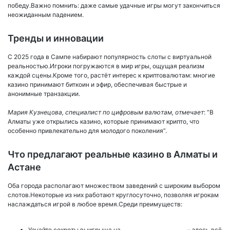
победу.Важно помнить: даже самые удачные игры могут закончиться
неожиданным падением.
Тренды и инновации
С 2025 года в Сампе набирают популярность слоты с виртуальной
реальностью.Игроки погружаются в мир игры, ощущая реализм
каждой сцены.Кроме того, растёт интерес к криптовалютам: многие
казино принимают биткоин и эфир, обеспечивая быстрые и
анонимные транзакции.
Мария Кузнецова, специалист по цифровым валютам, отмечает
: “В
Алматы уже открылись казино, которые принимают крипто, что
особенно привлекательно для молодого поколения”.
Что предлагают реальные казино в Алматы и
Астане
Оба города располагают множеством заведений с широким выбором
слотов.Некоторые из них работают круглосуточно, позволяя игрокам
наслаждаться игрой в любое время.Среди преимуществ:
azino 777
Узнайте секреты выигрыша на
– здесь всё