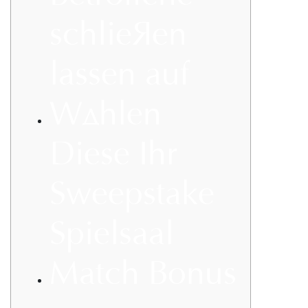
schließen
lassen auf
Wählen
Diese Ihr
Sweepstake
Spielsaal
Match Bonus