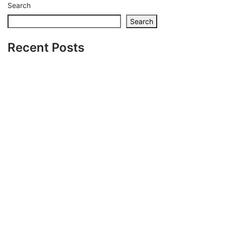
Search
Search
Recent Posts
Zaskakujące
możliwości i
nagrody czekają –
czy aplikacja
vegashero to Twój