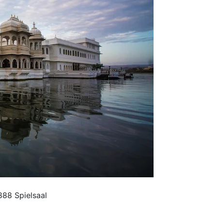
Bonusschlitz
888 Spielsaal