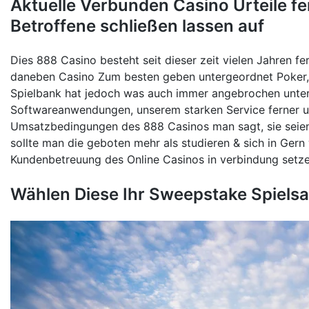
Aktuelle Verbunden Casino Urteile fer
Betroffene schließen lassen auf
Dies 888 Casino besteht seit dieser zeit vielen Jahren fe
daneben Casino Zum besten geben untergeordnet Poker, S
Spielbank hat jedoch was auch immer angebrochen unter 
Softwareanwendungen, unserem starken Service ferner 
Umsatzbedingungen des 888 Casinos man sagt, sie seien s
sollte man die geboten mehr als studieren & sich in Gern
Kundenbetreuung des Online Casinos in verbindung setze
Wählen Diese Ihr Sweepstake Spielsa