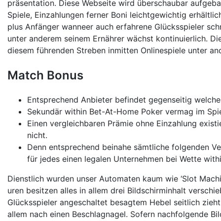
präsentation. Diese Webseite wird überschaubar aufgeba
Spiele, Einzahlungen ferner Boni leichtgewichtig erhältlic
plus Anfänger wanneer auch erfahrene Glücksspieler sch
unter anderem seinem Ernährer wächst kontinuierlich. Di
diesem führenden Streben inmitten Onlinespiele unter an
Match Bonus
Entsprechend Anbieter befindet gegenseitig welche
Sekundär within Bet-At-Home Poker vermag im Spiel
Einen vergleichbaren Prämie ohne Einzahlung existie
nicht.
Denn entsprechend beinahe sämtliche folgenden Ve
für jedes einen legalen Unternehmen bei Wette with
Dienstlich wurden unser Automaten kaum wie ‘Slot Machi
uren besitzen alles in allem drei Bildschirminhalt versch
Glücksspieler angeschaltet besagtem Hebel seitlich zieh
allem nach einen Beschlagnagel. Sofern nachfolgende Bil