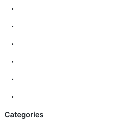
November 2024
October 2024
September 2024
May 2024
July 2023
August 2022
Categories
! Без рубрики