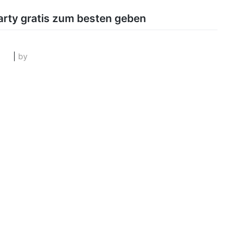
arty gratis zum besten geben
5
admin
|
by