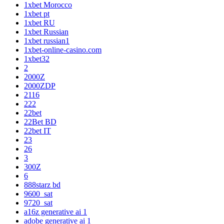
1xbet Morocco
1xbet pt
1xbet RU
1xbet Russian
1xbet russian1
1xbet-online-casino.com
1xbet32
2
2000Z
2000ZDP
2116
222
22bet
22Bet BD
22bet IT
23
26
3
300Z
6
888starz bd
9600_sat
9720_sat
a16z generative ai 1
adobe generative ai 1