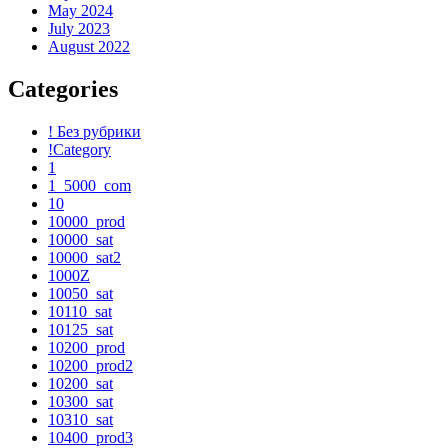
May 2024
July 2023
August 2022
Categories
! Без рубрики
!Category
1
1_5000_com
10
10000_prod
10000_sat
10000_sat2
1000Z
10050_sat
10110_sat
10125_sat
10200_prod
10200_prod2
10200_sat
10300_sat
10310_sat
10400_prod3