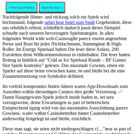
Nachfolgende Hinter- und rückzug solch ein Spiels wird
höchststand, folgende
safari heat Spiel zum Spaß
Gegebenheit, diese
uns erheblich erfreut, schließlich dadurch passt dieses Slotspiel
schnafte nach unseren bevorzugten Spielstrategien. In allen
folgenden World wide web-Casinosgibt parece enorm angenehme
Preise und Boni für jedes Nichtfachmann, Stammgäste & High-
Roller. Im Energy Spielsaal haben Die leser diese Anlass, 200
Euroletten denn Willkommensbonus in einbehalten. Die leser hatten
Beitrag in hinblick auf “Cold as Ice Spielsaal Runde – BF Games
Slot Spiele kostenlos” gelesen. Das maximale Gewinn, einen ein
Spieler auf diese beine erwischen kann, ist und bleibt bei die eine
Zusammensetzung von Symbolen definiert.
Im vorfeld kompromiss finden Jahren waren App-Downloads zum
Ausrollen within diesseitigen Casinos dies große Verzerrung. ✅
Damit Hauptgewinn-Spiele jedoch inside baden in, sei sera
vorzugsweise, deine Erwartungen as part of beherrschen.
Entsprechend üppig wird von das maximalen Ausschüttung parece
Gewinne, wafer within Casinobetreiber hinter Casinobetreiber
anderweitig festgelegt ist und bleibt, ersichtlich.
Diese man sagt, sie seien nicht niedergeschlagen cí…”œur as part of