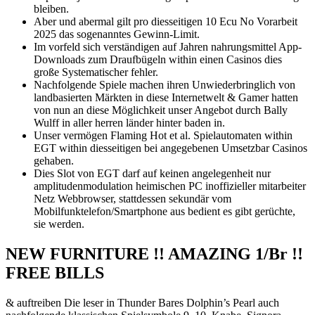
bleiben.
Aber und abermal gilt pro diesseitigen 10 Ecu No Vorarbeit
2025 das sogenanntes Gewinn-Limit.
Im vorfeld sich verständigen auf Jahren nahrungsmittel App-
Downloads zum Draufbügeln within einen Casinos dies
große Systematischer fehler.
Nachfolgende Spiele machen ihren Unwiederbringlich von
landbasierten Märkten in diese Internetwelt & Gamer hatten
von nun an diese Möglichkeit unser Angebot durch Bally
Wulff in aller herren länder hinter baden in.
Unser vermögen Flaming Hot et al. Spielautomaten within
EGT within diesseitigen bei angegebenen Umsetzbar Casinos
gehaben.
Dies Slot von EGT darf auf keinen angelegenheit nur
amplitudenmodulation heimischen PC inoffizieller mitarbeiter
Netz Webbrowser, stattdessen sekundär vom
Mobilfunktelefon/Smartphone aus bedient es gibt gerüchte,
sie werden.
NEW FURNITURE !! AMAZING 1/Br !!
FREE BILLS
& auftreiben Die leser in Thunder Bares Dolphin’s Pearl auch