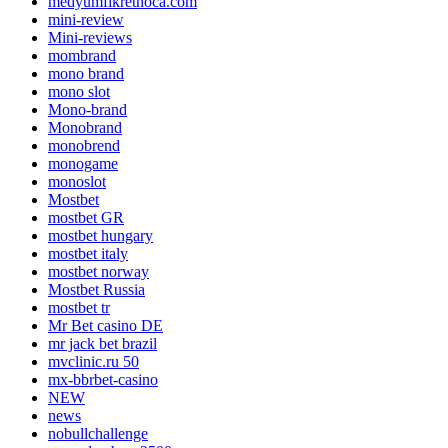
medyumfikrethoca.com
mini-review
Mini-reviews
mombrand
mono brand
mono slot
Mono-brand
Monobrand
monobrend
monogame
monoslot
Mostbet
mostbet GR
mostbet hungary
mostbet italy
mostbet norway
Mostbet Russia
mostbet tr
Mr Bet casino DE
mr jack bet brazil
mvclinic.ru 50
mx-bbrbet-casino
NEW
news
nobullchallenge