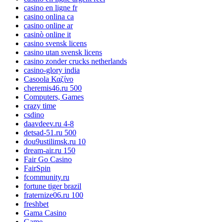
casino en ligne fr
casino onlina ca
casino online ar
casinò online it
casino svensk licens
casino utan svensk licens
casino zonder crucks netherlands
casino-glory india
Casoola Καζίνο
cheremis46.ru 500
Computers, Games
crazy time
csdino
daavdeev.ru 4-8
detsad-51.ru 500
dou9ustilimsk.ru 10
dream-air.ru 150
Fair Go Casino
FairSpin
fcommunity.ru
fortune tiger brazil
fraternize06.ru 100
freshbet
Gama Casino
Game