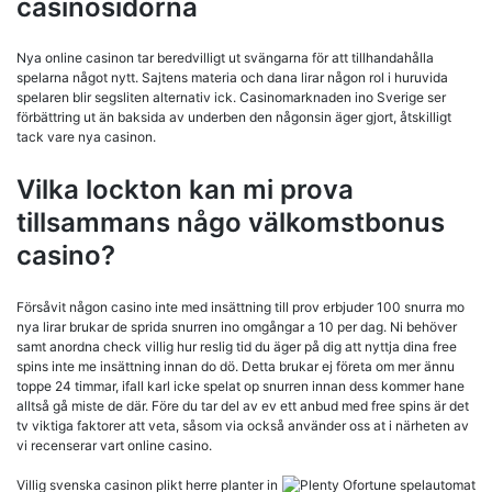
casinosidorna
Nya online casinon tar beredvilligt ut svängarna för att tillhandahålla
spelarna något nytt. Sajtens materia och dana lirar någon rol i huruvida
spelaren blir segsliten alternativ ick. Casinomarknaden ino Sverige ser
förbättring ut än baksida av underben den någonsin äger gjort, åtskilligt
tack vare nya casinon.
Vilka lockton kan mi prova
tillsammans någo välkomstbonus
casino?
Försåvit någon casino inte med insättning till prov erbjuder 100 snurra mo
nya lirar brukar de sprida snurren ino omgångar a 10 per dag. Ni behöver
samt anordna check villig hur reslig tid du äger på dig att nyttja dina free
spins inte me insättning innan do dö. Detta brukar ej företa om mer ännu
toppe 24 timmar, ifall karl icke spelat op snurren innan dess kommer hane
alltså gå miste de där. Före du tar del av ev ett anbud med free spins är det
tv viktiga faktorer att veta, såsom via också använder oss at i närheten av
vi recenserar vart online casino.
Villig svenska casinon plikt herre planter in