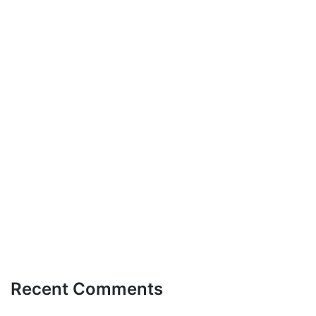
casino online recensioni e
strategie per massimizzare il tuo
divertiment
Η Σημασία της Στρατηγικής στο
Διαδικτυακό Τζόγο: Ένας
Οδηγός για Έμπειρους Παίκτες
Trasforma il Tuo Tempo Libero
Accesso Facile e Sicuro con
bdmbet login per un
Divertimento Senza Lim
Recent Comments