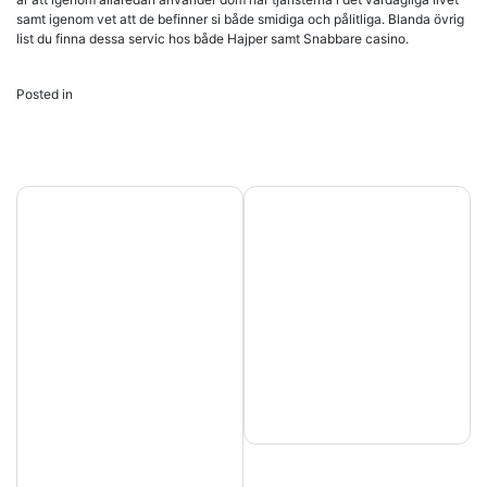
samt igenom vet att de befinner si både smidiga och pålitliga. Blanda övrig
list du finna dessa servic hos både Hajper samt Snabbare casino.
Uncategorized
Posted in
Post
Casinonfaq
Top Salle de jeu
navigation
Ultimat Sidan
quelque peu
innan Casinon
2025 : Livre des
Online 2021
Meilleurs
FairSpin kasino
Condition de
kampanjer
jeu
Prova