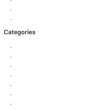
July 2023
August 2022
Categories
! Без рубрики
!Category
1
1_5000_com
10
10000_prod
10000_sat