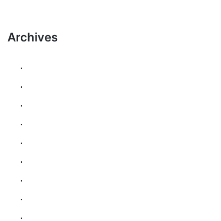
Hello world!
Archives
March 2026
February 2026
January 2026
December 2025
November 2025
October 2025
September 2025
August 2025
July 2025