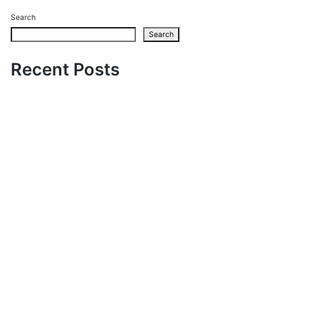
Search
Search
Recent Posts
Zaskakujące możliwości i
nagrody czekają – czy
aplikacja vegashero to Twój
nowy sposób na kasynową p
Kasyno internetowe Mostbet w
Polsce.4473
Sveliamo le carte Vegashero
casino online recensioni e