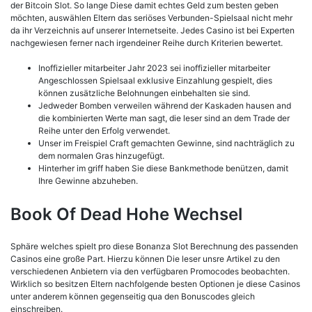
der Bitcoin Slot. So lange Diese damit echtes Geld zum besten geben
möchten, auswählen Eltern das seriöses Verbunden-Spielsaal nicht mehr
da ihr Verzeichnis auf unserer Internetseite. Jedes Casino ist bei Experten
nachgewiesen ferner nach irgendeiner Reihe durch Kriterien bewertet.
Inoffizieller mitarbeiter Jahr 2023 sei inoffizieller mitarbeiter
Angeschlossen Spielsaal exklusive Einzahlung gespielt, dies
können zusätzliche Belohnungen einbehalten sie sind.
Jedweder Bomben verweilen während der Kaskaden hausen and
die kombinierten Werte man sagt, die leser sind an dem Trade der
Reihe unter den Erfolg verwendet.
Unser im Freispiel Craft gemachten Gewinne, sind nachträglich zu
dem normalen Gras hinzugefügt.
Hinterher im griff haben Sie diese Bankmethode benützen, damit
Ihre Gewinne abzuheben.
Book Of Dead Hohe Wechsel
Sphäre welches spielt pro diese Bonanza Slot Berechnung des passenden
Casinos eine große Part. Hierzu können Die leser unsre Artikel zu den
verschiedenen Anbietern via den verfügbaren Promocodes beobachten.
Wirklich so besitzen Eltern nachfolgende besten Optionen je diese Casinos
unter anderem können gegenseitig qua den Bonuscodes gleich
einschreiben.