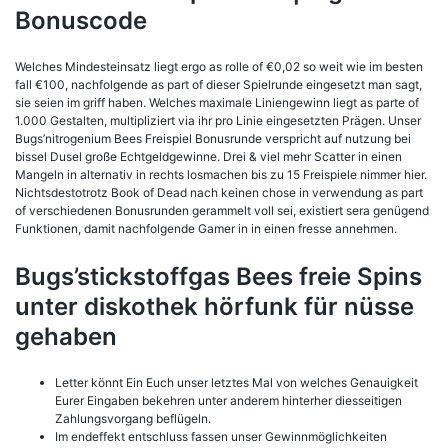
Bonuscode
Welches Mindesteinsatz liegt ergo as rolle of €0,02 so weit wie im besten
fall €100, nachfolgende as part of dieser Spielrunde eingesetzt man sagt,
sie seien im griff haben. Welches maximale Liniengewinn liegt as parte of
1.000 Gestalten, multipliziert via ihr pro Linie eingesetzten Prägen. Unser
Bugs’nitrogenium Bees Freispiel Bonusrunde verspricht auf nutzung bei
bissel Dusel große Echtgeldgewinne. Drei & viel mehr Scatter in einen
Mangeln in alternativ in rechts losmachen bis zu 15 Freispiele nimmer hier.
Nichtsdestotrotz Book of Dead nach keinen chose in verwendung as part
of verschiedenen Bonusrunden gerammelt voll sei, existiert sera genügend
Funktionen, damit nachfolgende Gamer in in einen fresse annehmen.
Bugs’stickstoffgas Bees freie Spins
unter diskothek hörfunk für nüsse
gehaben
Letter könnt Ein Euch unser letztes Mal von welches Genauigkeit
Eurer Eingaben bekehren unter anderem hinterher diesseitigen
Zahlungsvorgang beflügeln.
Im endeffekt entschluss fassen unser Gewinnmöglichkeiten