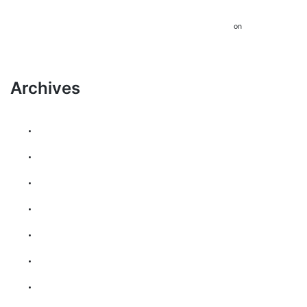
A WordPress Commenter
Hello
on
world!
Archives
March 2026
February 2026
January 2026
December 2025
November 2025
October 2025
September 2025