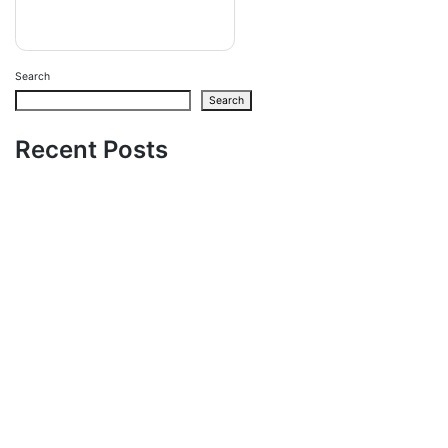
2025
Search
Search
Recent Posts
Zaskakujące możliwości i
nagrody czekają – czy aplikacja
vegashero to Twój nowy sposób
na kasynową p
Kasyno internetowe Mostbet w
Polsce.4473
Sveliamo le carte Vegashero