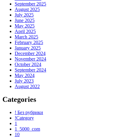
September 2025
August 2025
July 2025
June 2025
May 2025
April 2025
March 2025
February 2025
January 2025
December 2024
November 2024
October 2024
September 2024
May 2024
July 2023
August 2022
Categories
! Без рубрики
!Category
1
1_5000_com
10