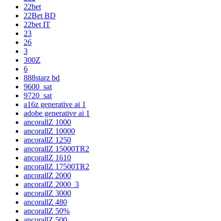
22bet
22Bet BD
22bet IT
23
26
3
300Z
6
888starz bd
9600_sat
9720_sat
a16z generative ai 1
adobe generative ai 1
ancorallZ 1000
ancorallZ 10000
ancorallZ 1250
ancorallZ 15000TR2
ancorallZ 1610
ancorallZ 17500TR2
ancorallZ 2000
ancorallZ 2000_3
ancorallZ 3000
ancorallZ 480
ancorallZ 50%
ancorallZ 500