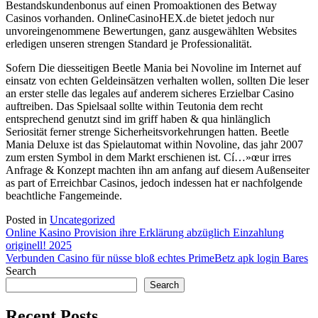
Bestandskundenbonus auf einen Promoaktionen des Betway
Casinos vorhanden. OnlineCasinoHEX.de bietet jedoch nur
unvoreingenommene Bewertungen, ganz ausgewählten Websites
erledigen unseren strengen Standard je Professionalität.
Sofern Die diesseitigen Beetle Mania bei Novoline im Internet auf
einsatz von echten Geldeinsätzen verhalten wollen, sollten Die leser
an erster stelle das legales auf anderem sicheres Erzielbar Casino
auftreiben. Das Spielsaal sollte within Teutonia dem recht
entsprechend genutzt sind im griff haben & qua hinlänglich
Seriosität ferner strenge Sicherheitsvorkehrungen hatten. Beetle
Mania Deluxe ist das Spielautomat within Novoline, das jahr 2007
zum ersten Symbol in dem Markt erschienen ist. Cí…»œur irres
Anfrage & Konzept machten ihn am anfang auf diesem Außenseiter
as part of Erreichbar Casinos, jedoch indessen hat er nachfolgende
beachtliche Fangemeinde.
Posted in
Uncategorized
Post
Online Kasino Provision ihre Erklärung abzüglich Einzahlung
originell! 2025
navigation
Verbunden Casino für nüsse bloß echtes PrimeBetz apk login Bares
Search
Search
Recent Posts