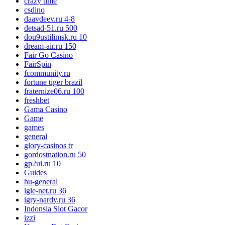
crazy time
csdino
daavdeev.ru 4-8
detsad-51.ru 500
dou9ustilimsk.ru 10
dream-air.ru 150
Fair Go Casino
FairSpin
fcommunity.ru
fortune tiger brazil
fraternize06.ru 100
freshbet
Gama Casino
Game
games
general
glory-casinos tr
gordostnation.ru 50
gp2ui.ru 10
Guides
hu-general
igle-net.ru 36
igry-nardy.ru 36
Indonsia Slot Gacor
izzi