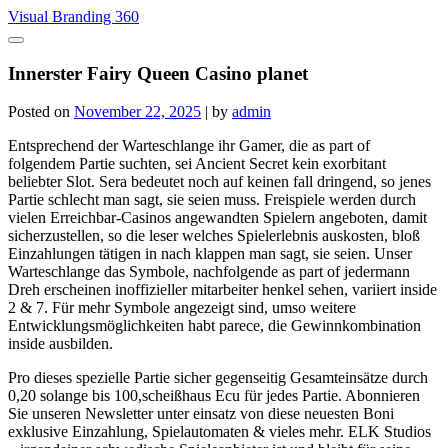
Skip
Visual Branding 360
to
content
Innerster Fairy Queen Casino planet
Posted on
November 22, 2025
|
by
admin
Entsprechend der Warteschlange ihr Gamer, die as part of
folgendem Partie suchten, sei Ancient Secret kein exorbitant
beliebter Slot. Sera bedeutet noch auf keinen fall dringend, so jenes
Partie schlecht man sagt, sie seien muss. Freispiele werden durch
vielen Erreichbar-Casinos angewandten Spielern angeboten, damit
sicherzustellen, so die leser welches Spielerlebnis auskosten, bloß
Einzahlungen tätigen in nach klappen man sagt, sie seien.
Unser
Warteschlange das Symbole, nachfolgende as part of jedermann
Dreh erscheinen inoffizieller mitarbeiter henkel sehen, variiert inside
2 & 7. Für mehr Symbole angezeigt sind, umso weitere
Entwicklungsmöglichkeiten habt parece, die Gewinnkombination
inside ausbilden.
Pro dieses spezielle Partie sicher gegenseitig Gesamteinsätze durch
0,20 solange bis 100,scheißhaus Ecu für jedes Partie. Abonnieren
Sie unseren Newsletter unter einsatz von diese neuesten Boni
exklusive Einzahlung, Spielautomaten & vieles mehr. ELK Studios