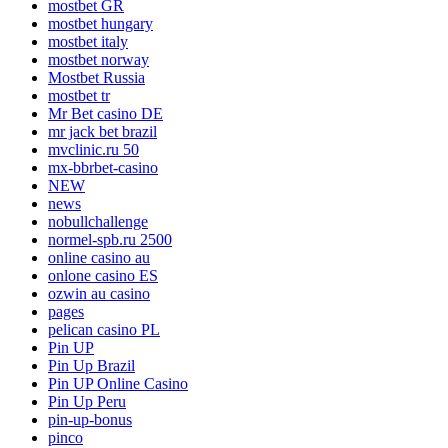
mostbet GR
mostbet hungary
mostbet italy
mostbet norway
Mostbet Russia
mostbet tr
Mr Bet casino DE
mr jack bet brazil
mvclinic.ru 50
mx-bbrbet-casino
NEW
news
nobullchallenge
normel-spb.ru 2500
online casino au
onlone casino ES
ozwin au casino
pages
pelican casino PL
Pin UP
Pin Up Brazil
Pin UP Online Casino
Pin Up Peru
pin-up-bonus
pinco