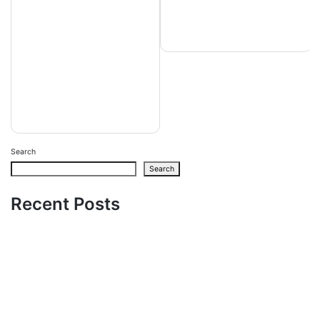
Protestation
Comprehensive
Slots online
Overview
Slots Within
keramiken
Kostenfrei
Search
Search
Recent Posts
Zaskakujące możliwości i
nagrody czekają – czy
aplikacja vegashero to Twój