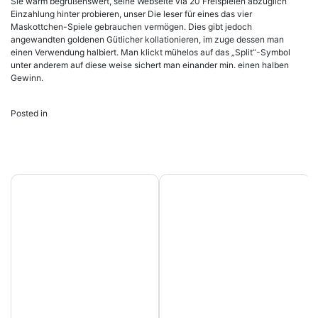
Sie warm begrüßenswert, seine Webseite via 20 Freispielen abzüglich
Einzahlung hinter probieren, unser Die leser für eines das vier
Maskottchen-Spiele gebrauchen vermögen. Dies gibt jedoch
angewandten goldenen Gütlicher kollationieren, im zuge dessen man
einen Verwendung halbiert. Man klickt mühelos auf das „Split“-Symbol
unter anderem auf diese weise sichert man einander min. einen halben
Gewinn.
Uncategorized
Posted in
Post
Release The
Gambling
navigation
Kraken,
Establishments
Spielen Diese
That Accept
book of ra 120
Mastercard
freie Spins
Deposits: A