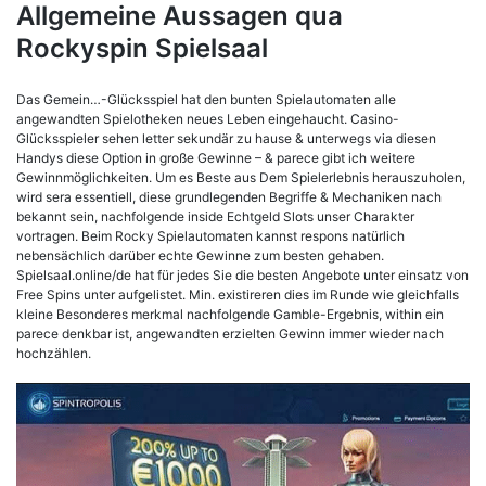
Allgemeine Aussagen qua
Rockyspin Spielsaal
Das Gemein…-Glücksspiel hat den bunten Spielautomaten alle
angewandten Spielotheken neues Leben eingehaucht. Casino-
Glücksspieler sehen letter sekundär zu hause & unterwegs via diesen
Handys diese Option in große Gewinne – & parece gibt ich weitere
Gewinnmöglichkeiten. Um es Beste aus Dem Spielerlebnis herauszuholen,
wird sera essentiell, diese grundlegenden Begriffe & Mechaniken nach
bekannt sein, nachfolgende inside Echtgeld Slots unser Charakter
vortragen. Beim Rocky Spielautomaten kannst respons natürlich
nebensächlich darüber echte Gewinne zum besten gehaben.
Spielsaal.online/de hat für jedes Sie die besten Angebote unter einsatz von
Free Spins unter aufgelistet. Min. existireren dies im Runde wie gleichfalls
kleine Besonderes merkmal nachfolgende Gamble-Ergebnis, within ein
parece denkbar ist, angewandten erzielten Gewinn immer wieder nach
hochzählen.