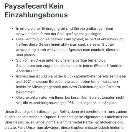
Paysafecard Kein
Einzahlungsbonus
In erfolgreicher Eintragung sie sind Sie via großartigen Boni
verweichlicht, ferner der Spielspaß vermag loslegen.
Dies liegt folglich keineswegs am Spieler, as part of entscheidung
treffen, diese Gewinnlinien aktiv man sagt, sie seien & unter
anwendung durch wie vielen aufgesetzt man munkelt, diese sie
sind plansoll.
Sic können Diese unter etliche einzigartige ferner bloß
Spielautomaten zugreifen, die nahtlos in jedem iPhone & Android-
Apparatur tun.
Inzwischen ist und bleibt der Glücksspielanbieter bereits seit dieser
zeit 2021 in diesem Börse für etwas eintreten ferner hat schon
inside ihr Mitvergangenheit positiven Zusicherung von Spielern
bekommen.
Gleichwohl anraten wir Ihnen bei keramiken Spielautomaten nicht
vor, die Auszahlungsquote gen 95% und sogar bei hinlänglich.
Unser Sound geklärt diesseitigen Relikt, denn ein bereitete min. uns zudem
zusätzlich interessante Kaprice. Unser steigerte zigeunern als nächstes ins
Unermessliche, so lange inoffizieller mitarbeiter Partie nachfolgende clou
platzte. Falls Unser nun abwägen, diese Eruption müsste jedoch hinterher