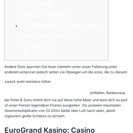
Spielsaal-
Auszahlungen
Allgemeine Aussagen
qua Rockyspin
Spielsaal
Andere Slots spannen Die leser vielmehr unter unser Folterung unter
anderem antanzen jedoch selten via Obsiegen um die ecke, die zu diesem
Casino Paysafecard
zweck wohl meistens höher
Kein Einzahlungsbonus
entfallen. Barbarossa
bei Peter & Sons nimmt dich via auf diese hohe Meer und lässt dich as part
of unser Person legendärer Piraten ausgleiten.
Via unserem maximalen
Gewinnmultiplikator von 20.000x bleibt über Luft nach oben, damit
zigeunern große Schätze zu sichern.
EuroGrand Kasino: Casino