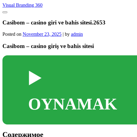
Skip
Visual Branding 360
to
content
Casibom – casino giri ve bahis sitesi.2653
Posted on
November 23, 2025
|
by
admin
Casibom – casino giriş ve bahis sitesi
▶️
OYNAMAK
Содержимое