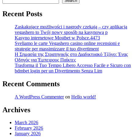
Search
Recent Posts
Zaskakujące możliwości i nagrody czekają – czy aplikacja
vegashero to Twój nowy sposób na kasynową p
Kasyno internetowe Mostbet w Polsce.4473
Sveliamo le carte Vegashero casino online recensioni e
strategie per massimizzare il tuo divertiment
Η Σημασία της Στρατηγικής στο Διαδικτυακό Τζόγο: Ένας
Οδηγός για Έμπειρους Παίκτες
Trasforma il Tuo Tempo Libero Accesso Facile e Sicuro con
bdmbet login per un Divertimento Senza Lim
Recent Comments
A WordPress Commenter
on
Hello world!
Archives
March 2026
February 2026
January 2026