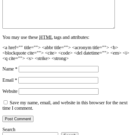
You may use these
HTML
tags and attributes:
<a href="" title=""> <abbr title=""> <acronym title=""> <b>
<blockquote cite=""> <cite> <code> <del datetime=""> <em> <i>
<q cite=""> <s> <strike> <strong>
Name
*
Email
*
Website
Save my name, email, and website in this browser for the next
time I comment.
Search