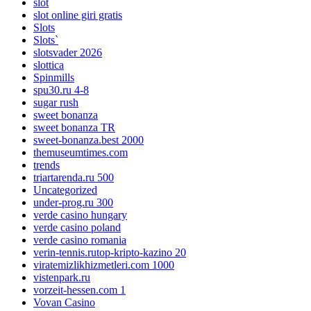
slot
slot online giri gratis
Slots
Slots`
slotsvader 2026
slottica
Spinmills
spu30.ru 4-8
sugar rush
sweet bonanza
sweet bonanza TR
sweet-bonanza.best 2000
themuseumtimes.com
trends
triartarenda.ru 500
Uncategorized
under-prog.ru 300
verde casino hungary
verde casino poland
verde casino romania
verin-tennis.rutop-kripto-kazino 20
viratemizlikhizmetleri.com 1000
vistenpark.ru
vorzeit-hessen.com 1
Vovan Casino