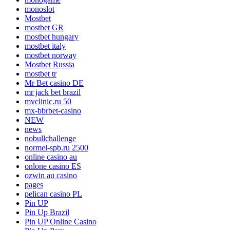
monoslot
Mostbet
mostbet GR
mostbet hungary
mostbet italy
mostbet norway
Mostbet Russia
mostbet tr
Mr Bet casino DE
mr jack bet brazil
mvclinic.ru 50
mx-bbrbet-casino
NEW
news
nobullchallenge
normel-spb.ru 2500
online casino au
onlone casino ES
ozwin au casino
pages
pelican casino PL
Pin UP
Pin Up Brazil
Pin UP Online Casino