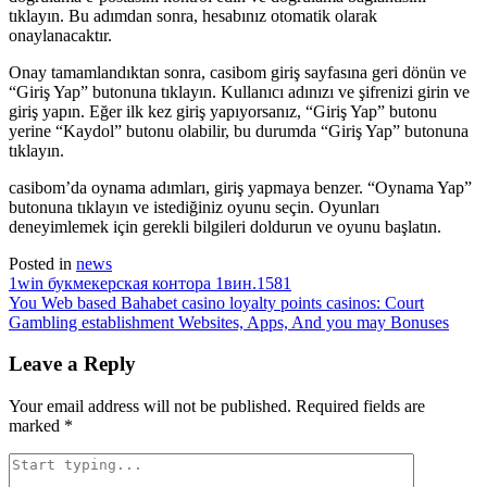
tıklayın. Bu adımdan sonra, hesabınız otomatik olarak
onaylanacaktır.
Onay tamamlandıktan sonra, casibom giriş sayfasına geri dönün ve
“Giriş Yap” butonuna tıklayın. Kullanıcı adınızı ve şifrenizi girin ve
giriş yapın. Eğer ilk kez giriş yapıyorsanız, “Giriş Yap” butonu
yerine “Kaydol” butonu olabilir, bu durumda “Giriş Yap” butonuna
tıklayın.
casibom’da oynama adımları, giriş yapmaya benzer. “Oynama Yap”
butonuna tıklayın ve istediğiniz oyunu seçin. Oyunları
deneyimlemek için gerekli bilgileri doldurun ve oyunu başlatın.
Posted in
news
Post
1win букмекерская контора 1вин.1581
You Web based Bahabet casino loyalty points casinos: Court
navigation
Gambling establishment Websites, Apps, And you may Bonuses
Leave a Reply
Your email address will not be published.
Required fields are
marked
*