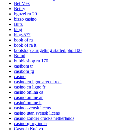
Bet Mex
Betify
bguzel.ru 20
bizzo casino
Blitz
blog
blog-577
book of ra
book of ra it
bootstrap-3.rugetting-started.php 100
Brand
bubbleshop.ru 170
casibom tr
casibom-tg
casino
casino en ligne argent reel
casino en ligne fr
casino onlina ca
casino online ar
casinò online it
casino svensk licens
casino utan svensk licens
casino zonder crucks netherlands
casino-glory india
Casoola Καζίνο