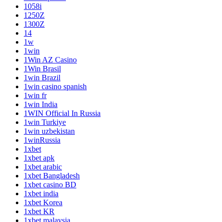
1058i
1250Z
1300Z
14
1w
1win
1Win AZ Casino
1Win Brasil
1win Brazil
1win casino spanish
1win fr
1win India
1WIN Official In Russia
1win Turkiye
1win uzbekistan
1winRussia
1xbet
1xbet apk
1xbet arabic
1xbet Bangladesh
1xbet casino BD
1xbet india
1xbet Korea
1xbet KR
1xbet malaysia