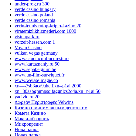
under-prog.ru 300
verde casino hungary
verde casino poland
verde casino romania
verin-tennis.rutop-kripto-kazino 20
viratemizlikhizmetleri.com 1000
vistenpark.ru
vorzeit-hessen.com 1
Vovan Casino
vulkan vegas germany
www.cauciucuribucuresti.ro
www.kartaznaniy.ru 50
www.sepabelgium.be
www.un-film-sur-riquet.fr
www.weisse-magie.co
xn—-7sb3aca9ahcif.xn--p1ai 2000
xn--80aabgmmpsoifaggnlcs2o4a.xn--p1ai 50
yacivic.ru 20
Δωρεάν Περιστροφές Velwins
Казино с минимальным депозитом
Комета Казино
Макси-обзорник
Микрокредит
Нова папка
Новая папка