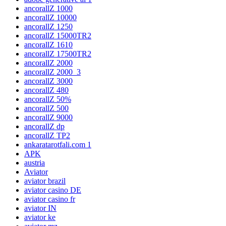
ancorallZ 1000
ancorallZ 10000
ancorallZ 1250
ancorallZ 15000TR2
ancorallZ 1610
ancorallZ 17500TR2
ancorallZ 2000
ancorallZ 2000_3
ancorallZ 3000
ancorallZ 480
ancorallZ 50%
ancorallZ 500
ancorallZ 9000
ancorallZ dp
ancorallZ TP2
ankaratarotfali.com 1
APK
austria
Aviator
aviator brazil
aviator casino DE
aviator casino fr
aviator IN
aviator ke