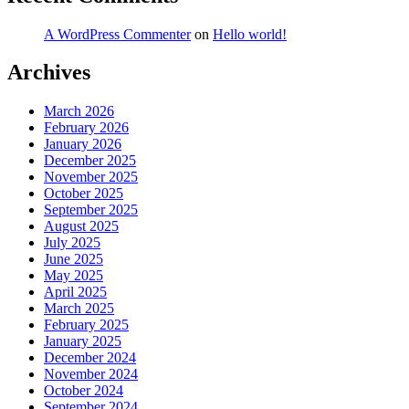
A WordPress Commenter
on
Hello world!
Archives
March 2026
February 2026
January 2026
December 2025
November 2025
October 2025
September 2025
August 2025
July 2025
June 2025
May 2025
April 2025
March 2025
February 2025
January 2025
December 2024
November 2024
October 2024
September 2024