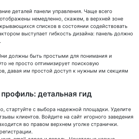
ние деталей панели управления. Чаще всего
отображены немедленно, скажем, в верхней зоне
скрывающихся списков в состоянии содействовать
актором выступает гибкость дизайна: панель должно
.
 Они должны быть простыми для понимания и
Это не просто оптимизирует поисковую
ов, давая им простой доступ к нужным им секциям
профиль: детальная гид
но, стартуйте с выбора надежной площадки. Уделите
тзывы клиентов. Войдите на сайт игорного заведения
аходится во правом верхнем уголке странички.
 регистрации.