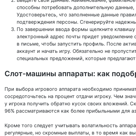
Введите свои данные: наименование, фамильное 
способны потребовать дополнительную данные,
Удостоверьтесь, что заполненные данные прави
подтверждения персоны. Сгенерируйте надежный
По завершении ввода формы щелкните клавишу 
электронный адрес почты придет уведомление 
в письме, чтобы запустить профиль. После акти
аккаунт и начать игру. Обязательно не пропуст
специальных предложений, которые предлагаютс
Слот-машины аппараты: как подоб
При выбора игрового аппарата необходимо принимат
сосредоточьтесь на процент отдачи игроку. Чем знач
у игрока получить обратно кусок своих вложений. 
96% рассматриваются как более прибыльными для аз
Кроме того следует учитывать волатильность аппар
регулярные, но скромные выплаты, в то время как 