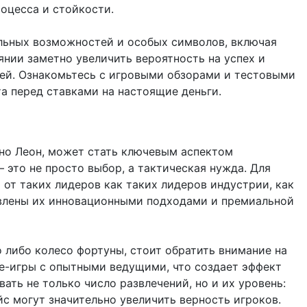
роцесса и стойкости.
льных возможностей и особых символов, включая
тоянии заметно увеличить вероятность на успех и
щей. Ознакомьтесь с игровыми обзорами и тестовыми
а перед ставками на настоящие деньги.
ино Леон, может стать ключевым аспектом
это не просто выбор, а тактическая нужда. Для
 от таких лидеров как таких лидеров индустрии, как
авлены их инновационными подходами и премиальной
о либо колесо фортуны, стоит обратить внимание на
ive-игры с опытными ведущими, что создает эффект
ать не только число развлечений, но и их уровень:
с могут значительно увеличить верность игроков.