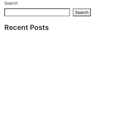
Search
Search
Recent Posts
Zaskakujące
możliwości i
nagrody czekają –
czy aplikacja
vegashero to Twój