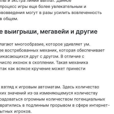
лы и экстра линии выплат. Данное
процесс игры еще более увлекательным и
ововведения могут в разы усилить вовлеченность
 в общем.
е выигрыши, мегавейи и другие
агают многообразие, которое удивляет ум.
е востребованных механик, которая обеспечивает
икасающихся друг с другом. В отличие с
число иконок в скоплении. Такая механика
 так как всякое кручение может принести
взгляд к игровым автоматам. Здесь количество
ких значений из-за изменяющемуся количеству
 радоваться огромным количеством потенциальных
вратились в подлинным прорывом в сфере интернет-
пытных игроков.