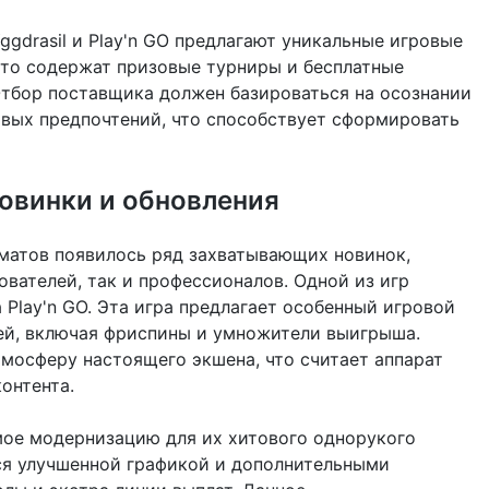
ggdrasil и Play'n GO предлагают уникальные игровые
сто содержат призовые турниры и бесплатные
Отбор поставщика должен базироваться на осознании
овых предпочтений, что способствует сформировать
овинки и обновления
матов появилось ряд захватывающих новинок,
ователей, так и профессионалов. Одной из игр
а Play'n GO. Эта игра предлагает особенный игровой
й, включая фриспины и умножители выигрыша.
мосферу настоящего экшена, что считает аппарат
онтента.
мое модернизацию для их хитового однорукого
ться улучшенной графикой и дополнительными