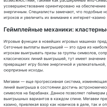
возможностями, такими как расширенные wild-симво
усовершенствование ориентировано на обеспечение 
энергичным. Специалисты замечают, что подобные н
игроков и увеличить их внимание к интернет-казино
Геймплейные механики: кластерны
Игровые функции в новейших игровых машинах предл
Сеточные выплаты выигрышей — это одна из наиболе
игрокам выигрывать призы за группы символов, сопр
классических линий выигрышей, тут имеет значение 
превращает игру более энергичной и увлекательной,
сюрпризные исходы.
Мегавеи — еще прогрессивная система, изменяющая 
линий выигрыша в состоянии достичь астрономичес
символов на барабанах. Данное позволяет геймерам
выигрышных вариантов в каждом спине. Мегавеи пре
казино, привлекая взор как новичков в деле, так и о