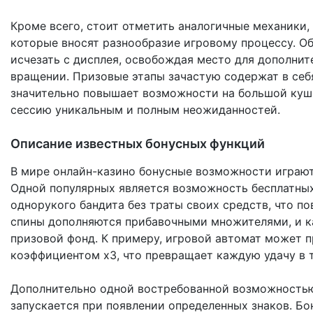
Кроме всего, стоит отметить аналогичные механики,
которые вносят разнообразие игровому процессу. О
исчезать с дисплея, освобождая место для дополни
вращении. Призовые этапы зачастую содержат в себ
значительно повышает возможности на большой куш
сессию уникальным и полным неожиданностей.
Описание известных бонусных функций
В мире онлайн-казино бонусные возможности играют
Одной популярных является возможность бесплатных
однорукого бандита без траты своих средств, что п
спины дополняются прибавочными множителями, и ка
призовой фонд. К примеру, игровой автомат может 
коэффициентом x3, что превращает каждую удачу в т
Дополнительно одной востребованной возможностью 
запускается при появлении определенных знаков. Бон