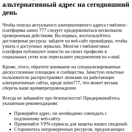
альтернативный адрес на сегодняшний
день
Чтобы поиска актуального альтернативного адреса гэмблинг-
платформы азино 777 следует придерживаться нескольким
проверенным действиям. Во-первых, воспользуйтесь
достоверные ресурсы: зайдите на веб-сайт провайдера, чтобы
узнать о доступных зеркалах. Многие гэмблинговых
платформ публикуют новости на своих профилях в
социальных сетях или пересылают уведомления по e-mail.
Кроме, этого, обратите внимание на специализированные
дискуссионные площадки и сообщества. Зачастую опытные
пользователи распространяют линками на работающие
альтернативные сайты, вроде azino777, что может весьма
сберечь ваше времяпрепровождение.
Всегда не забывайте про безопасности! Придерживайтесь
указанным рекомендациям:
Проверяйте адрес, он необходимо совпадать с
подлинному веб-сайту.
Применяйте VPN-сервисы для защиты ваших сведений.
Сторонитесь непроверенных ресурсов, предлагающих