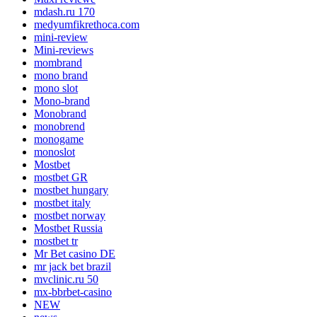
mdash.ru 170
medyumfikrethoca.com
mini-review
Mini-reviews
mombrand
mono brand
mono slot
Mono-brand
Monobrand
monobrend
monogame
monoslot
Mostbet
mostbet GR
mostbet hungary
mostbet italy
mostbet norway
Mostbet Russia
mostbet tr
Mr Bet casino DE
mr jack bet brazil
mvclinic.ru 50
mx-bbrbet-casino
NEW