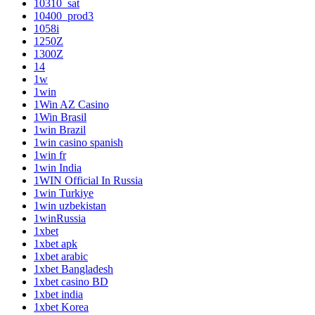
10310_sat
10400_prod3
1058i
1250Z
1300Z
14
1w
1win
1Win AZ Casino
1Win Brasil
1win Brazil
1win casino spanish
1win fr
1win India
1WIN Official In Russia
1win Turkiye
1win uzbekistan
1winRussia
1xbet
1xbet apk
1xbet arabic
1xbet Bangladesh
1xbet casino BD
1xbet india
1xbet Korea