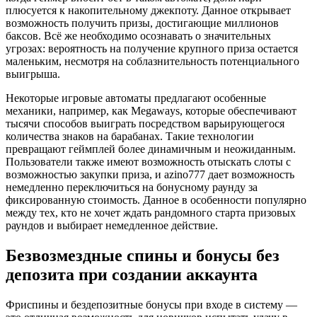
плюсуется к накопительному джекпоту. Данное открывает
возможность получить призы, достигающие миллионов
баксов. Всё же необходимо осознавать о значительных
угрозах: вероятность на получение крупного приза остается
маленьким, несмотря на соблазнительность потенциального
выигрыша.
Некоторые игровые автоматы предлагают особенные
механики, например, как Megaways, которые обеспечивают
тысячи способов выиграть посредством варьирующегося
количества знаков на барабанах. Такие технологии
превращают геймплей более динамичным и неожиданным.
Пользователи также имеют возможность отыскать слоты с
возможностью закупки приза, и azino777 дает возможность
немедленно переключиться на бонусному раунду за
фиксированную стоимость. Данное в особенности популярно
между тех, кто не хочет ждать рандомного старта призовых
раундов и выбирает немедленное действие.
Безвозмездные спины и бонусы без
депозита при создании аккаунта
Фриспины и бездепозитные бонусы при входе в систему —