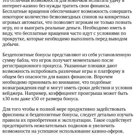
это отличная возможность для новичков испытать удачу в
интернет-казино без нужды тратить свои финансы.
Бесплатные вращения обеспечивают возможность совершить
некоторое количество безвозмездных спинов на конкретных
игровых автоматах, что позволяет игрокам не только познать
игру, но и выиграть реальные деньги. Необходимо иметь в
виду, что бесплатные вращения часто идут с условиями по
прокрутке, которые необходимо выполнить перед выводом
добычи.
Бездепозитные бонусы представляют из себя установленную
сумму бабла, что игрок получает моментально после
регистрационного процесса. Указанные плюшки дают
возможность испробовать различные игры и платформу в
общем без опасности для ваших финансов. Впрочем
необходимо принимать во внимание, что подобные
вознаграждения ещё и могут иметь сроки действия и условия
вейджера. Например, коэффициент проигрыша может быть
x30 или даже x50 от размера бонуса.
Для того чтобы в полной мере продуктивно задействовать
фриспины и бездепозитные бонусы, следует детально изучать
правила их приобретения и эксплуатации. Такое содействует
предотвратить нежелательных подвохов и увеличить
возможности на успешное использование казино-оферов.