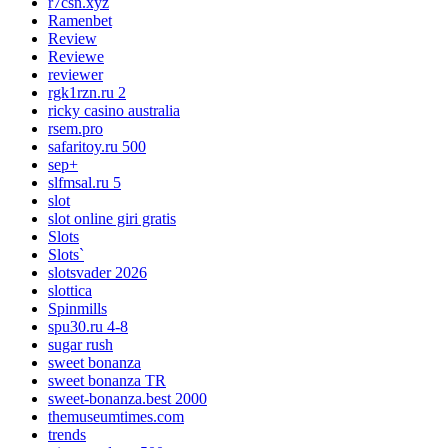
r7csn.xyz
Ramenbet
Review
Reviewe
reviewer
rgk1rzn.ru 2
ricky casino australia
rsem.pro
safaritoy.ru 500
sep+
slfmsal.ru 5
slot
slot online giri gratis
Slots
Slots`
slotsvader 2026
slottica
Spinmills
spu30.ru 4-8
sugar rush
sweet bonanza
sweet bonanza TR
sweet-bonanza.best 2000
themuseumtimes.com
trends