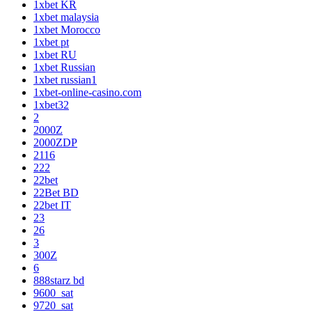
1xbet KR
1xbet malaysia
1xbet Morocco
1xbet pt
1xbet RU
1xbet Russian
1xbet russian1
1xbet-online-casino.com
1xbet32
2
2000Z
2000ZDP
2116
222
22bet
22Bet BD
22bet IT
23
26
3
300Z
6
888starz bd
9600_sat
9720_sat