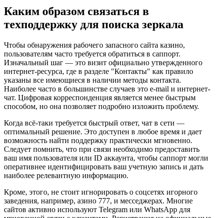
Каким образом связаться в
техподдержку для поиска зеркала
Чтобы обнаружения рабочего запасного сайта казино,
пользователям часто требуется обратиться в саппорт.
Изначальный шаг — это визит официально утвержденного
интернет-ресурса, где в разделе "Контакты" как правило
указаны все имеющиеся в наличии методы контакта.
Наиболее часто в большинстве случаев это e-mail и интернет-
чат. Цифровая корреспонденция является менее быстрым
способом, но она позволяет подробно изложить проблему.
Когда всё-таки требуется быстрый ответ, чат в сети —
оптимальный решение. Это доступен в любое время и дает
возможность найти поддержку практически мгновенно.
Следует помнить, что при связи необходимо предоставить
ваш имя пользователя или ID аккаунта, чтобы саппорт могли
оперативнее идентифицировать ваш учетную запись и дать
наиболее релевантную информацию.
Кроме, этого, не стоит игнорировать о соцсетях игорного
заведения, например, азино 777, и месседжерах. Многие
сайтов активно используют Telegram или WhatsApp для